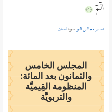
الۤمۤ
﴿١﴾
تفسير مجالس النور
سورة
لقمان
المجلس الخامس
والثمانون بعد المائة:
المنظومة القِيميَّة
والتربويَّة