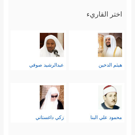
وهذه القيم هي نفسها القيم التي أكَّدَتها
اختر القاريء
سورة
الفاتحة
: الرحمة، والعبادة،
والهداية، مما يُدلِّلُ على أننا نقرأ
منظومةً مُترابطةً يُقوِّي بعضُها بعضًا،
ويُؤكِّد بعضُها بعضًا، وكما أكّدت سورة
هيثم الدخين
عبدالرشيد صوفي
الفاتحة
أنّ المتمسكين بهذه القيم هم
الذين أنعم الله عليهم واختارهم من بين
خلقه لنعمته ومرضاته، جاء التأكيد هنا
﴿هُدࣰى وَرَحۡمَةࣰ
بتميُّزِهم وإحسانِهم وفلاحِهم
محمود علي البنا
زكي داغستاني
لِّلۡمُحۡسِنِینَ﴾
﴿وَأُوْلَــٰۤىِٕكَ هُمُ ٱلۡمُفۡلِحُونَ﴾
،