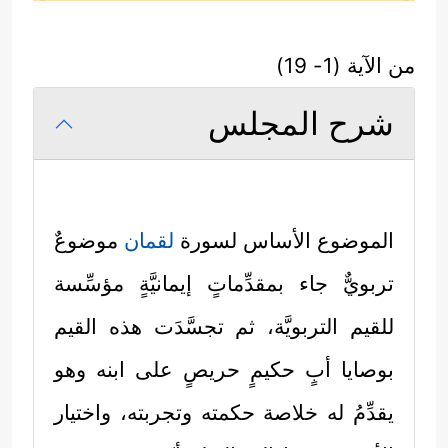
من الآية (1- 19)
شرح المجلس
الموضوع الأساس لسورة
لقمان
موضوعٌ
تربويٌّ جاء بمقدِّماتٍ إيمانيَّةٍ مؤسِّسة
للقيم التربويَّة، ثم تجسَّدَت هذه القيم
بوصايا أبٍ حكيمٍ حريصٍ على ابنه وهو
يقدِّمُ له خلاصة حكمته وتجربته، واختيار