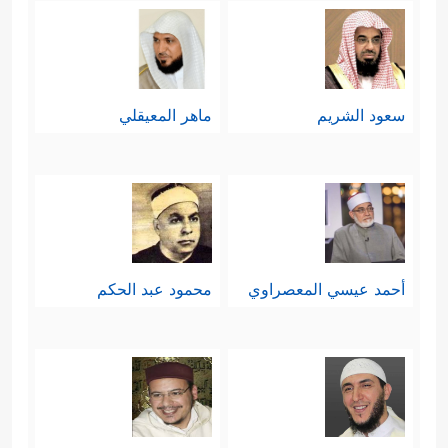
والإحسان قيمة أيضًا.
ثالثًا: في مقابل هذه القيم الكبرى يذكرُ
القرآن أضدادها من القيم المقلوبة
سعود الشريم
ماهر المعيقلي
والمعايير المنكوسة التي تُدمِّر
المجتمعات وتهوي بها في مهاوي الردى
والضلال والهلاك، فيذكر الضلال الذي
يُقابل الهُدى، والجهل الذي يُقابل العلم
أحمد عيسي المعصراوي
محمود عبد الحكم
﴿وَمِنَ ٱلنَّاسِ مَن یَشۡتَرِی لَهۡوَ ٱلۡحَدِیثِ لِیُضِلَّ عَن
سَبِیلِ ٱللَّهِ بِغَیۡرِ عِلۡمࣲ﴾
ثم يذكرُ الاستكبار وهو
﴿وَإِذَا تُتۡلَىٰ عَلَیۡهِ
أُسُّ الضلال، وقرينُ الجهل