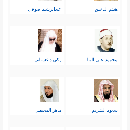
﴿وَمِنَ ٱلنَّاسِ مَن یُجَـٰدِلُ فِی
المفاسد والبلايا
هيثم الدخين
عبدالرشيد صوفي
ٱللَّهِ بِغَیۡرِ عِلۡمࣲ وَلَا هُدࣰى وَلَا كِتَـٰبࣲ مُّنِیرࣲ﴾
.
والقرآن هنا يُشيرُ إلى ما يسمِّيه العلماء
بالجهل المركَّب، وهو الجهل الذي يظنُّ
معه صاحبه أنَّه من أُولِي العلم ومن
محمود علي البنا
زكي داغستاني
جهابذته وفلاسفته؛ ولذلك فهو لا يسأل،
ولا يُصغِي، ولا يستَفتِي، بل يجادل
ويجادل حتى في أخطر القضايا وأعلاها
شأنًا، وأوسعها أثرًا.
سعود الشريم
ماهر المعيقلي
رابعًا: ثمّ يُثنِّي القرآن بالتعصُّب الأعمَى
للآباء والأجداد، وما تركوه من موروثٍ