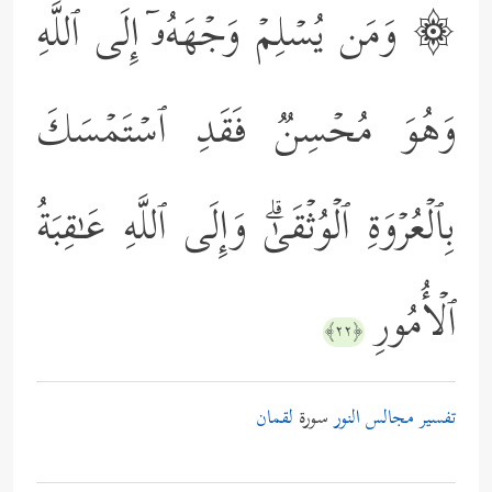
۞ وَمَن یُسۡلِمۡ وَجۡهَهُۥۤ إِلَى ٱللَّهِ
وَهُوَ مُحۡسِنࣱ فَقَدِ ٱسۡتَمۡسَكَ
بِٱلۡعُرۡوَةِ ٱلۡوُثۡقَىٰۗ وَإِلَى ٱللَّهِ عَـٰقِبَةُ
ٱلۡأُمُورِ
﴿٢٢﴾
تفسير مجالس النور
سورة
لقمان