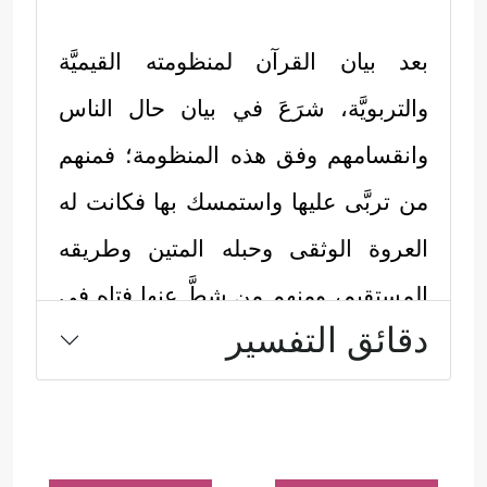
بعد بيان القرآن لمنظومته القيميَّة
والتربويَّة، شرَعَ في بيان حال الناس
وانقسامهم وفق هذه المنظومة؛ فمنهم
من تربَّى عليها واستمسك بها فكانت له
العروة الوثقى وحبله المتين وطريقه
المستقيم، ومنهم من شطَّ عنها فتاه في
دقائق التفسير
غياهب الضلال، واتَّبَعَ وساوسَ الشيطان
فأوردَه موارد الجحيم، وقد جاءت هذه
الآيات لتُبيِّن حال الفريقَين، ومعالم
الطريقَين: