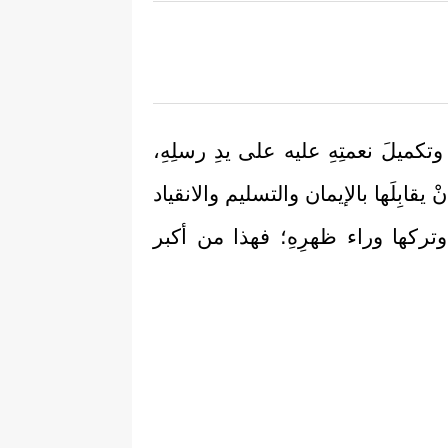
َه وتكميلَ نعمتِهِ عليه على يدِ رسلِهِ،
ْ يقابِلَها بالإيمان والتسليم والانقياد
 وتركها وراء ظهرِهِ؛ فهذا من أكبر