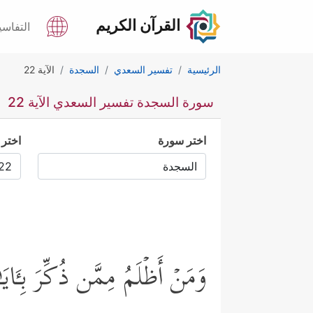
القرآن الكريم
التفاسي
الرئيسية
تفسير السعدي
السجدة
الآية 22
سورة السجدة تفسير السعدي الآية 22
اختر سورة
اختر 
وَمَنۡ أَظۡلَمُ مِمَّن ذُكِّرَ بِـَٔای