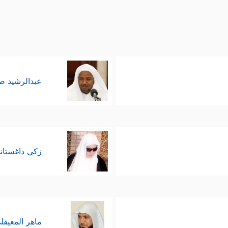
عبدالرشيد 
زكي داغستان
ماهر المعيقل