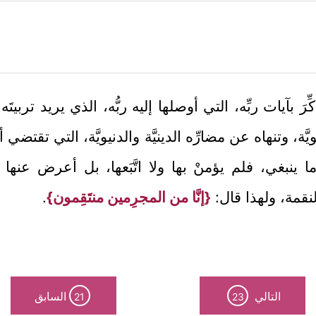
ذُكِّرَ بآيات ربِّه، التي أوصلها إليه ربُّه، الذي يريد تربيت
َّة، وتنهاه عن مضارِّه الدينيَّة والدنيويَّة، التي تقتضي أن
ما ينبغي، فلم يؤمنْ بها ولا اتَّبَعها، بل أعرض عنها
نقمة، ولهذا قال:
{إنَّا من المجرِمين منتَقِمون}
.
التالي
السابق
21
23