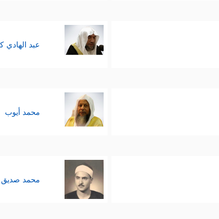
عبد الهادي ك
محمد أيوب
محمد صديق 