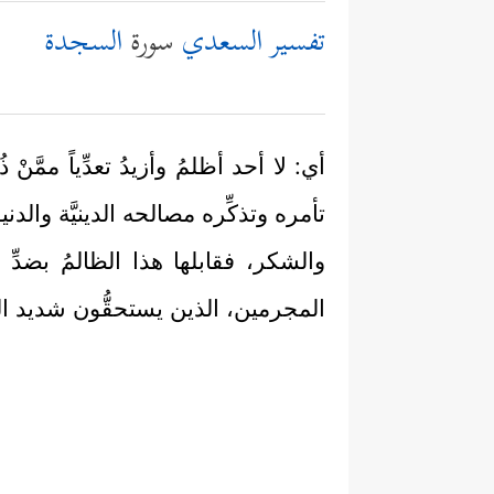
تفسير السعدي
سورة
السجدة
أي: لا أحد أظلمُ وأزيدُ تعدِّياً ممَّنْ 
تأمره وتذكِّره مصالحه الدينيَّة والدنيوي
والشكر، فقابلها هذا الظالمُ بضدِّ 
المجرمين، الذين يستحقُّون شديد ال