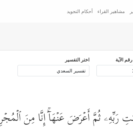
ر
مشاهير القراء
أحكام التجويد
رقم الآية
اختر التفسير
َـٰتِ رَبِّهِۦ ثُمَّ أَعۡرَضَ عَنۡهَاۤۚ إِنَّا مِنَ ٱلۡمُج