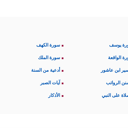
رة يوسف
سورة الكهف
ة الواقعة
سورة الملك
ير ابن عاشور
أدعية من السنة
نن الرواتب
آيات الصبر
لاة على النبي
الأذكار