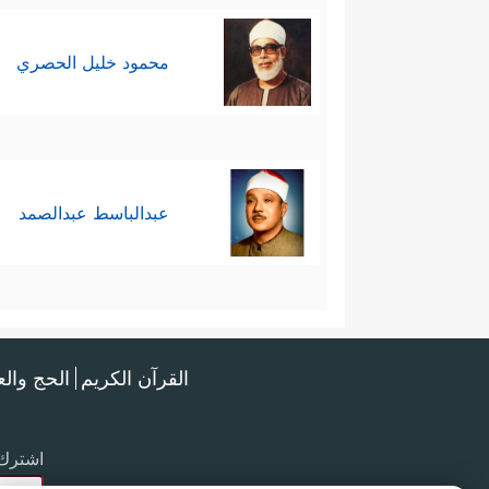
محمود خليل الحصري
عبدالباسط عبدالصمد
القرآن الكريم
الحج وال
اشترك 