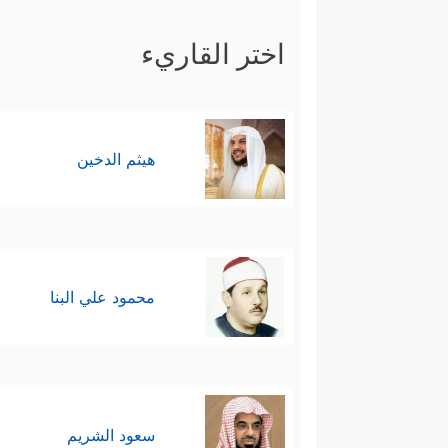
اختر القاريء
هيثم الدخين
محمود علي البنا
سعود الشريم