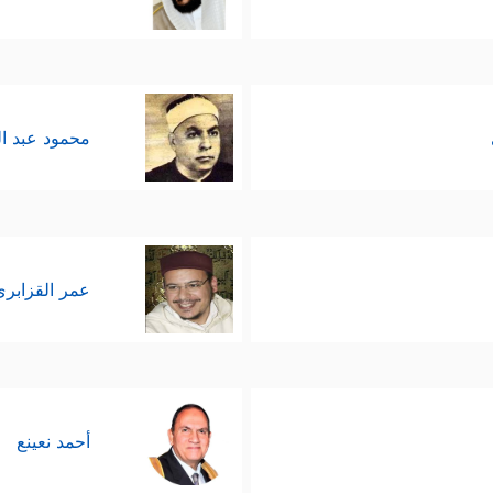
محمود عبد ا
عمر القزابري
أحمد نعينع