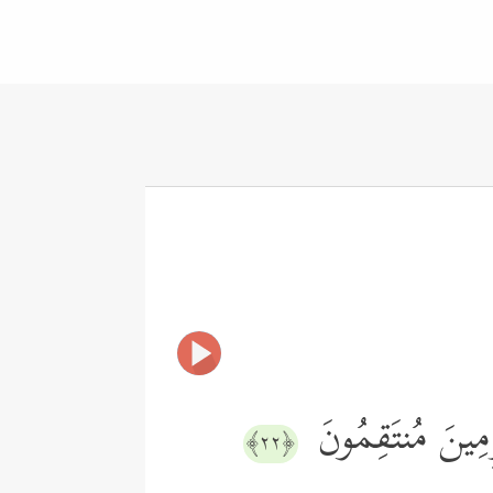
ۡرِمِینَ مُنتَقِمُونَ
﴿٢٢﴾