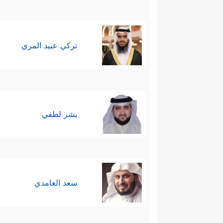
تركي عبيد المري
بشر لطفي
سعد الغامدي