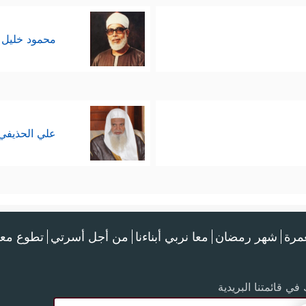
محمود خليل 
علي الحذيفي
عمرة
شهر رمضان
معا نربي أبناءنا
من أجل أسرتي
تطوع معن
في قائمتنا البريدية