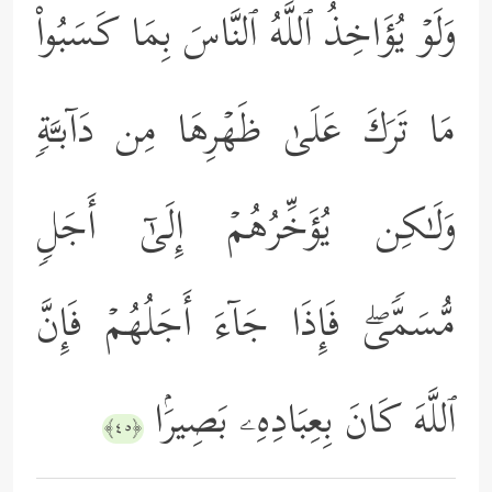
وَلَوۡ یُؤَاخِذُ ٱللَّهُ ٱلنَّاسَ بِمَا كَسَبُواْ
مَا تَرَكَ عَلَىٰ ظَهۡرِهَا مِن دَاۤبـَّةࣲ
وَلَـٰكِن یُؤَخِّرُهُمۡ إِلَىٰۤ أَجَلࣲ
مُّسَمࣰّىۖ فَإِذَا جَاۤءَ أَجَلُهُمۡ فَإِنَّ
ٱللَّهَ كَانَ بِعِبَادِهِۦ بَصِیرَۢا
﴿٤٥﴾