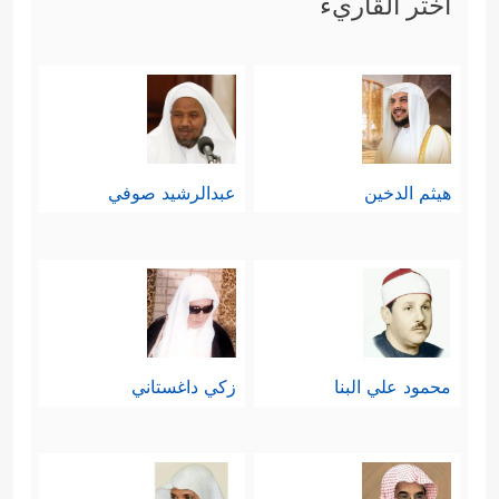
اختر القاريء
هيثم الدخين
عبدالرشيد صوفي
محمود علي البنا
زكي داغستاني