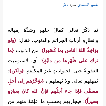
تفسير السعدي
سورة
فاطر
ثم ذَكَرَ تعالى كمالَ حلمِهِ وشدَّةَ إمهاله
وإنظارِهِ أربابَ الجرائم والذنوب، فقال:
{ولو
يؤاخِذُ اللهُ الناس بما كَسَبوا}
: من الذنوب
{ما
ترك على ظَهْرِها من دابَّةٍ}
؛ أي: لاستوعبت
العقوبةُ حتى الحيواناتِ غيرَ المكلَّفةِ.
{ولكن}
:
يُمهلهم تعالى ولا يُهملهم ،
{يؤخِّرُهم إلى أجلٍ
مسمًّى فإذا جاء أجلُهم فإنَّ الله كانَ بعبادِهِ
بصيراً}
: فيجازيهم بحسبِ ما عَلِمَهُ منهم من