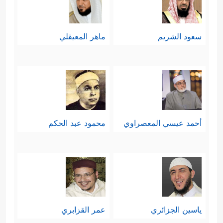
سعود الشريم
ماهر المعيقلي
أحمد عيسي المعصراوي
محمود عبد الحكم
ياسين الجزائري
عمر القزابري