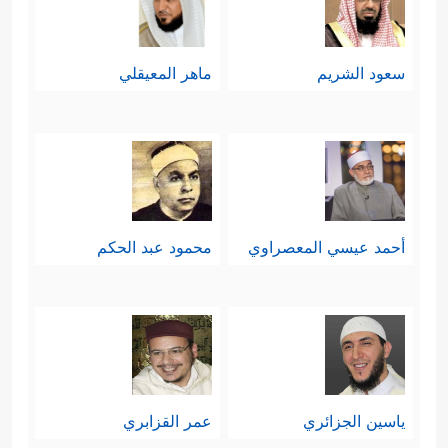
وهكذا هو انقسام الناس أمام الدعوة
في كلِّ زمانٍ ومكانٍ، وإنَّما الفارِق في
سعود الشريم
ماهر المعيقلي
النِّسب؛ فكلّما اشتدَّت الدعوة وثبَتَ
أصحابُها، دخل الناس فيها أفواجًا، ويبقى
المُعانِد مُعانِدًا مهما كان حجمُه ووزنُه؛
ولذلك فقريش التي حارَبَت رسولَ الله
أحمد عيسي المعصراوي
محمود عبد الحكم
ﷺ
ومالَ أكثرُها للباطل في بداية الأمر،
رجَعَت بأغلبيَّتها إلى دينِ الله بعد الفتح.
ثالثًا: ينقل القرآن لنا في هذه الآيات
نموذجًا من الدعوات السابقة، فيه تسليةٌ
ياسين الجزائري
عمر القزابري
للنبيِّ
ﷺ
وللمُؤمنين معه في مكة، وفيه