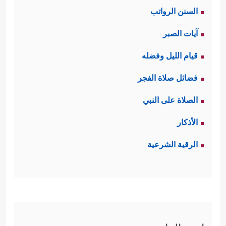
﴿عَلَىٰ صِرَ ٰ⁠طࣲ
السنن الرواتب
مُّسۡتَقِیمࣲ﴾
.
آيات الصبر
وثالثها: أنَّ القوم الذين نزَلَت فيهم هذه
قيام الليل وفضله
الرسالة لم يكونوا أهل كتابٍ ولا أهل
فضائل صلاة الفجر
﴿لِتُنذِرَ قَوۡمࣰا مَّاۤ أُنذِرَ ءَابَاۤؤُهُمۡ فَهُمۡ غَـٰفِلُونَ﴾
علمٍ
.
الصلاة على النبي
ثانيًا: يُبيِّن القرآن أنَّ هؤلاء المدعُوِّين قد
الأذكار
انقَسَمُوا على صِنفَين: صِنفٍ عانَدُوا
الرقية الشرعية
وكابَرُوا، وأغلَقوا منافِذَ الفكر والمعرفة
عندهم، وصِنفٍ أصغَوا واستمَعُوا، وسأَلُوا
وفكَّروا، فشرحَ الله قلوبَهم، وأنارَ
سمعَهم وأبصارَهم.