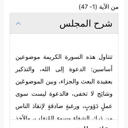
من الآية (1- 47)
شرح المجلس
تتناول هذه السورة الكريمة موضوعين
أساسين: الدعوة إلى الله، والتذكير
بعقيدة البعث والجزاء، وبين الموضوعَين
وشائِج لا تخفى، فالدعوة ليست سوى
عملٍ دَؤوبٍ، ورغبةٍ صادقةٍ لإنقاذ الناس
من دَركِ الشقاء وسوءِ المُنقلب، والأخذ