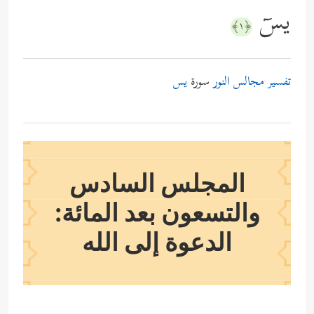
یسۤ
﴿١﴾
تفسير مجالس النور
سورة
يس
المجلس السادس
والتسعون بعد المائة:
الدعوة إلى الله