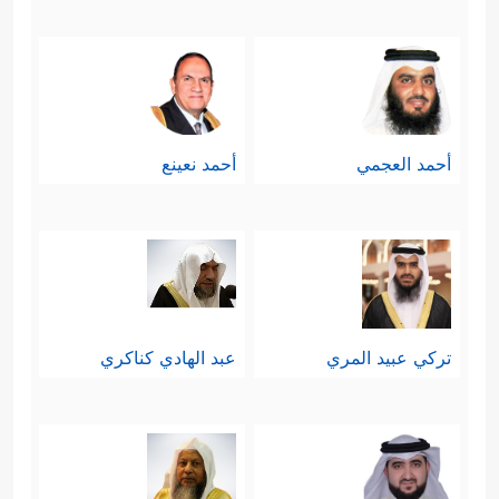
﴿وَٱضۡرِبۡ لَهُم مَّثَلًا أَصۡحَـٰبَ ٱلۡقَرۡیَةِ
عِظةٌ واعتِبارٌ
إِذۡ جَاۤءَهَا ٱلۡمُرۡسَلُونَ﴾
.
ولم يُسمِّ القرآن هذه القرية، ولم يُعرِّف
أحمد العجمي
أحمد نعينع
بأولئك المرسلين؛ فالغاية هنا استِخلاص
العبرة المجرَّدة لا غير، وكان الله قد
أرسل إليها رسولَين اثنَين، فلمَّا كذَّبُوهما
﴿إِذۡ أَرۡسَلۡنَاۤ إِلَیۡهِمُ ٱثۡنَیۡنِ فَكَذَّبُوهُمَا
عزَّزَهما بثالثٍ
تركي عبيد المري
عبد الهادي كناكري
فَعَزَّزۡنَا بِثَالِثࣲ فَقَالُوۤاْ إِنَّـاۤ إِلَیۡكُم مُّرۡسَلُونَ﴾
، ردَّ أهل
﴿قَالُواْ
القرية على هؤلاء الرسل دعوتهم:
مَاۤ أَنتُمۡ إِلَّا بَشَرࣱ مِّثۡلُنَا وَمَاۤ أَنزَلَ ٱلرَّحۡمَـٰنُ مِن شَیۡءٍ إِنۡ