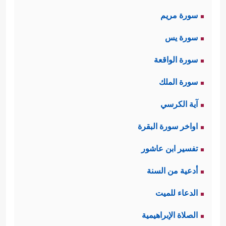
وهنا جملةٌ من الأمور:
سورة مريم
أولها: أنَّ الرسالة المحمديَّة مُنبَثِقة من
سورة يس
ثلاث صفات ربَّانية: الحكمة، والعزَّة،
سورة الواقعة
والرحمة، وهذه صفاتٌ كامِلةٌ مُتكاملةٌ،
سورة الملك
عبَّرَت بشكلٍ واضِحٍ عن كمال هذه
آية الكرسي
الرسالة، فهي رسالةُ العلم والحكمة:
اواخر سورة البقرة
﴿وَٱلۡقُرۡءَانِ ٱلۡحَكِیمِ﴾
، وهي رسالة القوة
تفسير ابن عاشور
﴿تَنزِیلَ ٱلۡعَزِیزِ ٱلرَّحِیمِ﴾
والرحمة:
.
أدعية من السنة
وثانيها: أنّ الرسالة إنّما تدعو الناس إلى
الدعاء للميت
الصراط المستقيم، وهو الصراط العدل
الصلاة الإبراهيمية
الذي لا ظلمَ فيه ولا اعوِجَاج