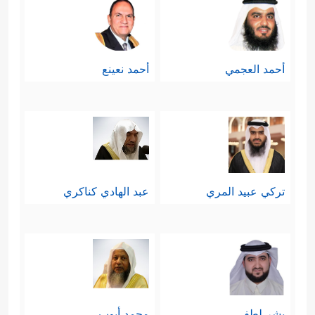
أحمد العجمي
أحمد نعينع
تركي عبيد المري
عبد الهادي كناكري
بشر لطفي
محمد أيوب