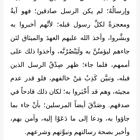
وإرسالُهُ؛ لم يكن الرسل صادقين؛ فهو آيةٌ
ومعجزةٌ لكلِّ رسول قبله؛ لأنَّهم أخبروا به
وبشَّروا، وأخذ الله عليهم العهدَ والميثاق لئن
جاءهم ليؤمنُنَّ به ولَيَنْصُرُنَّه، وأخذوا ذلك على
أممهم، فلما جاء؛ ظهر صِدْقُ الرسل الذين
قبله، وتبيَّن كَذِبُ مَنْ خالفهم، فلو قدر عدم
مجيئه، وهم قد أَخْبَروا به؛ لكان ذلك قادحاً في
صدقهم. وصَدَّقَ أيضاً المرسلين؛ بأنْ جاء بما
جاؤوا به، ودعا إلى ما دَعَوْا إليه، وآمن بهم،
وأخبر بصحة رسالتهم ونبوَّتهم وشرعهم.