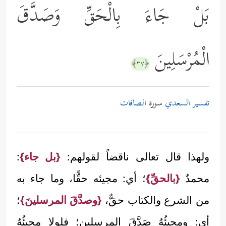
بَلْ جَاءَ بِالْحَقِّ وَصَدَّقَ
الْمُرْسَلِينَ
﴿٣٧﴾
تفسير السعدي
سورة
الصافات
ولهذا قال تعالى ناقضاً لقولهم:
{بل جاء}
:
محمدٌ
{بالحقِّ}
؛ أي: مجيئه حقًّا، وما جاء به
من الشرع والكتاب حقٌّ،
{وصدَّقَ المرسلينَ}
؛
أي: ومجيئُهُ صَدَّقَ المرسلين؛ فلولا مجيئُهُ