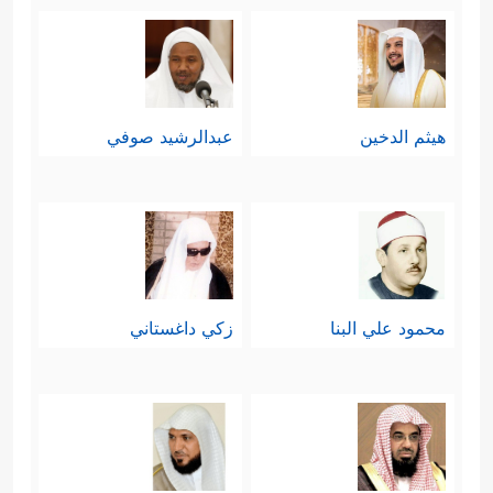
هيثم الدخين
عبدالرشيد صوفي
محمود علي البنا
زكي داغستاني