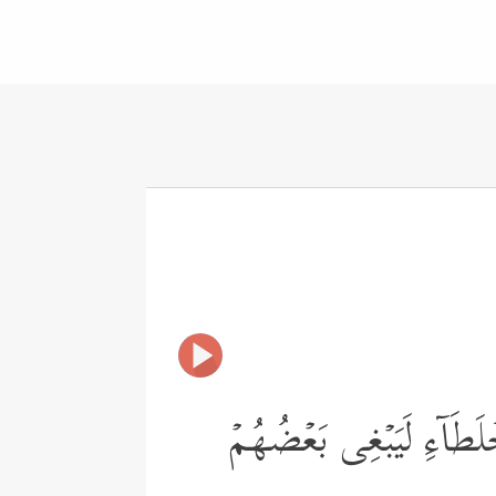
لَطَاۤءِ لَیَبۡغِی بَعۡضُهُمۡ