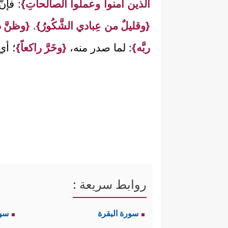
الذين آمنوا وعملوا الصالحاتِ}
: فإن
{وقليلٌ من عِبادي الشَّكُورُ}
.
{وظنَّ د
ربَّه}
: لما صدر منه،
{وخَرَّ راكعاً}
؛ أي
روابط سريعة :
سورة البقرة
سو