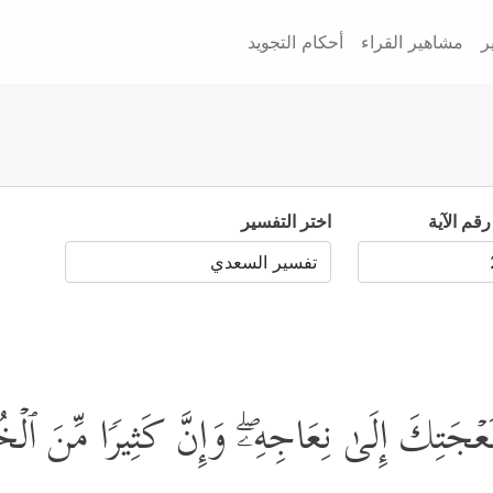
ر
مشاهير القراء
أحكام التجويد
رقم الآية
اختر التفسير
جَتِكَ إِلَىٰ نِعَاجِهِۦۖ وَإِنَّ كَثِیرࣰا مِّنَ ٱلۡخُ