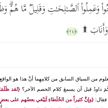
ْ وَعَمِلُواْ ٱلصَّـٰلِحَـٰتِ وَقَلِیلࣱ مَّا هُمۡۗ وَظَنَّ د
ࣰا وَأَنَابَ ۩
﴿٢٤﴾
م من السياق السابق من كلامِهِما أنَّ هذا هو الواقع؛ ف
كَمَ داودُ قبل أن يسمعَ كلام الخصم الآخر؟
{لقد ظَلَمَ
، فقال:
{وإنَّ كثيراً من الخُلَطاءِ لَيَبْغي بعضُهم على بعضٍ