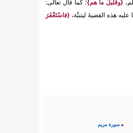
لم،
{وقليلٌ ما هم}
؛ كما قال تعالى:
ا عليه هذه القضيةَ ليتنبَّهَ،
{فاسْتَغْفَرَ
سورة مريم