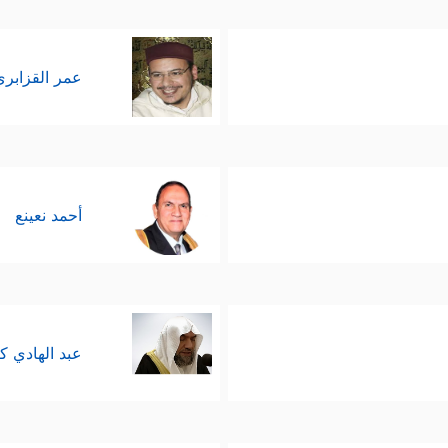
عمر القزابري
أحمد نعينع
عبد الهادي ك