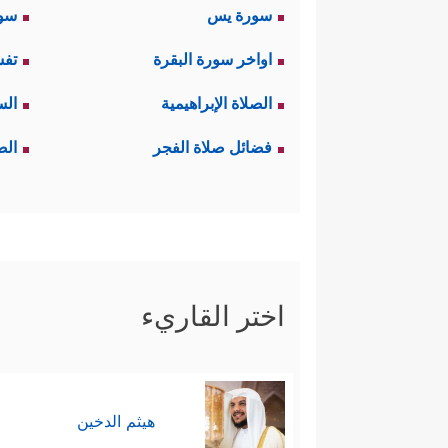
سورة يس
سور
اواخر سورة البقرة
تفس
الصلاة الإبراهيمية
الس
فضائل صلاة الفجر
الص
اختر القاريء
هيثم الدخين