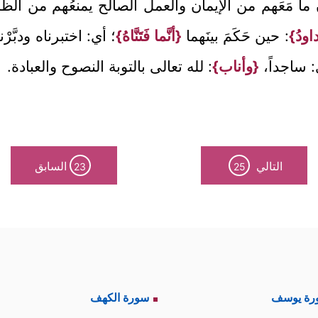
َّ ما مَعَهم من الإيمان والعمل الصالح يمنعُهم من الظُّ
اودُ}
: حين حَكَمَ بينَهما
{أنَّما فَتَنَّاهُ}
؛ أي: اختبرناه ودبَّرْن
: ساجداً،
{وأناب}
: لله تعالى بالتوبة النصوح والعبادة.
التالي
السابق
23
25
رة يوسف
سورة الكهف