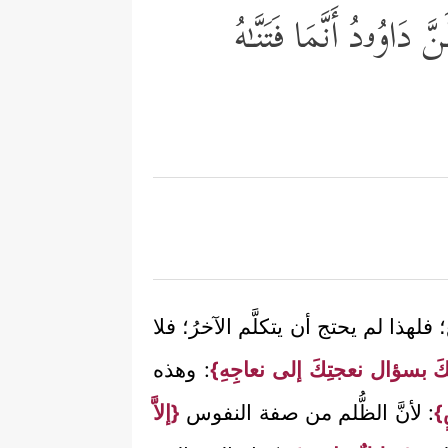
َاوُۥدُ أَنَّمَا فَتَنَّـٰهُ
لهذا لم يحتج أن يتكلَّم الآخرُ؛ فلا
كَ بسؤال نعجتِكَ إلى نعاجِهِ}
: وهذه
}
: لأنَّ الظُّلم من صفة النفوس
{إلاَّ