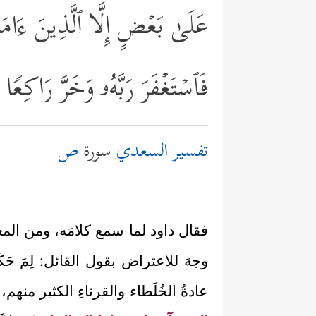
عَلَىٰ بَعۡضٍ إِلَّا ٱلَّذِینَ ءَامَنُوا
فَٱسۡتَغۡفَرَ رَبَّهُۥ وَخَرَّ رَاكِع
تفسير السعدي
سورة
ص
فقال داود لما سمع كلامَه، ومن المعلو
وجهَ للاعتراض بقول القائل: لِمَ حَ
عادةُ الخُلَطاء والقرناءِ الكثير منهم