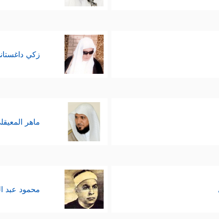
زكي داغستان
ماهر المعيقل
محمود عبد ا