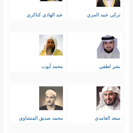
التفاصيل، فينبغي الوقوف عند هذا.
تركي عبيد المري
عبد الهادي كناكري
أمّا ما تنقله بعض كتب التفسير من
قصصٍ طويلةٍ عريضةٍ، وافتراضاتٍ لها
أوَّل وليس لها آخر، فكلُّ هذا لم يثبُت
في كتابٍ ولا في سُنَّةٍ صحيحةٍ، وغالبهُ
بشر لطفي
محمد أيوب
نُقُولٌ عن كتب اليهود وأخبارهم مما لا
يصحُّ الاستدلال ولا الاستِشهاد به، وبعضها
مُسيءٌ لمقام الأنبياء
عليهم السلام
مما
لا يتناسب إلّا مع عقائد اليهود ونظرتهم
سعد الغامدي
محمد صديق المنشاوي
إلى أنبيائهم التي تُجوِّز فيهم ما لا يجوز