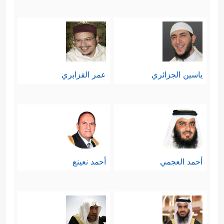
وحلِّ مشاكلها الداخليَّة بالقسط والعدل،
وكما أنَّ مُواجهة الكفر والباطل فيه
اختبارٌ للمُؤمنين ولصلابة إيمانهم، فكذلك
ياسين الجزائري
عمر القزابري
الحكم بالعدل بين المؤمنين أنفسهم فيما
يختَصِمُون فيه؛ ولذلك عقَّبَ القرآن على
﴿وَظَنَّ دَاوُۥدُ أَنَّمَا فَتَنَّـٰهُ﴾
هذا المشهد بقوله:
.
ولا يبعُد أيضًا أن يكون في هذا المشهد
أحمد العجمي
أحمد نعينع
تأديبٌ من الله لنبيِّه داود
عليه السلام
في
دقائق حكمه مما لم يشأ القرآن أن
يُقحِمَنا فيه؛ لأنَّ الحكمة أكبر من تلك