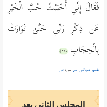
فَقَالَ إِنِّي أَحْبَبْتُ حُبَّ الْخَيْرِ
عَن ذِكْرِ رَبِّي حَتَّىٰ تَوَارَتْ
بِالْحِجَابِ
﴿٣٢﴾
تفسير مجالس النور
سورة
ص
المجلس الثاني بعد