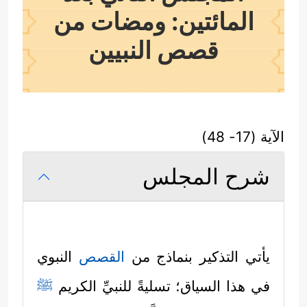
المائتين: ومضات من
قصص النبيين
الآية (17- 48)
شرح المجلس
يأتي التذكير بنماذج من
القصص
النبوي
في هذا السياق؛ تسليةً للنبيِّ الكريم
ﷺ