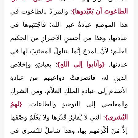
الطاغوتَ أن يَعْبُدوها}
: والمرادُ بالطاغوت في
هذا الموضع عبادةُ غير الله؛ فاجْتَنَبوها في
عبادتها، وهذا من أحسنِ الاحترازِ من الحكيم
العليم؛ لأنَّ المدحَ إنَّما يتناولُ المجتَنِبَ لها في
عبادتها.
{وأنابوا إلى اللهِ}
: بعبادتِهِ وإخلاص
الدينِ له، فانصرفتْ دواعيهم من عبادةِ
الأصنام إلى عبادةِ الملكِ العلاَّم، ومن الشركِ
والمعاصي إلى التوحيدِ والطاعات.
{لهمُ
البُشرى}
: التي لا يُقادِرُ قَدْرَها ولا يَعْلَمُ وصْفَها
إلاَّ مَنْ أكْرَمَهم بها، وهذا شاملٌ للبُشرى في