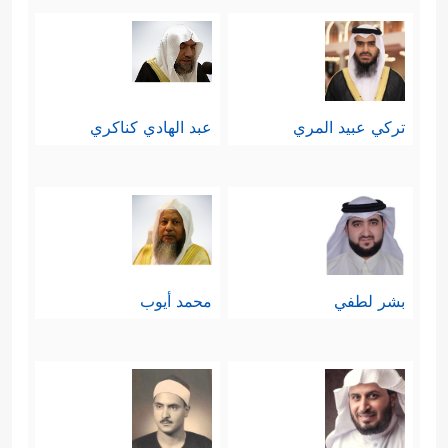
تركي عبيد المري
عبد الهادي كناكري
بشر لطفي
محمد أيوب