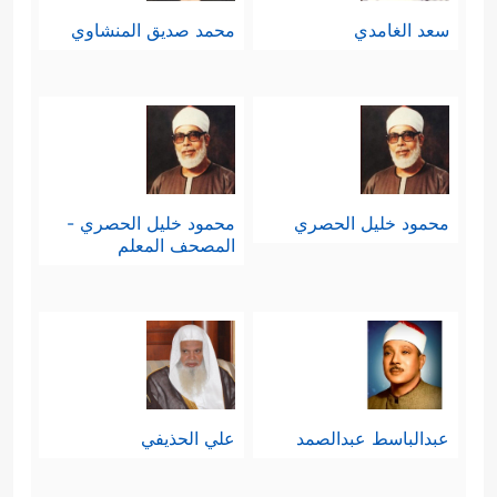
سعد الغامدي
محمد صديق المنشاوي
محمود خليل الحصري
محمود خليل الحصري -
المصحف المعلم
عبدالباسط عبدالصمد
علي الحذيفي