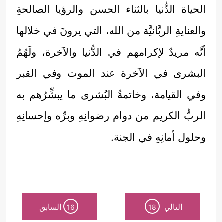
الحياة الدُّنيا بالثناء الحسن والرؤيا الصالحةِ
والعنايةِ الربَّانيَّة من الله، التي يرونَ في خلالها
أنَّه مريدٌ لإكرامهم في الدُّنيا والآخرة، ولَهُمُ
البشرى في الآخرة عند الموت وفي القبر
وفي القيامة، وخاتمةُ البُشرى ما يبشِّرُهم به
الربُّ الكريم من دوام رضوانِهِ وبرِّه وإحسانِهِ
وحلول أمانِهِ في الجنة.
التالي
السابق
16
18