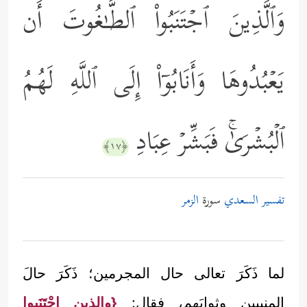
وَٱلَّذِینَ ٱجۡتَنَبُواْ ٱلطَّـٰغُوتَ أَن
یَعۡبُدُوهَا وَأَنَابُوۤاْ إِلَى ٱللَّهِ لَهُمُ
ٱلۡبُشۡرَىٰۚ فَبَشِّرۡ عِبَادِ
﴿١٧﴾
تفسير السعدي
سورة
الزمر
لما ذَكَرَ تعالى حال المجرمين؛ ذَكَرَ حالَ
المنيبين وثوابَهم، فقال:
{والذين اجْتَنَبوا