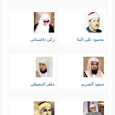
محمود علي البنا
زكي داغستاني
سعود الشريم
ماهر المعيقلي