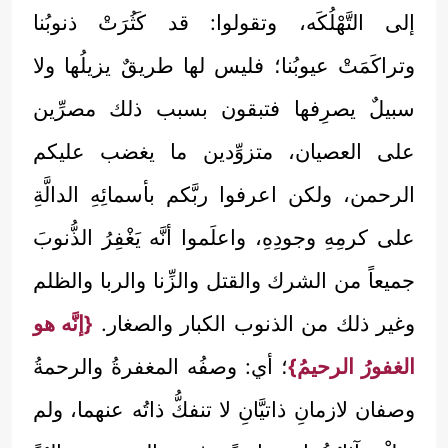
إلى التَّهْلُكَه، وتقولوا: قد كَثُرَتْ ذنوبُنا
وتراكَمَتْ عيوبُنا؛ فليس لها طريقٌ يزيلُها ولا
سبيلٌ يصرِفها فتبقون بسبب ذلك مصرِّين
على العصيان، متزوِّدين ما يغضب عليكم
الرحمن، ولكن اعرفوا ربَّكم بأسمائِهِ الدالَّةِ
على كرمِهِ وجودِهِ، واعلَموا أنَّه يَغْفِرُ الذُّنوبَ
جميعاً من الشرك والقتل والزِّنا والربا والظلم
وغير ذلك من الذنوب الكبار والصغار.
{إنَّه هو
الغفورُ الرحيمُ}
؛ أي: وصفُه المغفرةُ والرحمةُ
وصفان لازمانِ ذاتيَّانِ لا تنفكُّ ذاتُه عنهما، ولم