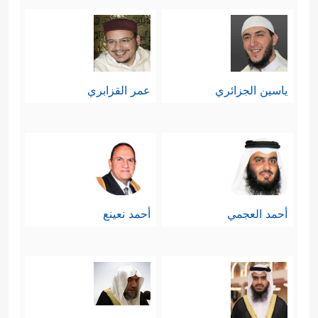
ياسين الجزائري
عمر القزابري
أحمد العجمي
أحمد نعينع