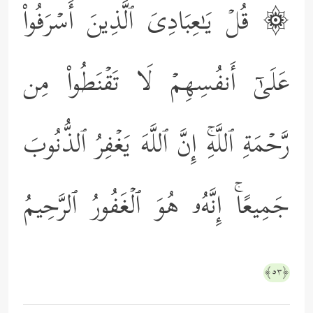
۞ قُلۡ یَـٰعِبَادِیَ ٱلَّذِینَ أَسۡرَفُواْ
عَلَىٰۤ أَنفُسِهِمۡ لَا تَقۡنَطُواْ مِن
رَّحۡمَةِ ٱللَّهِۚ إِنَّ ٱللَّهَ یَغۡفِرُ ٱلذُّنُوبَ
جَمِیعًاۚ إِنَّهُۥ هُوَ ٱلۡغَفُورُ ٱلرَّحِیمُ
﴿٥٣﴾