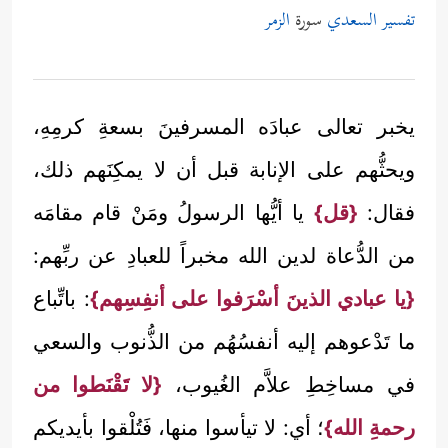
تفسير السعدي
سورة
الزمر
يخبر تعالى عبادَه المسرفينَ بسعةِ كرمِهِ،
ويحثُّهم على الإنابة قبل أن لا يمكِنَهم ذلك،
فقال:
{قل}
يا أيُّها الرسولُ ومَنْ قام مقامَه
من الدُّعاة لدين الله مخبراً للعبادِ عن ربِّهم:
{يا عبادي الذينَ أسْرَفوا على أنفِسِهم}
: باتِّباع
ما تَدْعوهم إليه أنفسُهُم من الذُّنوب والسعي
في مساخِطِ علاَّم الغُيوب،
{لا تَقْنَطوا من
رحمةِ الله}
؛ أي: لا تيأسوا منها، فَتُلْقوا بأيديكم