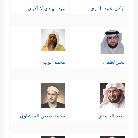
تركي عبيد المري
عبد الهادي كناكري
بشر لطفي
محمد أيوب
سعد الغامدي
محمد صديق المنشاوي