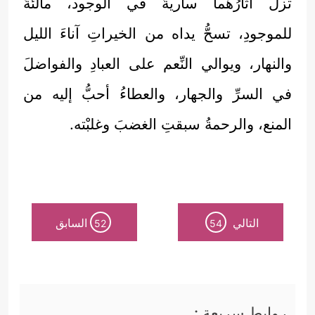
تزلْ آثارُهُما ساريةً في الوجود، مالئةً
للموجودِ، تسحُّ يداه من الخيراتِ آناءَ الليل
والنهار، ويوالي النِّعم على العبادِ والفواضلَ
في السرِّ والجهار، والعطاءُ أحبُّ إليه من
المنع، والرحمةُ سبقتِ الغضبَ وغلبْته.
التالي
السابق
52
54
روابط سريعة :