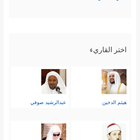
اختر القاريء
هيثم الدخين
عبدالرشيد صوفي