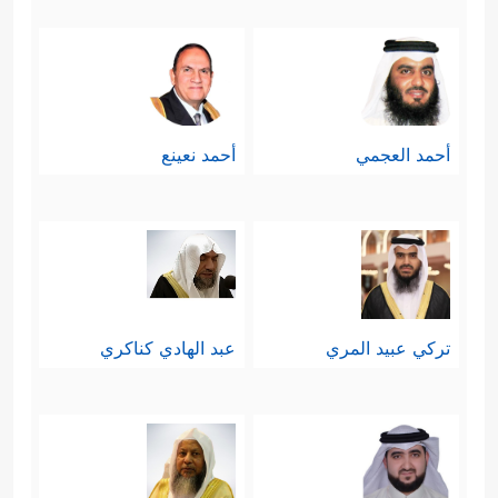
فِی ٱلۡأَرۡضِ ثُمَّ یُخۡرِجُ بِهِۦ زَرۡعࣰا مُّخۡتَلِفًا أَلۡوَ ٰ⁠نُهُۥ ثُمَّ یَهِیجُ
فَتَرَىٰهُ مُصۡفَرࣰّا ثُمَّ یَجۡعَلُهُۥ حُطَـٰمًاۚ إِنَّ فِی ذَ ٰ⁠لِكَ لَذِكۡرَىٰ
لِأُوْلِی ٱلۡأَلۡبَـٰبِ﴾
.
أحمد العجمي
أحمد نعينع
رابعًا: التنبيهُ إلى فطرة الإنسان المكنونة
في داخِلِه، والتي تشهَدُ بالتوحيد الخالص
كلّما انقشَعَت غشاوة الظلمة، وانخلَعَت
﴿۞ وَإِذَا مَسَّ ٱلۡإِنسَـٰنَ ضُرࣱّ دَعَا
قشرة الغفلة
تركي عبيد المري
عبد الهادي كناكري
رَبَّهُۥ مُنِیبًا إِلَیۡهِ ثُمَّ إِذَا خَوَّلَهُۥ نِعۡمَةࣰ مِّنۡهُ نَسِیَ مَا كَانَ
یَدۡعُوۤاْ إِلَیۡهِ مِن قَبۡلُ﴾
.
ومن هنا كان التحذيرُ من قساوَة القلب