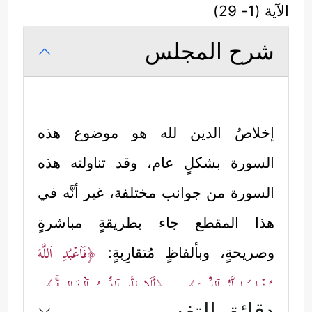
الآية (1- 29)
شرح المجلس
إخلاصُ الدين لله هو موضوع هذه
السورة بشكلٍ عام، وقد تناولته هذه
السورة من جوانب مختلفة، غير أنَّه في
هذا المقطع جاء بطريقةٍ مباشرةٍ
﴿فَٱعۡبُدِ ٱللَّهَ
وصريحةٍ، وبألفاظٍ مُتقارِبةٍ:
مُخۡلِصࣰا لَّهُ ٱلدِّینَ﴾
﴿أَلَا لِلَّهِ ٱلدِّینُ ٱلۡخَالِصُۚ﴾
، و
،
دقائق التفسير