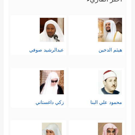
الخالق، وإنَّما باتخاذهم الوسطاء
والشفعاء من غير علمٍ ولا إذنٍ من الله،
ثم عبدوا هؤلاء الوسطاء والشفعاء،
ومنَحوهم بعضًا من صفات الربوبيَّة
هيثم الدخين
عبدالرشيد صوفي
والألوهيَّة، ومنهم من شطَّ بعيدًا فنسب
وسطاءَه أبناء لله؛ كقول المشركين في
الملائكة، وقول النصارى في عيسى
عليه
السلام
؛ ولذلك ردَّ الله عليهم فِريَتَهم
محمود علي البنا
زكي داغستاني
﴿لَّوۡ أَرَادَ ٱللَّهُ أَن یَتَّخِذَ وَلَدࣰا لَّٱصۡطَفَىٰ مِمَّا
هذه:
یَخۡلُقُ مَا یَشَاۤءُۚ سُبۡحَـٰنَهُۥ ۖ هُوَ ٱللَّهُ ٱلۡوَ ٰ⁠حِدُ ٱلۡقَهَّارُ﴾
.