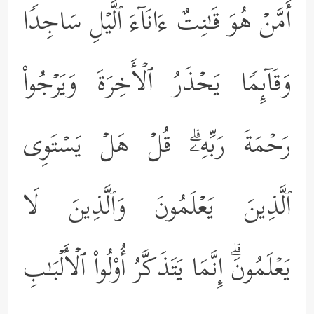
أَمَّنۡ هُوَ قَـٰنِتٌ ءَانَاۤءَ ٱلَّیۡلِ سَاجِدࣰا
وَقَاۤىِٕمࣰا یَحۡذَرُ ٱلۡأَخِرَةَ وَیَرۡجُواْ
رَحۡمَةَ رَبِّهِۦۗ قُلۡ هَلۡ یَسۡتَوِی
ٱلَّذِینَ یَعۡلَمُونَ وَٱلَّذِینَ لَا
یَعۡلَمُونَۗ إِنَّمَا یَتَذَكَّرُ أُوْلُواْ ٱلۡأَلۡبَـٰبِ