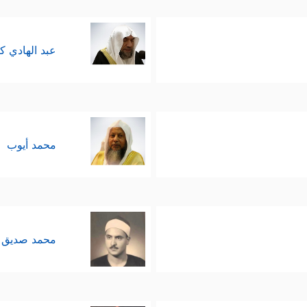
عبد الهادي ك
محمد أيوب
محمد صديق 