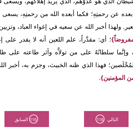
لشيطان الذي هو عدوُّهم، الذي يريد إهلاكهم، ويسعى في
أبعده عن رحمتِهِ؛ فكما أبعده الله من رحمتِهِ، يسعى ف
ولهذا أخبر الله عن سعيه في إغواء العباد، وتزيين الشَّر
 مفروضاً}
؛ أي: مقدَّراً، علم اللعين أنه لا يقدر على إ
وإنَّما سلطانُهُ على من تولاَّه وآثر طاعته على
 منهم المُخْلَصين؛ فهذا الذي ظنه الخبيث، وجزم به، أخبر 
ً من المؤمنين}
.
التالي
السابق
116
118