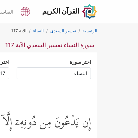
القرآن الكريم
التفاسي
الرئيسية
تفسير السعدي
النساء
الآية 117
سورة النساء تفسير السعدي الآية 117
اختر سورة
اختر 
إِن یَدۡعُونَ مِن دُونِهِۦۤ إِلَّاۤ إِن