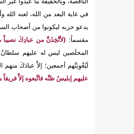
الناقصة، وبالحقيقة ما عبدوا غير ا
في غاية البعد من الله، لعنه الله و
يدعو حزبه ليكونوا من أصحاب السعير. 
مقسماً:
{لأتَّخِذَنَّ من عبادِكَ نصيباً
المخلَصين ليس له عليهم سلطانٌ، 
لَيُغْوِيَنَّهم أجمعين؛ إلاَّ عبادَكَ
عليهم إبليسُ ظنَّه فاتَّبعوه إلاَّ فريقا