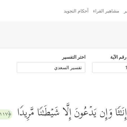
ر
مشاهير القراء
أحكام التجويد
رقم الآية
اختر التفسير
َـٰثࣰا وَإِن یَدۡعُونَ إِلَّا شَیۡطَـٰنࣰا مَّرِیدࣰا
﴿١١٧﴾