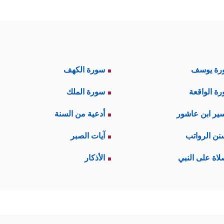
رة يوسف
سورة الكهف
ة الواقعة
سورة الملك
ير ابن عاشور
أدعية من السنة
نن الرواتب
آيات الصبر
لاة على النبي
الأذكار