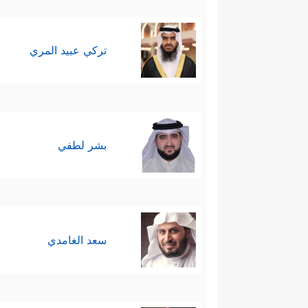
تركي عبيد المري
بشر لطفي
سعد الغامدي