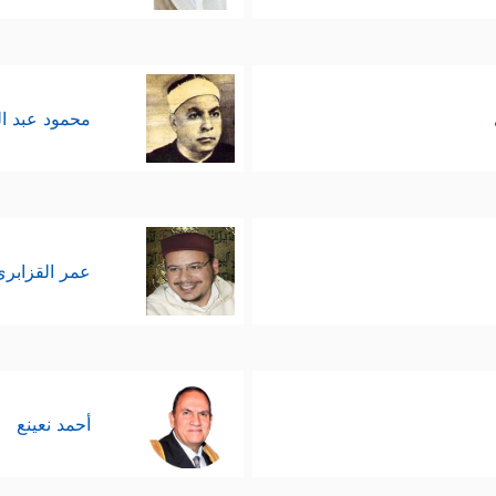
محمود عبد ا
عمر القزابري
أحمد نعينع