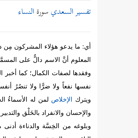
تفسير السعدي
سورة
النساء
أي: ما يدعو هؤلاء المشركون مِن دون ا
المعلوم أنَّ الاسم دالٌّ على المسمّ
وفقدها لصفات الكمال؛ كما أخبر الله 
نفسها نفعاً ولا ضرًّا ولا تنصُرُ أنف
ويترك
الإخلاص
لمن له الأسماءُ الح
والإحسان والانفراد بالخَلْق والتدب
وبلوغه من الخِسَّة والدناءة أدنى 