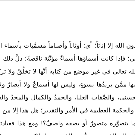
لله إلا إناثاً؛ أي: أوثاناً وأصناماً مسمَّيات بأسماء 
َى؛ فإذا كانت أسماؤها أسماءً مؤنَّثة ناقصةً؛ دلَّ ذ
تعالى في غير موضع من كتابه أنَّها لا تخلُقُ ولا ترزُ
سها ممَّن يريدُها بسوءٍ، وليس لها أسماعٌ ولا أبصارٌ ول
سنى، والصِّفات العليا، والحمدُ والكمال والمجدُ والجل
ير والحكمة العظيمة في الأمر والتقدير؛ هل هذا إلا من 
ما يتصوَّره متصورٌ أو يصفه واصفٌ؟! ومع هذا فعبادت