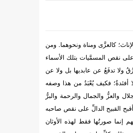
الإناث؛ كالعزَّى ومناة ونحوهما. ومن
لك على نقص المسمَّيات بتلك الأسماء
قُ ولا تدفَعُ عن عابديها بل ولا عن
ا أفئدةٌ؛ فكيف يُعْبَدُ من هذا وصفه
ال والعزُّ والجمال والرحمة والبرُّ
أقبح القبيح الدالِّ على نقص صاحبه
هم إنما صورتُها فقط لهذه الأوثان