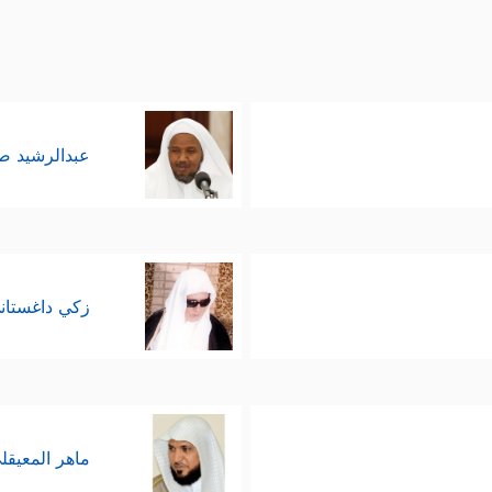
عبدالرشيد 
زكي داغستان
ماهر المعيقل