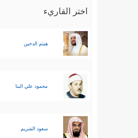
اختر القاريء
هيثم الدخين
محمود علي البنا
سعود الشريم