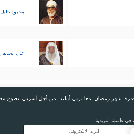
محمود خليل 
علي الحذيفي
عمرة
شهر رمضان
معا نربي أبناءنا
من أجل أسرتي
تطوع معن
في قائمتنا البريدية