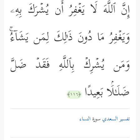
إِنَّ ٱللَّهَ لَا یَغۡفِرُ أَن یُشۡرَكَ بِهِۦ
وَیَغۡفِرُ مَا دُونَ ذَ ٰ⁠لِكَ لِمَن یَشَاۤءُۚ
وَمَن یُشۡرِكۡ بِٱللَّهِ فَقَدۡ ضَلَّ
ضَلَـٰلَۢا بَعِیدًا
﴿١١٦﴾
تفسير السعدي
سورة
النساء