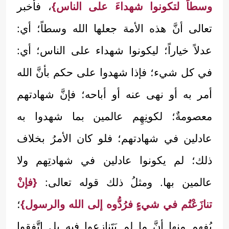
وسطاً لتكونوا شهداءَ على الناس}
، فأخبر
تعالى أنَّ هذه الأمة جعلها الله وسطاً؛ أي:
عدلاً خياراً؛ ليكونوا شهداء على الناس؛ أي:
في كل شيء؛ فإذا شهدوا على حكم بأنَّ الله
أمر به أو نهى عنه أو أباحه؛ فإنَّ شهادتهم
معصومةٌ؛ لكونِهِم عالمين بما شهدوا به
عادلين في شهادتهم؛ فلو كان الأمرُ بخلاف
ذلك؛ لم يكونوا عادلين في شهادتِهم ولا
عالمين بها. ومثلُ ذلك قوله تعالى:
{فإنْ
تنازَعْتُم في شيءٍ فرُدُّوه إلى الله والرسول}
؛
يُفهم منها أنَّ ما لم يَتَنازعوا فيه بل اتَّفقوا