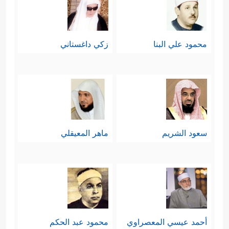
محمود علي البنا
زكي داغستاني
سعود الشريم
ماهر المعيقلي
أحمد عيسي المعصراوي
محمود عبد الحكم