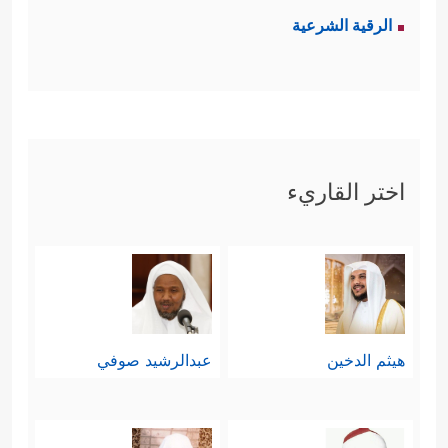
الرقية الشرعية
اختر القاريء
هيثم الدخين
عبدالرشيد صوفي