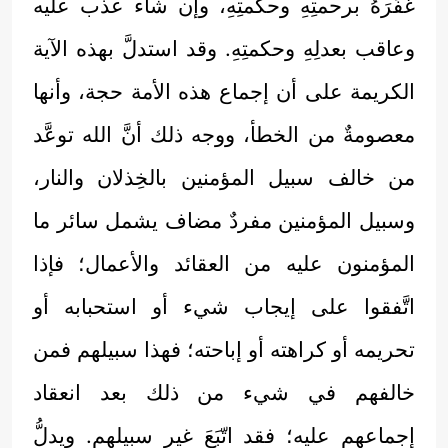
غَفَرَهُ برحمتِهِ وحكمتِهِ، وإن شاء عذَّب عليه
وعاقب بعدلِهِ وحكمتِهِ. وقد استدلَّ بهذه الآية
الكريمة على أن إجماع هذه الأمة حجة، وأنها
معصومةٌ من الخطأ، ووجه ذلك أنَّ الله توعَّد
من خالف سبيل المؤمنين بالخِذلان والنار،
وسبيل المؤمنين مفردٌ مضاف يشمل سائر ما
المؤمنون عليه من العقائد والأعمال؛ فإذا
اتَّفقوا على إيجاب شيء أو استحبابه أو
تحريمه أو كراهته أو إباحته؛ فهذا سبيلهم فمن
خالفهم في شيء من ذلك بعد انعقاد
إجماعهم عليه؛ فقد اتّبَعَ غير سبيلهم. ويدلُّ