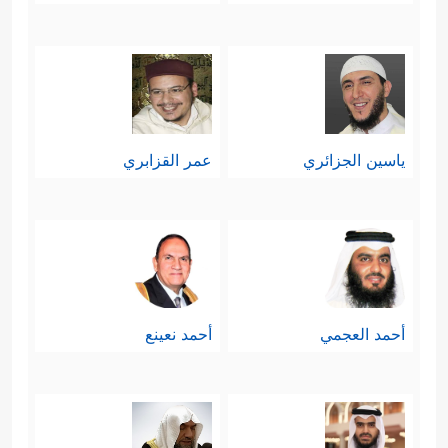
ياسين الجزائري
عمر القزابري
أحمد العجمي
أحمد نعينع