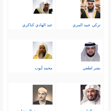
تركي عبيد المري
عبد الهادي كناكري
بشر لطفي
محمد أيوب