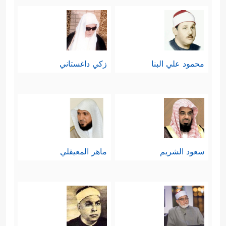
محمود علي البنا
زكي داغستاني
سعود الشريم
ماهر المعيقلي