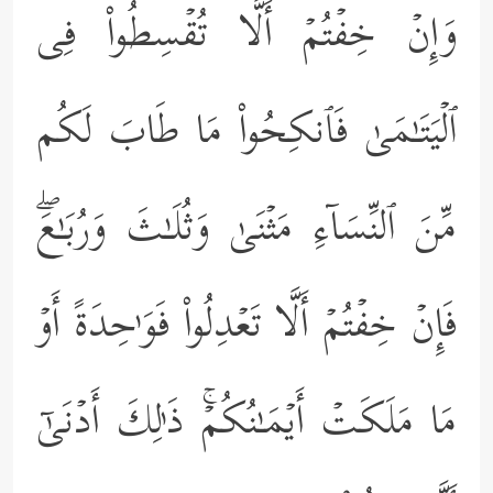
وَإِنۡ خِفۡتُمۡ أَلَّا تُقۡسِطُواْ فِی
ٱلۡیَتَـٰمَىٰ فَٱنكِحُواْ مَا طَابَ لَكُم
مِّنَ ٱلنِّسَاۤءِ مَثۡنَىٰ وَثُلَـٰثَ وَرُبَـٰعَۖ
فَإِنۡ خِفۡتُمۡ أَلَّا تَعۡدِلُواْ فَوَ ٰ⁠حِدَةً أَوۡ
مَا مَلَكَتۡ أَیۡمَـٰنُكُمۡۚ ذَ ٰ⁠لِكَ أَدۡنَىٰۤ