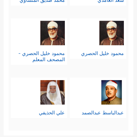
سعد الغامدي
محمد صديق المنشاوي
محمود خليل الحصري
محمود خليل الحصري -
المصحف المعلم
عبدالباسط عبدالصمد
علي الحذيفي