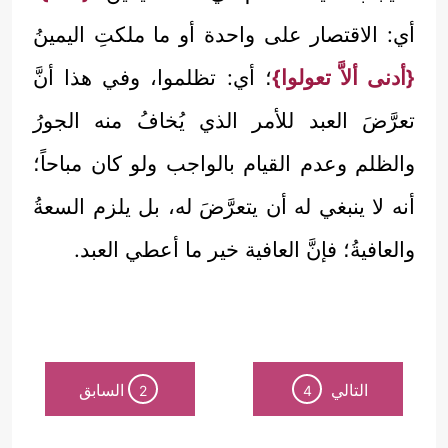
أي: الاقتصار على واحدة أو ما ملكتِ اليمينُ
{أدنى ألاَّ تعولوا}
؛ أي: تظلموا، وفي هذا أنَّ
تعرَّضَ العبد للأمر الذي يُخافُ منه الجورُ
والظلم وعدم القيام بالواجب ولو كان مباحاً؛
أنه لا ينبغي له أن يتعرَّضَ له، بل يلزم السعةُ
والعافيةُ؛ فإنَّ العافية خير ما أعطي العبد.
التالي
السابق
2
4