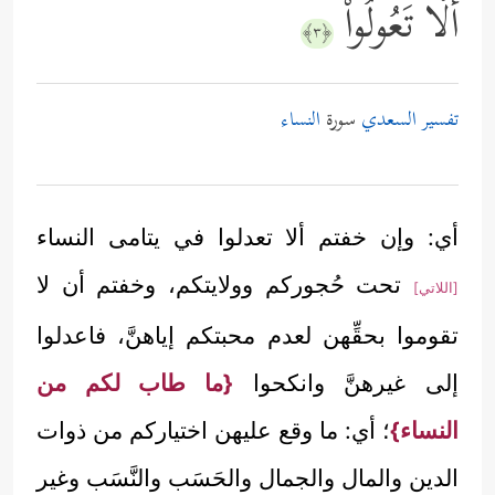
أَلَّا تَعُولُواْ
﴿٣﴾
تفسير السعدي
سورة
النساء
أي: وإن خفتم ألا تعدلوا في يتامى النساء
تحت حُجوركم وولايتكم، وخفتم أن لا
[اللاتي]
تقوموا بحقِّهن لعدم محبتكم إياهنَّ، فاعدلوا
إلى غيرهنَّ وانكحوا
{ما طاب لكم من
النساء}
؛ أي: ما وقع عليهن اختياركم من ذوات
الدين والمال والجمال والحَسَب والنَّسَب وغير