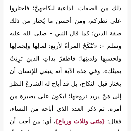
ذلك من الصفات الداعية لنكاحهنَّ؛ فاختاروا
على نظركم، ومن أحسن ما يُختار من ذلك
صفة الدين؛ كما قال النبي - صلى الله عليه
وسلم -: «تُنْكَحُ المرأةُ لأربع: لمالِها ولِجمالِها
ولحسبِها ولدينِها؛ فاظفرْ بذاتِ الدينِ تَرِبَتْ
يمينُك». وفي هذه الآية أنه ينبغي للإنسان أن
يختار قبل النكاح، بل قد أباح له الشارعُ النظرَ
إلى مَنْ يريد تزوجها؛ ليكون على بصيرة من
أمره. ثم ذكر العدد الذي أباحه من النساء،
فقال:
{مثنى وثلاث ورباع}
، أي: من أحب أن