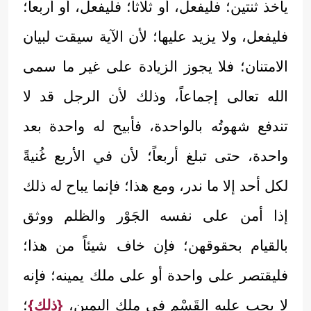
يأخذ ثنتين؛ فليفعل، أو ثلاثاً؛ فليفعل، أو أربعاً؛
فليفعل، ولا يزيد عليها؛ لأن الآية سيقت لبيان
الامتنان؛ فلا يجوز الزيادة على غير ما سمى
الله تعالى إجماعاً، وذلك لأن الرجل قد لا
تندفع شهوتُه بالواحدة، فأبيح له واحدة بعد
واحدة، حتى تبلغ أربعاً؛ لأن في الأربع غُنيةً
لكل أحد إلا ما ندر، ومع هذا؛ فإنما يباح له ذلك
إذا أمن على نفسه الجَوْر والظلم ووثق
بالقيام بحقوقهن؛ فإن خاف شيئاً من هذا؛
فليقتصر على واحدة أو على ملك يمينه؛ فإنه
لا يجب عليه القَسْم في ملك اليمين،
{ذلك}
؛