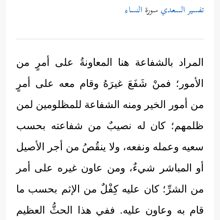
تفسير السعدي
سورة
النساء
المراد بالشفاعة هنا المعاونةُ على أمرٍ من
الأمور؛ فمنْ شَفَعَ غيرَهُ وقام معه على أمرٍ
من أمور الخير ومنه الشفاعة للمظلومين لمن
ظلمهم؛ كان له نصيبٌ من شفاعته بحسب
سعيه وعمله ونفعه، ولا ينقُصُ من أجر الأصيل
أو المباشر شيءٌ، ومن عاون غيره على أمر
من الشرِّ؛ كان عليه كِفْلٌ من الإثم بحسب ما
قام به وعاون عليه. ففي هذا الحثُّ العظيم