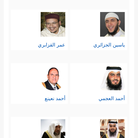
ياسين الجزائري
عمر القزابري
أحمد العجمي
أحمد نعينع