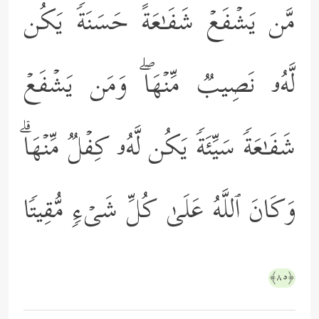
مَّن یَشۡفَعۡ شَفَـٰعَةً حَسَنَةࣰ یَكُن
لَّهُۥ نَصِیبࣱ مِّنۡهَاۖ وَمَن یَشۡفَعۡ
شَفَـٰعَةࣰ سَیِّئَةࣰ یَكُن لَّهُۥ كِفۡلࣱ مِّنۡهَاۗ
وَكَانَ ٱللَّهُ عَلَىٰ كُلِّ شَیۡءࣲ مُّقِیتࣰا
﴿٨٥﴾