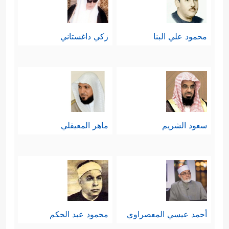
محمود علي البنا
زكي داغستاني
سعود الشريم
ماهر المعيقلي
أحمد عيسي المعصراوي
محمود عبد الحكم