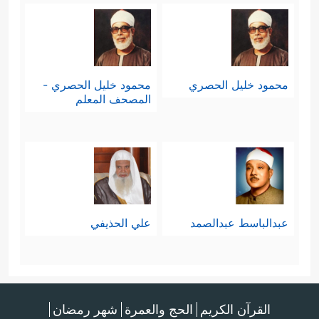
محمود خليل الحصري
محمود خليل الحصري -
المصحف المعلم
عبدالباسط عبدالصمد
علي الحذيفي
القرآن الكريم
الحج والعمرة
شهر رمضان