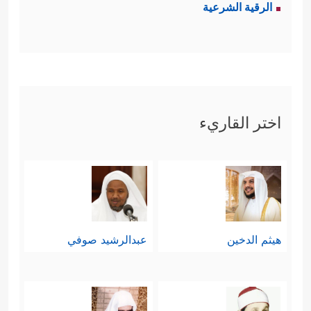
الرقية الشرعية
اختر القاريء
هيثم الدخين
عبدالرشيد صوفي