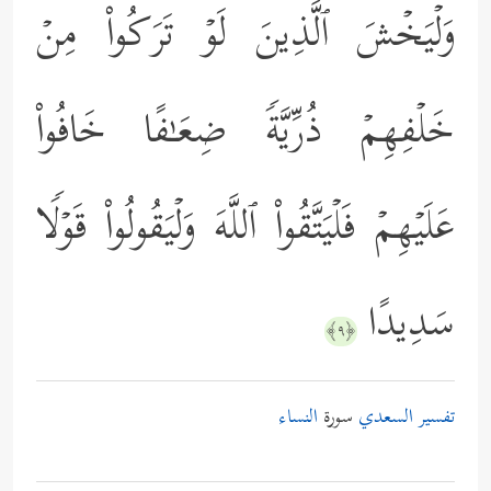
وَلۡیَخۡشَ ٱلَّذِینَ لَوۡ تَرَكُواْ مِنۡ
خَلۡفِهِمۡ ذُرِّیَّةࣰ ضِعَـٰفًا خَافُواْ
عَلَیۡهِمۡ فَلۡیَتَّقُواْ ٱللَّهَ وَلۡیَقُولُواْ قَوۡلࣰا
سَدِیدًا
﴿٩﴾
تفسير السعدي
سورة
النساء