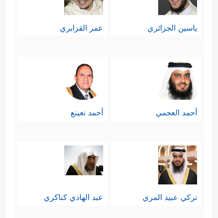
ياسين الجزائري
عمر القزابري
أحمد العجمي
أحمد نعينع
تركي عبيد المري
عبد الهادي كناكري