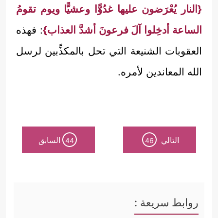
{النار يُعْرَضون عليها غدُوًّا وعشيًّا ويوم تقومُ
الساعة أدخِلوا آلَ فرعونَ أشدَّ العذاب}
: فهذه
العقوبات الشنيعة التي تحل بالمكذِّبين لرسل
الله المعاندين لأمره.
التالي
السابق
44
46
روابط سريعة :