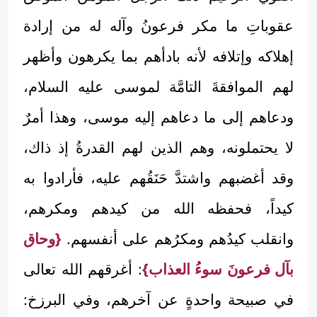
عقوباتِ ما مكر فرعونُ وآله له من إرادة
إهلاكه وإتلافه لأنه بادأهم بما يكرهون وأظهر
لهم الموافقةَ التامَّة لموسى عليه السلام،
ودعاهم إلى ما دعاهم إليه موسى، وهذا أمرٌ
لا يحتملونه، وهم الذين لهم القدرةُ إذ ذاك،
وقد أغضبهم واشتدَّ حَنَقُهم عليه، فأرادوا به
كيداً، فحفظه الله من كيدهم ومكرهم،
وانقلب كيدُهم ومكرُهم على أنفسهم.
{وحاق
بآل فرعونَ سوءُ العذاب}
: أغرقهم الله تعالى
في صبيحة واحدةٍ عن آخرهم، وفي البرزخ: