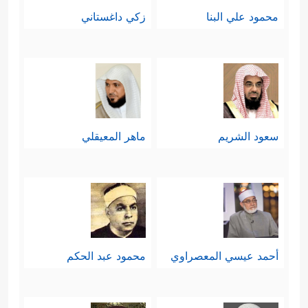
محمود علي البنا
زكي داغستاني
سعود الشريم
ماهر المعيقلي
أحمد عيسي المعصراوي
محمود عبد الحكم