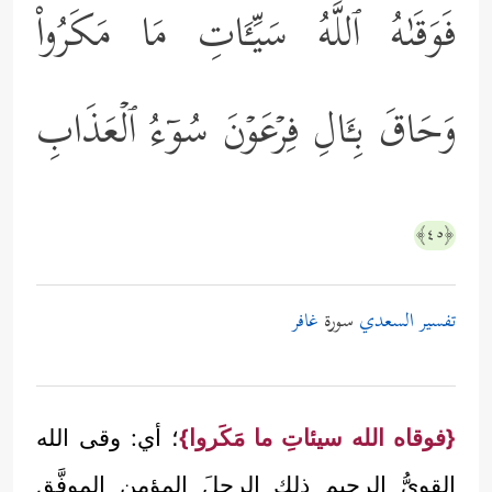
فَوَقَىٰهُ ٱللَّهُ سَیِّـَٔاتِ مَا مَكَرُواْۖ
وَحَاقَ بِـَٔالِ فِرۡعَوۡنَ سُوۤءُ ٱلۡعَذَابِ
﴿٤٥﴾
تفسير السعدي
سورة
غافر
{فوقاه الله سيئاتِ ما مَكَروا}
؛ أي: وقى الله
القويُّ الرحيم ذلك الرجلَ المؤمن الموفَّق