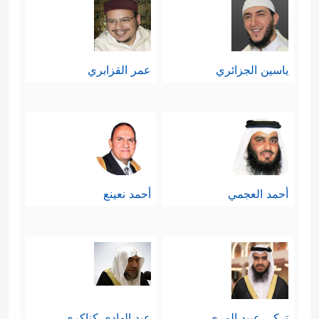
ياسين الجزائري
عمر القزابري
أحمد العجمي
أحمد نعينع
تركي عبيد المري
عبد الهادي كناكري