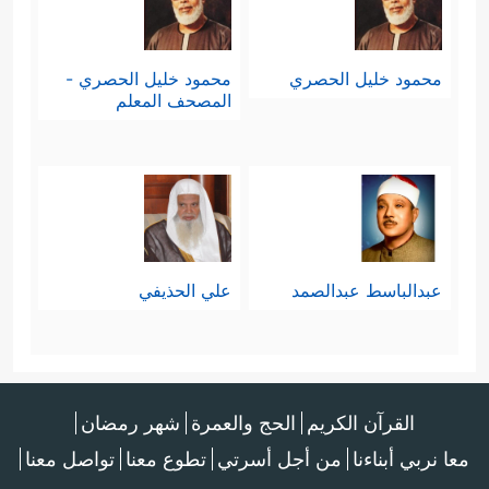
محمود خليل الحصري
محمود خليل الحصري -
المصحف المعلم
عبدالباسط عبدالصمد
علي الحذيفي
القرآن الكريم
الحج والعمرة
شهر رمضان
معا نربي أبناءنا
من أجل أسرتي
تطوع معنا
تواصل معنا