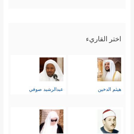
اختر القاريء
هيثم الدخين
عبدالرشيد صوفي