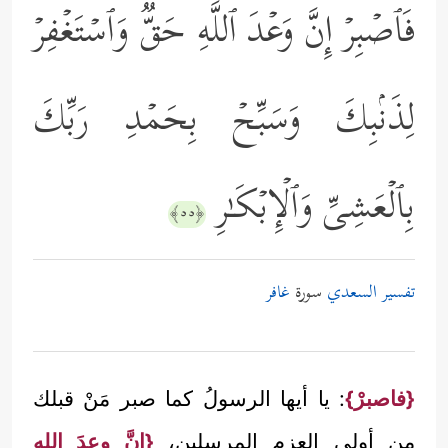
فَٱصۡبِرۡ إِنَّ وَعۡدَ ٱللَّهِ حَقࣱّ وَٱسۡتَغۡفِرۡ
لِذَنۢبِكَ وَسَبِّحۡ بِحَمۡدِ رَبِّكَ
بِٱلۡعَشِیِّ وَٱلۡإِبۡكَـٰرِ
﴿٥٥﴾
تفسير السعدي
سورة
غافر
{فاصبرْ}
: يا أيها الرسولُ كما صبر مَنْ قبلك
من أولي العزم المرسلين،
{إنَّ وعدَ الله