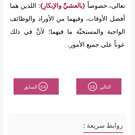
تعالى، خصوصاً
{بالعشيِّ والإبكارِ}
: اللذين هما
أفضل الأوقات، وفيهما من الأوراد والوظائف
الواجبة والمستحبَّة ما فيهما؛ لأنَّ في ذلك
عوناً على جميع الأمور.
التالي
السابق
54
56
روابط سريعة :