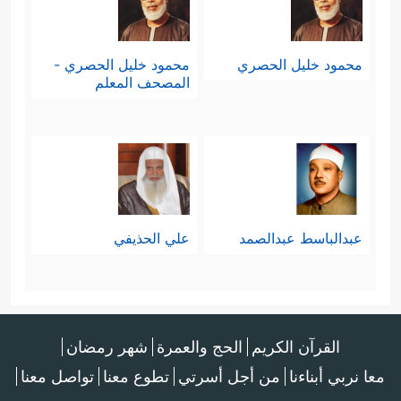
محمود خليل الحصري
محمود خليل الحصري -
المصحف المعلم
عبدالباسط عبدالصمد
علي الحذيفي
القرآن الكريم
الحج والعمرة
شهر رمضان
معا نربي أبناءنا
من أجل أسرتي
تطوع معنا
تواصل معنا