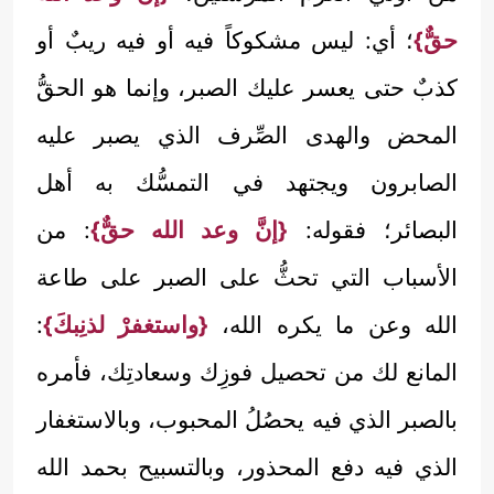
حقٌّ}
؛ أي: ليس مشكوكاً فيه أو فيه ريبٌ أو
كذبٌ حتى يعسر عليك الصبر، وإنما هو الحقُّ
المحض والهدى الصِّرف الذي يصبر عليه
الصابرون ويجتهد في التمسُّك به أهل
البصائر؛ فقوله:
{إنَّ وعد الله حقٌّ}
: من
الأسباب التي تحثُّ على الصبر على طاعة
الله وعن ما يكره الله،
{واستغفرْ لذنِبكَ}
:
المانع لك من تحصيل فوزِك وسعادتِك، فأمره
بالصبر الذي فيه يحصُلُ المحبوب، وبالاستغفار
الذي فيه دفع المحذور، وبالتسبيح بحمد الله