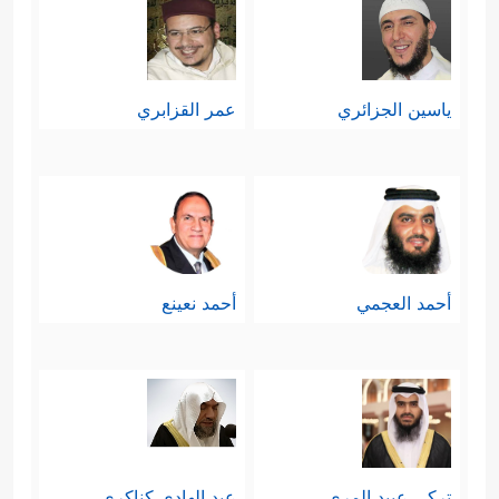
ياسين الجزائري
عمر القزابري
أحمد العجمي
أحمد نعينع
تركي عبيد المري
عبد الهادي كناكري