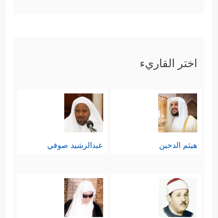
اختر القاريء
هيثم الدخين
عبدالرشيد صوفي