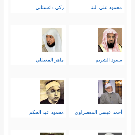
محمود علي البنا
زكي داغستاني
سعود الشريم
ماهر المعيقلي
أحمد عيسي المعصراوي
محمود عبد الحكم