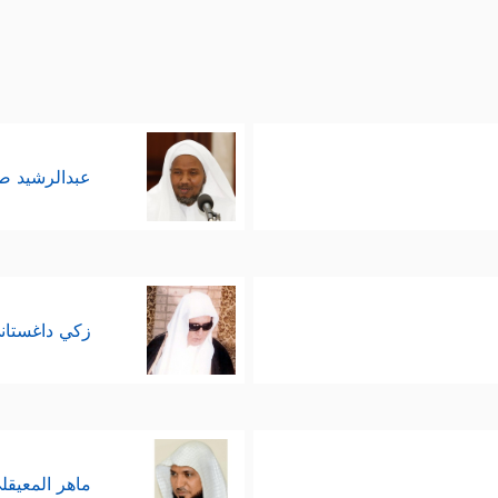
عبدالرشيد 
زكي داغستان
ماهر المعيقل