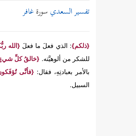
تفسير السعدي
سورة
غافر
{ذلكم}
: الذي فعلَ ما فعلَ
{الله ربّ
للشكر من ألوهيَّته.
{خالقُ كلِّ شيءٍ
بالأمر بعبادتِهِ، فقال:
{فأنَّى تُؤفَكون
السبيل.