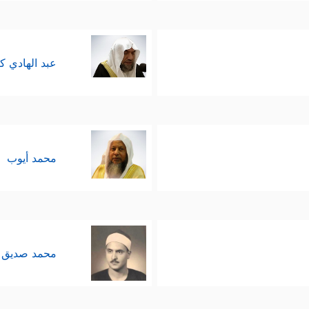
عبد الهادي ك
محمد أيوب
محمد صديق 