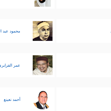
محمود عبد ا
عمر القزابري
أحمد نعينع