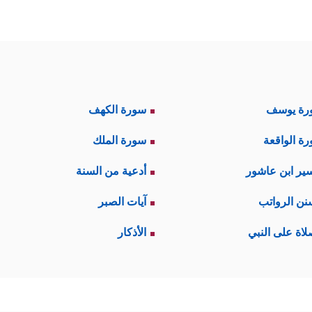
رة يوسف
سورة الكهف
ة الواقعة
سورة الملك
ير ابن عاشور
أدعية من السنة
نن الرواتب
آيات الصبر
لاة على النبي
الأذكار