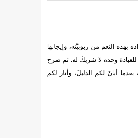
راده بهذه النعم من ربوبيَّته، وإيجابها
ُّ للعبادة وحده لا شريكَ له. ثم صرح
دما أبانَ لكم الدليلَ، وأنار لكم