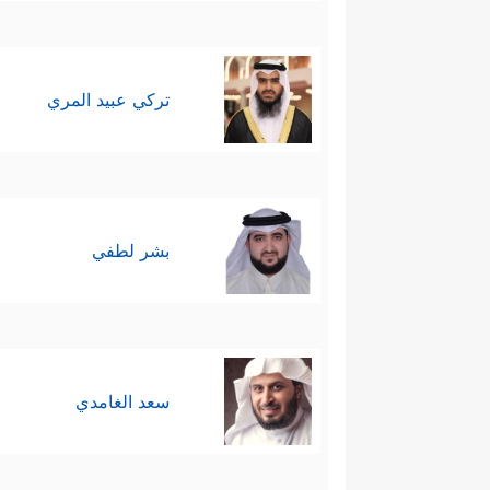
تركي عبيد المري
بشر لطفي
سعد الغامدي