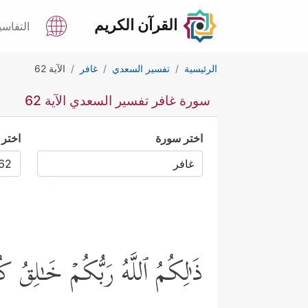
القرآن الكريم
التفاسي
الرئيسية
تفسير السعدي
غافر
الآية 62
سورة غافر تفسير السعدي الآية 62
اختر سورة
اختر 
ذَ ٰ⁠لِكُمُ ٱللَّهُ رَبُّكُمۡ خَـٰلِقُ كُ