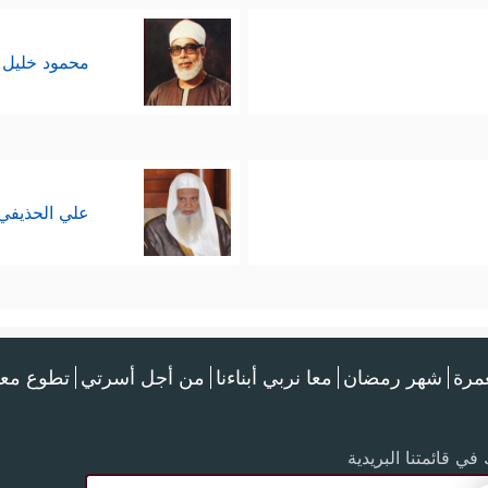
محمود خليل 
علي الحذيفي
عمرة
شهر رمضان
معا نربي أبناءنا
من أجل أسرتي
تطوع معن
في قائمتنا البريدية