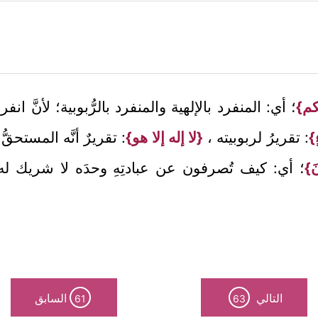
ُكم}
؛ أي: المنفرد بالإلهية والمنفرد بالرُّبوبية؛ لأنَّ انف
}
: تقريرُ لربوبيته ،
{لا إله إلا هو}
: تقريرٌ أنَّه المستحق
َ}
؛ أي: كيف تُصرفون عن عبادتِهِ وحدَه لا شريك له بع
التالي
السابق
61
63