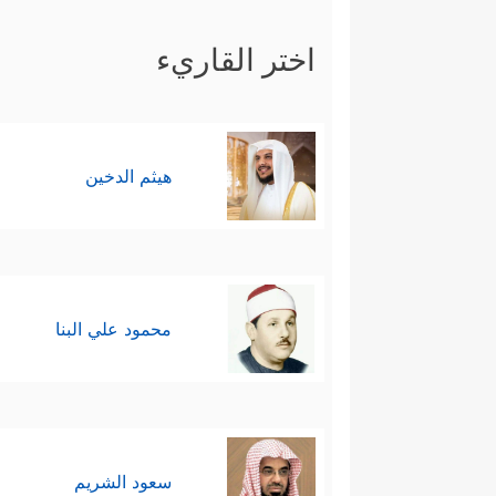
اختر القاريء
هيثم الدخين
محمود علي البنا
سعود الشريم