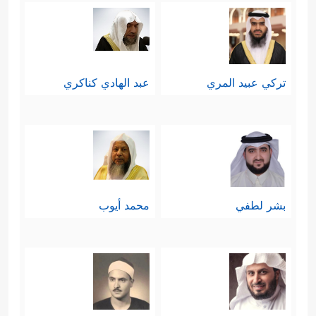
تركي عبيد المري
عبد الهادي كناكري
بشر لطفي
محمد أيوب