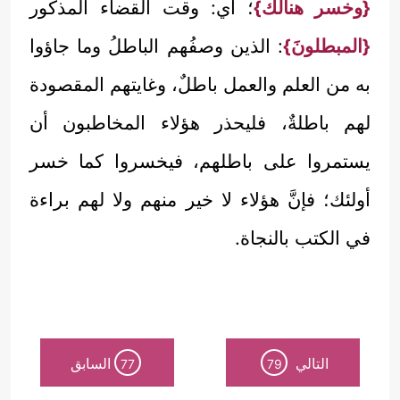
{وخسر هنالك}
؛ أي: وقت القضاء المذكور
{المبطلونَ}
: الذين وصفُهم الباطلُ وما جاؤوا
به من العلم والعمل باطلٌ، وغايتهم المقصودة
لهم باطلةٌ، فليحذر هؤلاء المخاطبون أن
يستمروا على باطلهم، فيخسروا كما خسر
أولئك؛ فإنَّ هؤلاء لا خير منهم ولا لهم براءة
في الكتب بالنجاة.
التالي
السابق
77
79