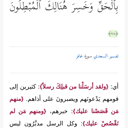
بِٱلۡحَقِّ وَخَسِرَ هُنَالِكَ ٱلۡمُبۡطِلُونَ
﴿٧٨﴾
تفسير السعدي
سورة
غافر
أي:
{ولقد أرسَلْنا من قبلِكَ رسلاً}
: كثيرين إلى
قومهم يَدْعونَهم ويصبرونَ على أذاهم.
{منهم
مَن قَصَصْنا عليك}
: خبرهم،
{ومنهم مَن لم
نَقْصُصْ عليك}
: وكل الرسل مدبَّرُون ليس