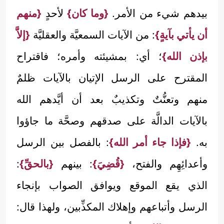
بيدهم شيء من الأمر.
{وما كان}
لأحدٍ
{منهم
أن يأتي بآيةٍ}
: من الآيات السمعيَّة والعقليَّة
{إلاَّ
بإذن الله}
؛ أي: بمشيئته وأمره؛ فاقتراح
المقترح على الرسل الإتيان بالآيات ظلمٌ
منهم وتعنُّتٌ وتكذيبٌ بعد أن أيَّدهم الله
بالآيات الدالَّة على صدقهم وصحَّة ما جاؤوا
به.
{فإذا جاء أمر الله}
: بالفصل بين الرسل
وأعدائِهِم والفتح،
{قُضِيَ}
: بينهم
{بالحقِّ}
:
الذي يقع الموقع ويوافق الصواب بإنجاء
الرسل وأتباعهم وإهلاك المكذِّبين، ولهذا قال: