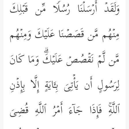
وَلَقَدۡ أَرۡسَلۡنَا رُسُلࣰا مِّن قَبۡلِكَ
مِنۡهُم مَّن قَصَصۡنَا عَلَیۡكَ وَمِنۡهُم
مَّن لَّمۡ نَقۡصُصۡ عَلَیۡكَۗ وَمَا كَانَ
لِرَسُولٍ أَن یَأۡتِیَ بِـَٔایَةٍ إِلَّا بِإِذۡنِ
ٱللَّهِۚ فَإِذَا جَاۤءَ أَمۡرُ ٱللَّهِ قُضِیَ