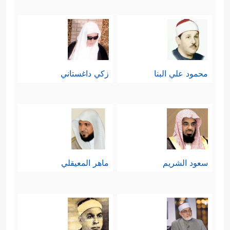
محمود علي البنا
زكي داغستاني
سعود الشريم
ماهر المعيقلي