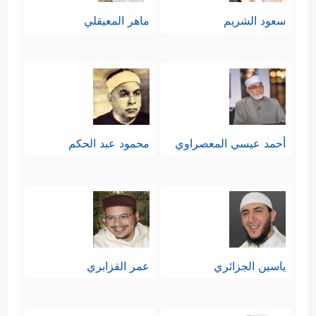
سعود الشريم
ماهر المعيقلي
أحمد عيسي المعصراوي
محمود عبد الحكم
ياسين الجزائري
عمر القزابري