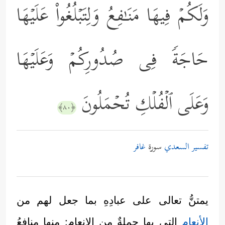
وَلَكُمۡ فِیهَا مَنَـٰفِعُ وَلِتَبۡلُغُواْ عَلَیۡهَا
حَاجَةࣰ فِی صُدُورِكُمۡ وَعَلَیۡهَا
وَعَلَى ٱلۡفُلۡكِ تُحۡمَلُونَ
﴿٨٠﴾
تفسير السعدي
سورة
غافر
يمتنُّ تعالى على عبادِهِ بما جعل لهم من
الأنعام
التي بها جملةٌ من الإنعام: منها منافعُ