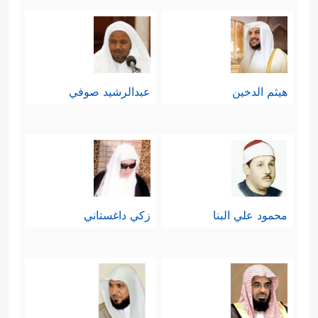
هيثم الدخين
عبدالرشيد صوفي
محمود علي البنا
زكي داغستاني