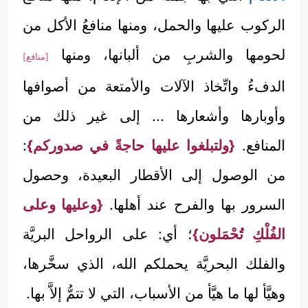
الركوب عليها والحمل، ومنها منافعُ الأكل من
لحومها والشربِ من ألبانها، ومنها
[منافع]
الدفءُ واتِّخاذ الآلات والأمتعة من أصوافها
وأوبارها وأشعارها ... إلى غير ذلك من
المنافع.
{ولتبلغوا عليها حاجةً في صدوركم}
:
من الوصول إلى الأقطار البعيدة، وحصول
السرور بها والفرح عند أهلها.
{وعليها وعلى
الفُلْكِ تُحْمَلون}
؛ أي: على الرواحل البريَّة
والفلك البحريَّة يحملكم الله، الذي سخَّرها،
وهيَّأ لها ما هيَّأ من الأسباب، التي لا تتمُّ إلاَّ بها.