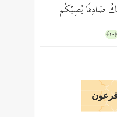
ِن یَكُ صَادِقࣰا یُصِبۡكُم
﴿٢
 فرعون