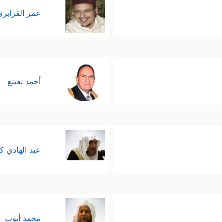
سى
عليه السلام
، على عادة الفراعنة في إشغال شعو
عمر القزابري
َاحَ ليخدع العامَّة المساكين بأنّه صعد إلى السماء 
 للخداع وللإشاعات والأخبار الغريبة، خاصَّةً إذا كانت ت
مؤمن وهو يُواصِلُ دعوته في كلِّ مجلسٍ ومحفلٍ ناصحًا و
أحمد نعينع
یلَ ٱلرَّشَادِ
﴿٣٨﴾
یَـٰقَوۡمِ إِنَّمَا هَـٰذِهِ ٱلۡحَیَوٰةُ ٱلدُّنۡیَا مَتَـٰعࣱ وَإِنَّ ٱلۡأَخِرَةَ هِیَ دَ
َىٰ وَهُوَ مُؤۡمِنࣱ فَأُوْلَــٰۤىِٕكَ یَدۡخُلُونَ ٱلۡجَنَّةَ یُرۡزَقُونَ فِیهَا بِغَیۡرِ حِسَابࣲ
﴿٤٠﴾
 بِٱللَّهِ وَأُشۡرِكَ بِهِۦ مَا لَیۡسَ لِی بِهِۦ عِلۡمࣱ وَأَنَا۠ أَدۡعُوكُمۡ إِلَى ٱلۡعَزِیزِ ٱلۡغَفَّـٰرِ
﴾
عبد الهادي ك
ۤ إِلَى ٱللَّهِ وَأَنَّ ٱلۡمُسۡرِفِینَ هُمۡ أَصۡحَـٰبُ ٱلنَّارِ
﴿٤٣﴾
فَسَتَذۡكُرُونَ مَاۤ أَقُولُ ل
غ بالتدريج إلى حدِّ الإعلان عن هويَّته وعقيدته، والإج
محمد أيوب