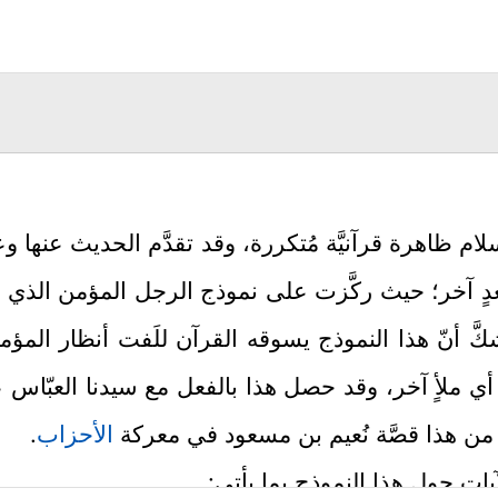
لام
ظاهرة قرآنيَّة مُتكررة، وقد تقدَّم الحديث عنها وعن
 ببُعدٍ آخر؛ حيث ركَّزت على نموذج الرجل المؤمن الذ
شكَّ أنّ هذا النموذج يسوقه القرآن للَفت أنظار المؤمن
 ملأٍ آخر، وقد حصل هذا بالفعل مع سيدنا العبّاس عمِّ
 من هذا قصَّة نُعيم بن مسعود في معركة
الأحزاب
.
ات حول هذا النموذج بما يأتي: