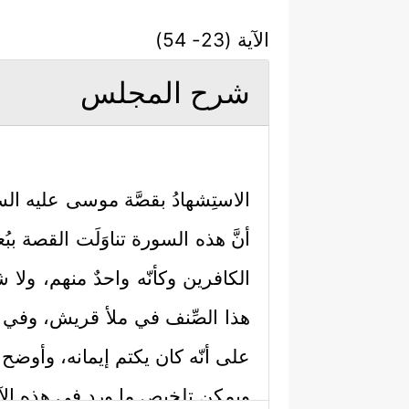
الآية (23- 54)
شرح المجلس
الاستِشهادُ بقصَّة موسى
عليه الس
أنَّ هذه السورة تناوَلَت القصة
الكافرين وكأنّه واحدٌ منهم، ولا 
هذا الصِّنف في ملأ قريش، وفي أي
على أنّه كان يكتم إيمانه، وأوضح
ويمكن تلخيص ما ورد في هذه الآي