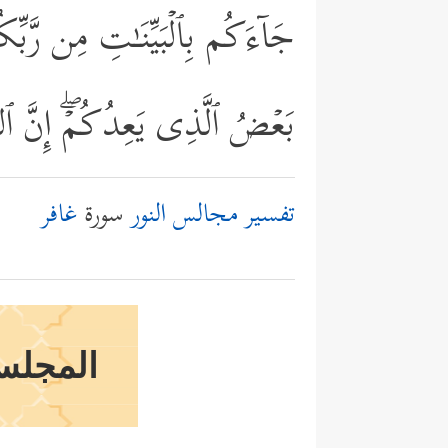
جَاۤءَكُم بِٱلۡبَیِّنَـٰتِ مِن رَّبّ
بَعۡضُ ٱلَّذِی یَعِدُكُمۡۖ إِنَّ 
تفسير مجالس النور
سورة
غافر
المجلس 