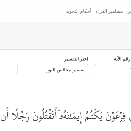
ر
مشاهير القراء
أحكام التجويد
رقم الآية
اختر التفسير
رۡعَوۡنَ یَكۡتُمُ إِیمَـٰنَهُۥۤ أَتَقۡتُلُونَ رَجُلًا أَن ی