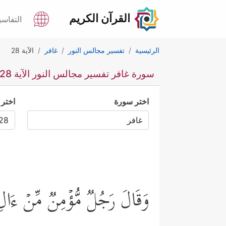
القرآن الكريم
التفاسي
الرئيسية
تفسير مجالس النور
غافر
الآية 28
سورة غافر تفسير مجالس النور الآية 28
اختر سورة
اختر 
وَقَالَ رَجُلࣱ مُّؤۡمِنࣱ مِّنۡ ءَالِ فِ