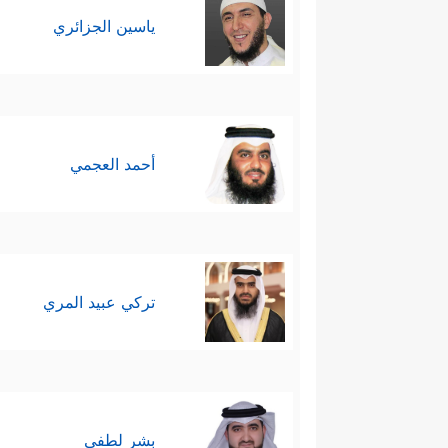
القضية، وهي دعوة النبيِّ مو
ياسين الجزائري
بعروشهم، حتى إذا اكتمل الصرحُ، ر
إن غاب عنها وَعيُها أصبَحَت أسيرةً
سادسًا: يعود القرآن إلى الرجل ال
أحمد العجمي
﴿وَقَالَ ٱلَّذِیۤ ءَامَنَ یَـٰقَوۡمِ ٱتَّبِعُونِ أَهۡدِكُمۡ سَبِ
إِلَّا مِثۡلَهَاۖ وَمَنۡ عَمِلَ صَـٰلِحࣰا مِّن ذَكَرٍ أَوۡ أُنث
وَتَدۡعُونَنِیۤ إِلَى ٱلنَّارِ
﴿٤١﴾
تَدۡعُونَنِی لِأَكۡفُرَ
تركي عبيد المري
دَعۡوَةࣱ فِی ٱلدُّنۡیَا وَلَا فِی ٱلۡأَخِرَةِ وَأَنَّ مَرَدَّنَا
بِٱلۡعِبَادِ﴾
.
وواضِحٌ من هذا السياق أنّه قد بل
بشر لطفي