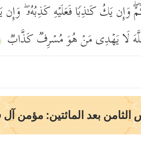
ِكُمۡۖ وَإِن یَكُ كَـٰذِبࣰا فَعَلَیۡهِ كَذِبُهُۥ ۖ وَإ
ٱللَّهَ لَا یَهۡدِی مَنۡ هُوَ مُسۡرِفࣱ كَذَّابࣱ
٨﴾
الثامن بعد المائتين: مؤمن آل