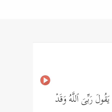
َقُولَ رَبِّیَ ٱللَّهُ وَقَدۡ