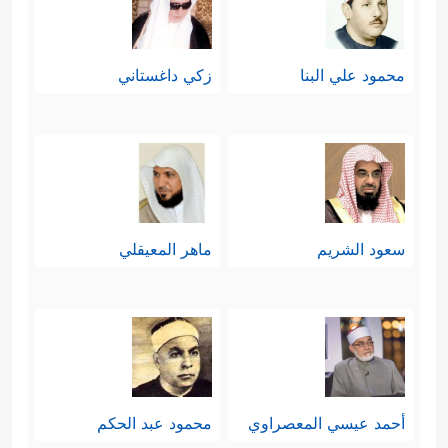
هي دعوة التوحيد الخالص وعبادة الله
﴿وَقَالَ رَبُّكُمُ
وحده دون شريك ولا وسيط
محمود علي البنا
زكي داغستاني
ٱدۡعُونِیۤ أَسۡتَجِبۡ لَكُمۡۚ إِنَّ ٱلَّذِینَ یَسۡتَكۡبِرُونَ عَنۡ
عِبَادَتِی سَیَدۡخُلُونَ جَهَنَّمَ دَاخِرِینَ﴾
﴿هُوَ ٱلۡحَیُّ لَاۤ
،
إِلَـٰهَ إِلَّا هُوَ فَٱدۡعُوهُ مُخۡلِصِینَ لَهُ ٱلدِّینَۗ ٱلۡحَمۡدُ لِلَّهِ رَبِّ
سعود الشريم
ماهر المعيقلي
ٱلۡعَـٰلَمِینَ
﴿٦٥﴾
۞ قُلۡ إِنِّی نُهِیتُ أَنۡ أَعۡبُدَ ٱلَّذِینَ
تَدۡعُونَ مِن دُونِ ٱللَّهِ لَمَّا جَاۤءَنِیَ ٱلۡبَیِّنَـٰتُ مِن رَّبِّی
وَأُمِرۡتُ أَنۡ أُسۡلِمَ لِرَبِّ ٱلۡعَـٰلَمِینَ﴾
.
خامسًا: حذَّر القرآن أولئك المشركين
أحمد عيسي المعصراوي
محمود عبد الحكم
ممَّا ينتظرهم في آخرتهم؛ حيث لا ينفع