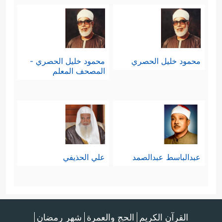
محمود خليل الحصري
محمود خليل الحصري -
المصحف المعلم
عبدالباسط عبدالصمد
علي الحذيفي
القرآن الكريم
الحج والعمرة
شهر رمضان