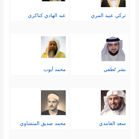
﴿٧٤﴾
ذَ ٰ⁠لِكُم بِمَا كُنتُمۡ تَفۡرَحُونَ فِی ٱلۡأَرۡضِ بِغَیۡرِ
تركي عبيد المري
عبد الهادي كناكري
ٱلۡحَقِّ وَبِمَا كُنتُمۡ تَمۡرَحُونَ
﴿٧٥﴾
ٱدۡخُلُوۤاْ أَبۡوَ ٰ⁠بَ
جَهَنَّمَ خَـٰلِدِینَ فِیهَاۖ فَبِئۡسَ مَثۡوَى ٱلۡمُتَكَبِّرِینَ﴾
.
بشر لطفي
محمد أيوب
سعد الغامدي
محمد صديق المنشاوي