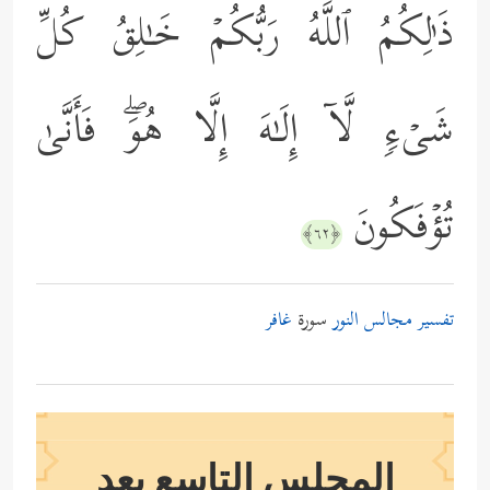
ذَ ٰ⁠لِكُمُ ٱللَّهُ رَبُّكُمۡ خَـٰلِقُ كُلِّ
شَیۡءࣲ لَّاۤ إِلَـٰهَ إِلَّا هُوَۖ فَأَنَّىٰ
تُؤۡفَكُونَ
﴿٦٢﴾
تفسير مجالس النور
سورة
غافر
المجلس التاسع بعد