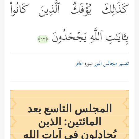
كَذَ ٰ⁠لِكَ یُؤۡفَكُ ٱلَّذِینَ كَانُواْ
بِـَٔایَـٰتِ ٱللَّهِ یَجۡحَدُونَ
﴿٦٣﴾
تفسير مجالس النور
سورة
غافر
المجلس التاسع بعد
المائتين: الذين
يُجادلون في آيات الله