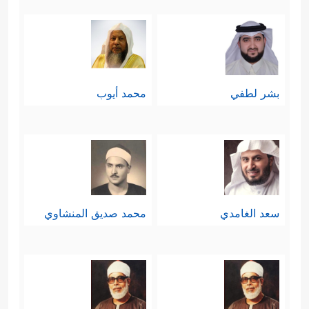
جَهَنَّمَ خَـٰلِدِینَ فِیهَاۖ فَبِئۡسَ مَثۡوَى ٱلۡمُتَكَبِّرِینَ﴾
.
بشر لطفي
محمد أيوب
سعد الغامدي
محمد صديق المنشاوي