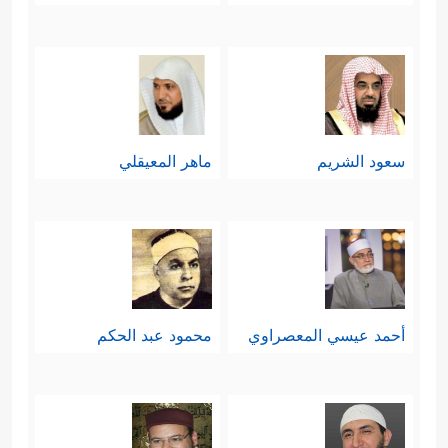
ٱدۡعُونِیۤ أَسۡتَجِبۡ لَكُمۡۚ إِنَّ ٱلَّذِینَ یَسۡتَكۡبِرُونَ عَنۡ
عِبَادَتِی سَیَدۡخُلُونَ جَهَنَّمَ دَاخِرِینَ﴾
﴿هُوَ ٱلۡحَیُّ لَاۤ
،
إِلَـٰهَ إِلَّا هُوَ فَٱدۡعُوهُ مُخۡلِصِینَ لَهُ ٱلدِّینَۗ ٱلۡحَمۡدُ لِلَّهِ رَبِّ
سعود الشريم
ماهر المعيقلي
ٱلۡعَـٰلَمِینَ
﴿٦٥﴾
۞ قُلۡ إِنِّی نُهِیتُ أَنۡ أَعۡبُدَ ٱلَّذِینَ
تَدۡعُونَ مِن دُونِ ٱللَّهِ لَمَّا جَاۤءَنِیَ ٱلۡبَیِّنَـٰتُ مِن رَّبِّی
وَأُمِرۡتُ أَنۡ أُسۡلِمَ لِرَبِّ ٱلۡعَـٰلَمِینَ﴾
.
خامسًا: حذَّر القرآن أولئك المشركين
أحمد عيسي المعصراوي
محمود عبد الحكم
ممَّا ينتظرهم في آخرتهم؛ حيث لا ينفع
﴿إِنَّ ٱلسَّاعَةَ لَـَٔاتِیَةࣱ لَّا
التلاوُم، ولا يُجدِي الندم