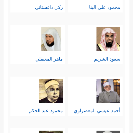
محمود علي البنا
زكي داغستاني
سعود الشريم
ماهر المعيقلي
أحمد عيسي المعصراوي
محمود عبد الحكم