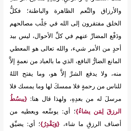
والأرزاق والنِّعم الظاهرة والباطنة؛ فكلُّ
الخلق مفتقرون إلى الله في جَلْب مصالحهم
ودَفْع المضارِّ عنهم في كلِّ الأحوال، ليس بيد
أحدٍ من الأمر شيء، والله تعالى هو المعطي
المانع الضارُّ النافع، الذي ما بالعباد من نعمةٍ إلاَّ
منه، ولا يدفع الشرَّ إلاَّ هو، وما يفتح اللهُ
للناس من رحمةٍ فلا ممسكَ لها وما يمسك فلا
مرسلَ له من بعدِهِ، ولهذا قال هنا:
{يبسُطُ
الرزقَ لِمَن يشاءُ}
؛ أي: يوسِّعه ويعطيه من
أصناف الرزقِ ما شاء،
{وَيَقْدِرُ}
؛ أي: يضيِّق