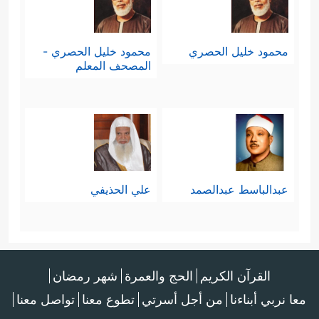
محمود خليل الحصري
محمود خليل الحصري -
المصحف المعلم
عبدالباسط عبدالصمد
علي الحذيفي
القرآن الكريم
الحج والعمرة
شهر رمضان
معا نربي أبناءنا
من أجل أسرتي
تطوع معنا
تواصل معنا