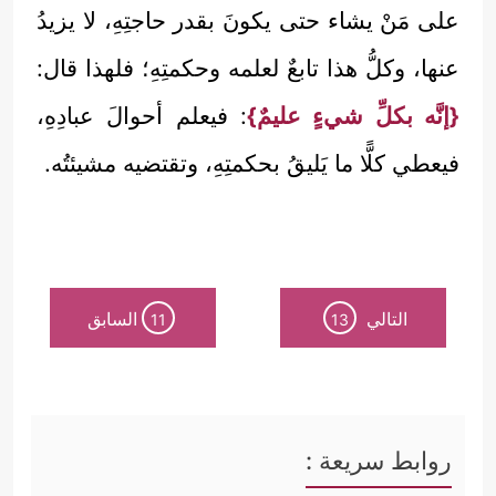
على مَنْ يشاء حتى يكونَ بقدر حاجتِهِ، لا يزيدُ
عنها، وكلُّ هذا تابعٌ لعلمه وحكمتِهِ؛ فلهذا قال:
{إنَّه بكلِّ شيءٍ عليمٌ}
: فيعلم أحوالَ عبادِهِ،
فيعطي كلًّا ما يَليقُ بحكمتِهِ، وتقتضيه مشيئتُه.
التالي
السابق
11
13
روابط سريعة :