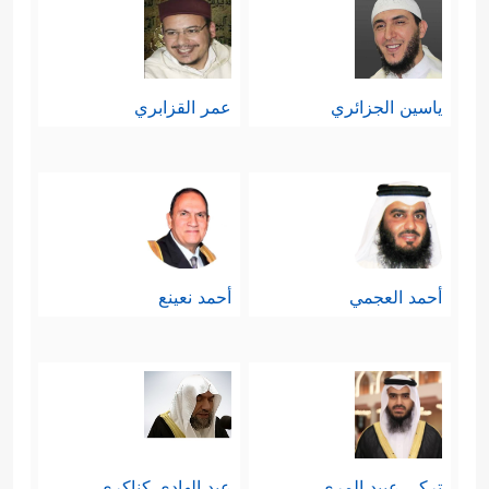
ياسين الجزائري
عمر القزابري
أحمد العجمي
أحمد نعينع
تركي عبيد المري
عبد الهادي كناكري