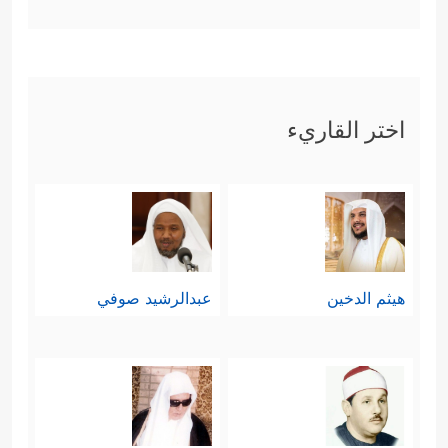
اختر القاريء
هيثم الدخين
عبدالرشيد صوفي