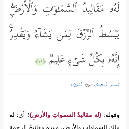
لَهُۥ مَقَالِیدُ ٱلسَّمَـٰوَ ٰ⁠تِ وَٱلۡأَرۡضِۖ
یَبۡسُطُ ٱلرِّزۡقَ لِمَن یَشَاۤءُ وَیَقۡدِرُۚ
إِنَّهُۥ بِكُلِّ شَیۡءٍ عَلِیمࣱ
﴿١٢﴾
تفسير السعدي
سورة
الشورى
وقوله:
{له مقاليدُ السمواتِ والأرضِ}
؛ أي: له
ملك السماواتِ والأرضِ، وبيدِهِ مفاتيحُ الرحمةِ