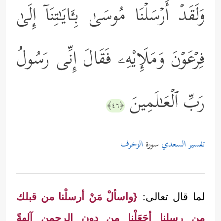
وَلَقَدۡ أَرۡسَلۡنَا مُوسَىٰ بِـَٔایَـٰتِنَاۤ إِلَىٰ
فِرۡعَوۡنَ وَمَلَإِیْهِۦ فَقَالَ إِنِّی رَسُولُ
رَبِّ ٱلۡعَـٰلَمِینَ
﴿٤٦﴾
تفسير السعدي
سورة
الزخرف
لما قال تعالى:
{واسألْ مَنْ أرسلْنا من قبلك
من رسلنا أجَعَلْنا من دونِ الرحمن آلهةً