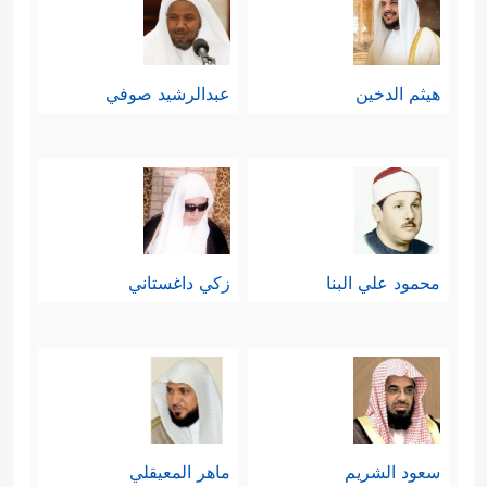
هيثم الدخين
عبدالرشيد صوفي
محمود علي البنا
زكي داغستاني
سعود الشريم
ماهر المعيقلي