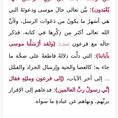
يُعْبَدون}
؛ بيَّن تعالى حالَ موسى ودعوتَهُ التي
هي أشهرُ ما يكونُ من دَعَوات الرسل، ولأنَّ
الله تعالى أكثر من ذِكْرِها في كتابه، فذكر
حالَه مع فرعون
:
{ولقد أرْسَلْنا موسى
[فقال]
بآياتنا}
: التي دلَّت دلالةً قاطعةً على صحَّة ما
جاء به؛ كالعصا والحية وإرسال الجراد والقمَّل
... إلى آخر الآيات،
{إلى فرعون وملئِهِ فقال
إنِّي رسولُ ربِّ العالمين}
: فدعاهم إلى الإقرار
بربِّهم، ونهاهم عن عبادةِ ما سواه.