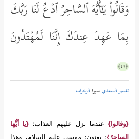
وَقَالُواْ یَـٰۤأَیُّهَ ٱلسَّاحِرُ ٱدۡعُ لَنَا رَبَّكَ
بِمَا عَهِدَ عِندَكَ إِنَّنَا لَمُهۡتَدُونَ
﴿٤٩﴾
تفسير السعدي
سورة
الزخرف
{وقالوا}
عندما نزل عليهم العذاب:
{يا أيُّها
الساحرُ}
: يعنون: موسى عليه السلام، وهذا