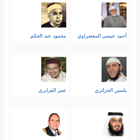
أحمد عيسي المعصراوي
محمود عبد الحكم
ياسين الجزائري
عمر القزابري