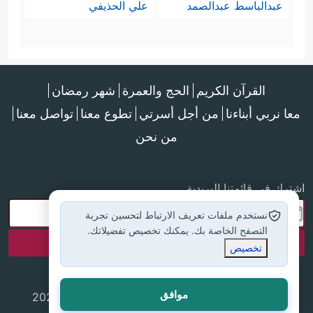
عبدالباسط عبدالصمد
علي الحذيفي
القرآن الكريم
الحج والعمرة
شهر رمضان
معا نربي أبناءنا
من أجل أسرتي
تطوع معنا
تواصل معنا
من نحن
اشترك في قائمتنا البريدية
نستخدم ملفات تعريف الارتباط لتحسين تجربة
التصفح الخاصة بك. يمكنك تخصيص تفضيلاتك.
تخصيص
موافق
جميع الحقوق محفوظة لموقع إسلام أون لاين © 2025