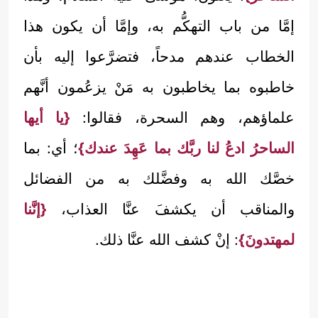
إمَّا من باب التهكُّم به، وإمَّا أن يكون هذا
الخطاب عندهم مدحاً، فتضرَّعوا إليه بأن
خاطبوه بما يخاطبون به مَنْ يزعُمون أنَّهم
علماؤهم، وهم السحرة، فقالوا:
{يا أيها
الساحرُ ادعُ لنا ربَّك بما عَهِدَ عندك}
؛ أي: بما
خصَّك الله به وفضَّلك به من الفضائل
والمناقب أن يكشفَ عنَّا العذاب،
{إنَّنا
لمهتدونَ}
: إنْ كشف الله عنَّا ذلك.