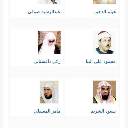
هيثم الدخين
عبدالرشيد صوفي
محمود علي البنا
زكي داغستاني
سعود الشريم
ماهر المعيقلي