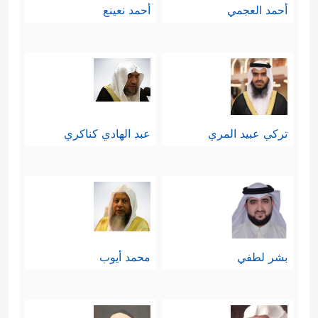
أحمد العجمي
أحمد نعينع
تركي عبيد المري
عبد الهادي كناكري
بشر لطفي
محمد أيوب