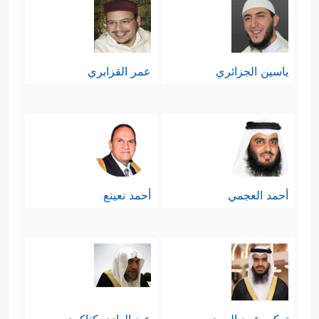
ياسين الجزائري
عمر القزابري
أحمد العجمي
أحمد نعينع