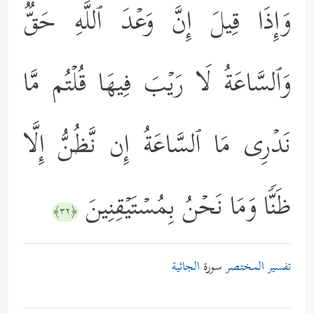
وَإِذَا قِیلَ إِنَّ وَعۡدَ ٱللَّهِ حَقࣱّ
وَٱلسَّاعَةُ لَا رَیۡبَ فِیهَا قُلۡتُم مَّا
نَدۡرِی مَا ٱلسَّاعَةُ إِن نَّظُنُّ إِلَّا
ظَنࣰّا وَمَا نَحۡنُ بِمُسۡتَیۡقِنِینَ
﴿٣٢﴾
تفسير المختصر
سورة
الجاثية