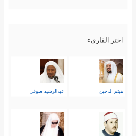
اختر القاريء
هيثم الدخين
عبدالرشيد صوفي