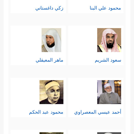
محمود علي البنا
زكي داغستاني
سعود الشريم
ماهر المعيقلي
أحمد عيسي المعصراوي
محمود عبد الحكم