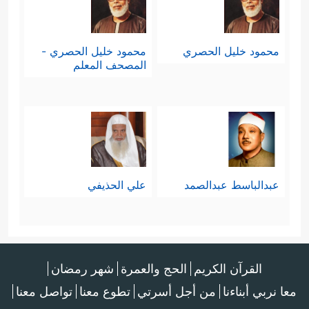
محمود خليل الحصري
محمود خليل الحصري -
المصحف المعلم
عبدالباسط عبدالصمد
علي الحذيفي
القرآن الكريم
الحج والعمرة
شهر رمضان
معا نربي أبناءنا
من أجل أسرتي
تطوع معنا
تواصل معنا