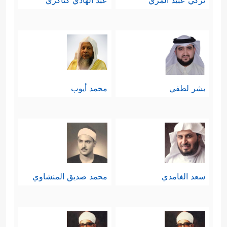
تركي عبيد المري
عبد الهادي كناكري
بشر لطفي
محمد أيوب
سعد الغامدي
محمد صديق المنشاوي