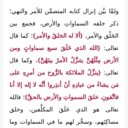
ولمَّا بيَّن إنزال كتابه المتضمِّن للأمر والنهي؛
ذكر خلقه السماواتِ والأرض، فجمع بين
الخَلْق والأمر،
{ألا له الخلقُ والأمر}
؛ كما قال
تعالى:
{الله الذي خَلَقَ سبع سماواتٍ ومن
الأرض مِثْلَهُنَّ يتنزَّلُ الأمرُ بينَهُنَّ}
، وكما قال
تعالى:
{ينزِّلُ الملائكة بالرُّوح من أمرِهِ على
مَن يشاءُ من عبادِهِ أنْ أنذِروا أنَّه لا إله إلا أنا
فاتَّقونِ. خلقَ السمواتِ والأرض بالحقِّ}
؛ فالله
تعالى هو الذي خَلَقَ المكلَّفين، وخلق
مساكِنَهم، وسخَّر لهم ما في السماوات وما