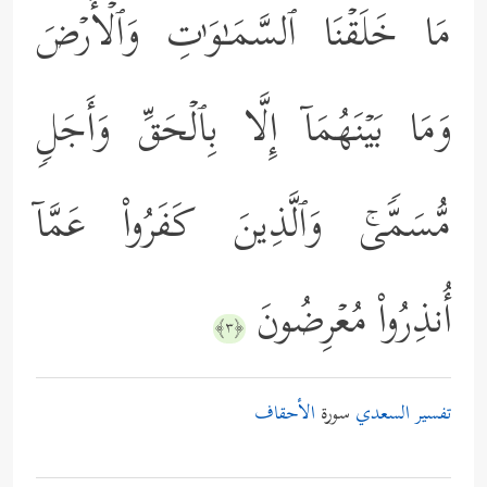
مَا خَلَقۡنَا ٱلسَّمَـٰوَ ٰ⁠تِ وَٱلۡأَرۡضَ
وَمَا بَیۡنَهُمَاۤ إِلَّا بِٱلۡحَقِّ وَأَجَلࣲ
مُّسَمࣰّىۚ وَٱلَّذِینَ كَفَرُواْ عَمَّاۤ
أُنذِرُواْ مُعۡرِضُونَ
﴿٣﴾
تفسير السعدي
سورة
الأحقاف