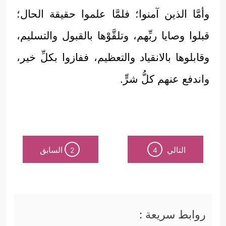
وأمَّا الذين آمنوا؛ فلمَّا علموا حقيقة الحال؛
قبلوا وصايا ربِّهم، وتلقَّوْها بالقبول والتسليم،
وقابلوها بالانقياد والتعظيم، ففازوا بكلِّ خير،
واندفع عنهم كلُّ شرٍّ.
التالي
السابق
2
4
روابط سريعة :