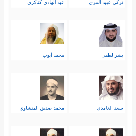
تركي عبيد المري
عبد الهادي كناكري
بشر لطفي
محمد أيوب
سعد الغامدي
محمد صديق المنشاوي