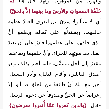
والهرب من المرهوب، ولهذا قال هنا:
{ما
خَلَقْنا السمواتِ والأرضَ وما بينهما إلاَّ بالحقِّ}
؛
أي: لا عبثاً ولا سدىً، بل ليعرف العبادُ عظمة
خالقهما، ويستدلُّوا على كماله، ويعلموا أنَّ
الذي خلقهما على عظمهما قادرٌ على أن يعيدَ
العباد بعد موتِهِم للجزاء، وأنَّ خلقهما وبقاءهما
مقدرٌ إلى أجل مسمًّى. فلما أخبر بذلك، وهو
أصدق القائلين، وأقام الدليل، وأنار السبيل؛
أخبر مع ذلك أنَّ طائفةً من الخلق قد أبوا إلا
إعراضاً عن الحقِّ وصدوفاً عن دعوة الرسل،
فقال:
{والذين كفروا عمَّا أُنذروا معرضون}
.