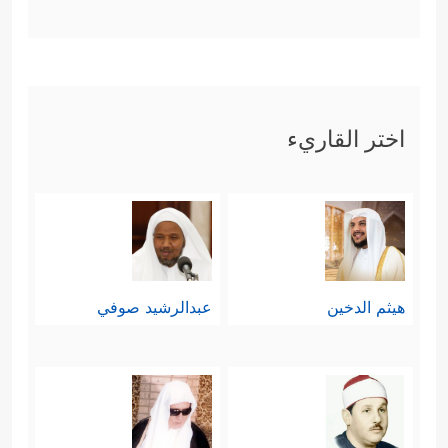
اختر القاريء
هيثم الدخين
عبدالرشيد صوفي