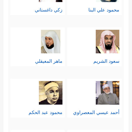
محمود علي البنا
زكي داغستاني
سعود الشريم
ماهر المعيقلي
أحمد عيسي المعصراوي
محمود عبد الحكم