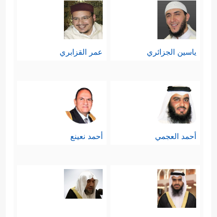
ياسين الجزائري
عمر القزابري
أحمد العجمي
أحمد نعينع