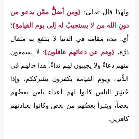
ولهذا قال تعالى:
{ومن أضلُّ ممَّن يدعو من
دونِ الله من لا يستجيبُ له إلى يوم القيامةِ}
؛
أي: مدة مقامه في الدنيا لا ينتفع به مثقال
ذرَّة،
{وهم عن دعائهم غافلون}
: لا يسمعون
منهم دعاءً ولا يجيبون لهم نداءً. هذا حالهم في
الدُّنيا، ويوم القيامة يكفرون بشرككم، وإذا
حُشِرَ الناس كانوا لهم أعداء يلعن بعضُهم
بعضاً، ويتبرأ بعضُهم من بعض وكانوا بعبادتهم
كافرين.