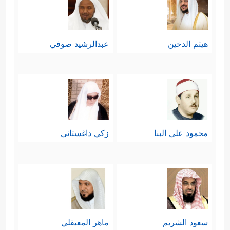
هيثم الدخين
عبدالرشيد صوفي
محمود علي البنا
زكي داغستاني
سعود الشريم
ماهر المعيقلي