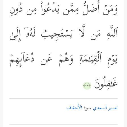
وَمَنۡ أَضَلُّ مِمَّن یَدۡعُواْ مِن دُونِ
ٱللَّهِ مَن لَّا یَسۡتَجِیبُ لَهُۥۤ إِلَىٰ
یَوۡمِ ٱلۡقِیَـٰمَةِ وَهُمۡ عَن دُعَاۤىِٕهِمۡ
غَـٰفِلُونَ
﴿٥﴾
تفسير السعدي
سورة
الأحقاف