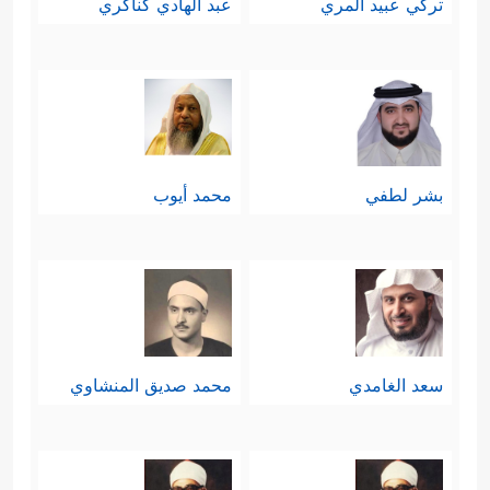
تركي عبيد المري
عبد الهادي كناكري
بشر لطفي
محمد أيوب
سعد الغامدي
محمد صديق المنشاوي