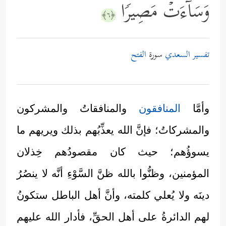
وَسَاۤءَتۡ مَصِیرࣰا
﴿٦﴾
تفسير السعدي
سورة
الفتح
وأمَّا
المنافقون
والمنافقاتُ والمشركون
والمشركاتُ؛ فإنَّ الله يعذِّبُهم بذلك ويريهم ما
يسوؤُهم؛ حيث كان مقصودُهم خِذلان
المؤمنين، وظنُّوا بالله ظنَّ السَّوْءِ أنَّه لا ينصُرُ
دينَه ولا يُعلي كلمته، وأنَّ أهل الباطل ستكونُ
لهم الدائرةُ على أهل الحقِّ، فأدار الله عليهم