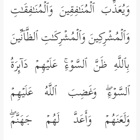
وَیُعَذِّبَ ٱلۡمُنَـٰفِقِینَ وَٱلۡمُنَـٰفِقَـٰتِ
وَٱلۡمُشۡرِكِینَ وَٱلۡمُشۡرِكَـٰتِ ٱلظَّاۤنِّینَ
بِٱللَّهِ ظَنَّ ٱلسَّوۡءِۚ عَلَیۡهِمۡ دَاۤىِٕرَةُ
ٱلسَّوۡءِۖ وَغَضِبَ ٱللَّهُ عَلَیۡهِمۡ
وَلَعَنَهُمۡ وَأَعَدَّ لَهُمۡ جَهَنَّمَۖ