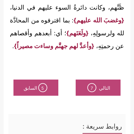
ظَنَّهم، وكانت دائرةُ السوء عليهم في الدنيا،
{وغضبَ الله عليهم}
: بما اقترفوه من المحادَّة
لله ولرسولِهِ،
{ولَعَنَهم}
؛ أي: أبعدهم وأقصاهم
عن رحمتِهِ،
{وأعدَّ لهم جهنَّم وساءت مصيراً}
.
التالي
السابق
5
7
روابط سريعة :