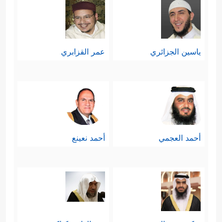
ياسين الجزائري
عمر القزابري
أحمد العجمي
أحمد نعينع