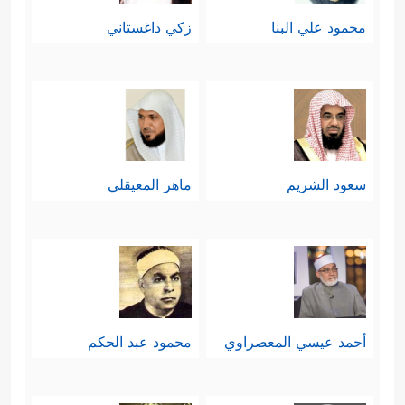
محمود علي البنا
زكي داغستاني
سعود الشريم
ماهر المعيقلي
أحمد عيسي المعصراوي
محمود عبد الحكم