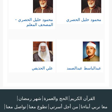
محمود خليل الحصري
محمود خليل الحصري -
المصحف المعلم
عبدالباسط عبدالصمد
علي الحذيفي
القرآن الكريم
الحج والعمرة
شهر رمضان
معا نربي أبناءنا
من أجل أسرتي
تطوع معنا
تواصل معنا