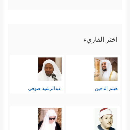
اختر القاريء
هيثم الدخين
عبدالرشيد صوفي