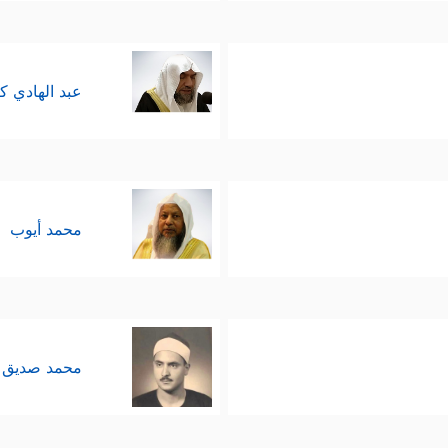
عبد الهادي ك
محمد أيوب
محمد صديق 