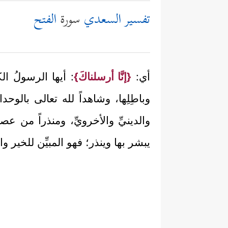
تفسير السعدي
سورة
الفتح
أي:
{إنَّا أرسلناكَ}
: أيها الرسولُ ال
وباطِلِها، وشاهداً لله تعالى بالوحدا
والدينيِّ والأخرويِّ، ومنذراً من عص
يبشر بها وينذر؛ فهو المبيِّن للخير و