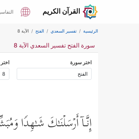
القرآن الكريم
التفاسي
الرئيسية
تفسير السعدي
الفتح
الآية 8
سورة الفتح تفسير السعدي الآية 8
اختر سورة
اختر 
إِنَّـاۤ أَرۡسَلۡنَـٰكَ شَـٰهِدࣰا وَمُبَش