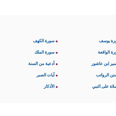
رة يوسف
سورة الكهف
ة الواقعة
سورة الملك
ير ابن عاشور
أدعية من السنة
نن الرواتب
آيات الصبر
لاة على النبي
الأذكار