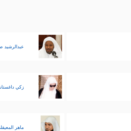
عبدالرشيد 
زكي داغستان
ماهر المعيقل