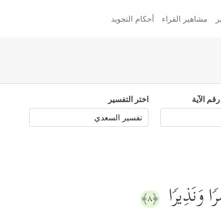
ر
مشاهير القراء
أحكام التجويد
رقم الآية
اختر التفسير
ِّرࣰا وَنَذِیرࣰا
﴿٨﴾