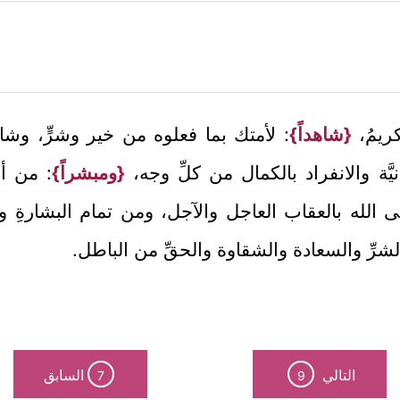
كريمُ،
{شاهداً}
: لأمتك بما فعلوه من خير وشرٍّ، وشاه
نيَّة والانفراد بالكمال من كلِّ وجه،
{ومبشراً}
: من أط
ى الله بالعقاب العاجل والآجل، ومن تمام البشارةِ وال
الشرِّ والسعادة والشقاوة والحقِّ من الباطل.
التالي
السابق
7
9