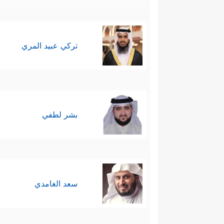
تركي عبيد المري
بشر لطفي
سعد الغامدي