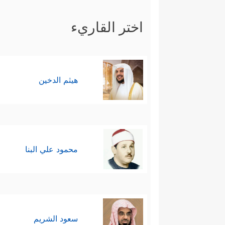
اختر القاريء
هيثم الدخين
محمود علي البنا
سعود الشريم