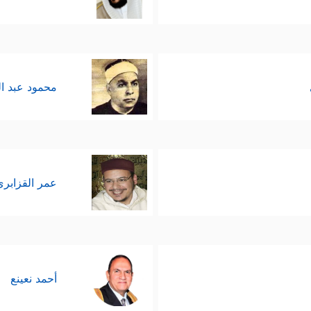
محمود عبد ا
عمر القزابري
أحمد نعينع