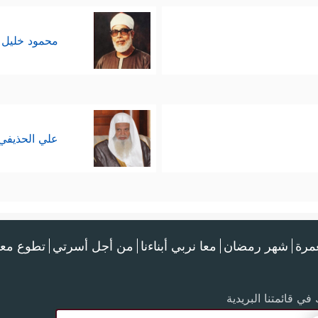
محمود خليل 
علي الحذيفي
عمرة
شهر رمضان
معا نربي أبناءنا
من أجل أسرتي
تطوع معن
في قائمتنا البريدية