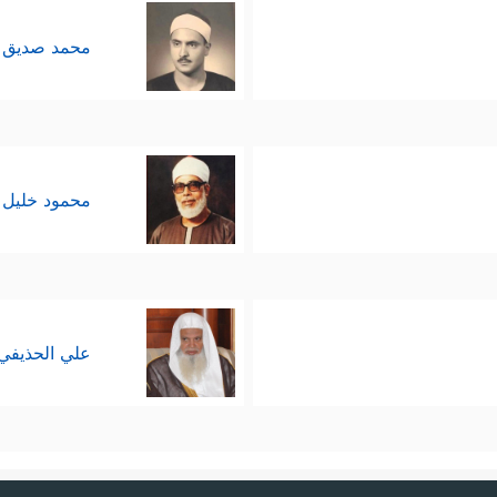
محمد صديق 
﴿وَجَـٰهَدُواْ بِأَمۡوَ ٰ
له بالمال والنفس عن عقيدةٍ وصدقٍ
لا يُؤخَذ بالأهواء ولا الآراء المجرَّدة، وإنّما يُؤخَ
محمود خليل 
﴿قُلۡ أَتُعَلِّمُو
ى الواقع، وإدراك غاياته وقواعده ومقاصده
وصدق التوجُّه باعتقاد حاجةِ الإنسان إلى التديُّن، لمع
علي الحذيفي
ا تَمُنُّواْ عَلَیَّ إِسۡلَـٰمَكُمۖ﴾
فإذا كانت منَّة الإنسان على الإ
لۡأَذَىٰ﴾
. فكيف بالإنسان الذي يمُنُّ بإسلامه على
[
البقرة
: 264]