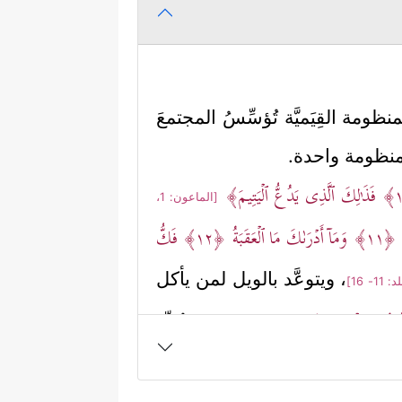
نظومة القِيَميَّة تُؤسِّسُ المجتمعَ
ا منظومة واحدة.
فَذَ ٰ⁠لِكَ ٱلَّذِی یَدُعُّ ٱلۡیَتِیمَ﴾
[الماعون: 1،
َ
﴿١١﴾
وَمَاۤ أَدۡرَىٰكَ مَا ٱلۡعَقَبَةُ
﴿١٢﴾
فَكُّ
، ويتوعَّد بالويل لمن يأكل
 11- 16]
َنُوهُمۡ یُخۡسِرُونَ﴾
، ويُندِّد
[المطففين: 1- 3]
﴿عَبَسَ وَتَوَلَّىٰۤ
﴿١﴾
أَن جَاۤءَهُ
المُعاقِين