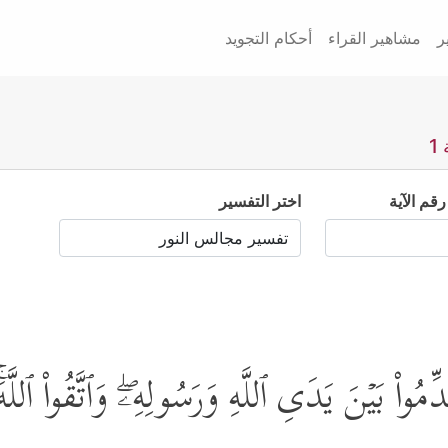
ر
مشاهير القراء
أحكام التجويد
1
رقم الآية
اختر التفسير
قَدِّمُواْ بَیۡنَ یَدَیِ ٱللَّهِ وَرَسُولِهِۦۖ وَٱتَّقُواْ ٱللّ