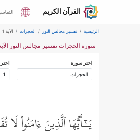
القرآن الكريم
التفاسي
الرئيسية
تفسير مجالس النور
الحجرات
الآية 1
سورة الحجرات تفسير مجالس النور الآية 
اختر سورة
اختر 
یَــٰۤـأَیُّهَا ٱلَّذِینَ ءَامَنُواْ لَا تُ