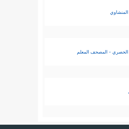
المنشاوي
⁠لِهِمۡ وَأَنفُسِهِمۡ فِی سَبِیلِ ٱللَّهِۚ أُوْلَــٰۤىِٕكَ هُمُ
ذ من الوحي، وأمّا الاجتهاد فإنّما
الحصري - المصحف المعلم
نَ ٱللَّهَ بِدِینِكُمۡ وَٱللَّهُ یَعۡلَمُ مَا فِی ٱلسَّمَـٰوَ ٰ⁠تِ
رفة طريق نجاته وسعادته في الدنيا
﴿یَــٰۤـأَیُّهَا
نسان مفسدة للصدقة والبر
 الله؟