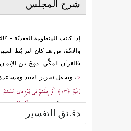
شرح المجلس
إذا كانت المنظومة العقديَّة - كالتوح
والأمَّةَ، مِن هنا كان الترابُط ا
فالقرآن المكِّي يدمِجُ بين الإيما
، ويجعل تحرير العبيد ومساعدة 
2]
رَقَبَةٍ
﴿١٣﴾
أَوۡ إِطۡعَـٰمࣱ فِی یَوۡمࣲ ذِی مَسۡغَبَةࣲ
٤﴾
﴿وَیۡلࣱ لِّلۡمُطَفِّفِینَ
﴿١﴾
حقوق الآخرين
دقائق التفسير
﴿وَإِذَا ٱلۡمَوۡءُۥدَةُ سُىِٕل
باضطهاد الأُنثَى