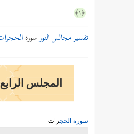
﴿١﴾
تفسير مجالس النور
سورة
الحجرات
المجلس الرابع و
سورة الحج
رات