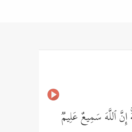
َهَۚ إِنَّ ٱللَّهَ سَمِیعٌ عَلِیمࣱ