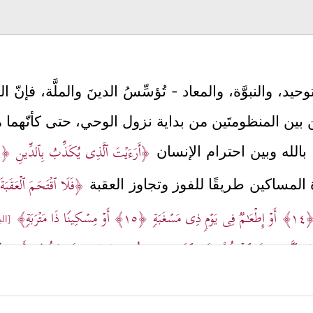
يد، والنبوَّة، والمعاد - تُؤسِّسُ الدينَ والملَّة، فإنّ الم
لمتِين بين المنظومتَين من بداية نزول الوحي، حتى كأنّهم
﴿أَرَءَیۡتَ ٱلَّذِی یُكَذِّبُ بِٱلدِّینِ
﴿١﴾
ن بالله وبين احترام الإنسان
﴿فَلَا ٱقۡتَحَمَ ٱلۡعَقَبَة
المساكين طريقًا للفوز وتجاوز العقبة
﴿١
أَوۡ إِطۡعَـٰمࣱ فِی یَوۡمࣲ ذِی مَسۡغَبَةࣲ
﴿١٥﴾
أَوۡ مِسۡكِینࣰا ذَا مَتۡرَبَةࣲ﴾
[البلد:
ٱلَّذِینَ إِذَا ٱكۡتَالُواْ عَلَى ٱلنَّاسِ یَسۡتَوۡفُونَ
﴿٢﴾
وَإِذَا كَالُوهُمۡ أَو وَّز
َتۡ
﴿٨﴾
بِأَیِّ ذَنۢبࣲ قُتِلَتۡ﴾
، ويُنبِّه إلى مُراعاة 
[التكوير: 8، 9]