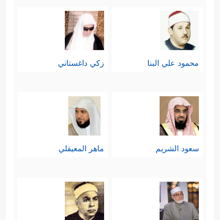
محمود علي البنا
زكي داغستاني
سعود الشريم
ماهر المعيقلي