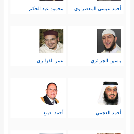
أحمد عيسي المعصراوي
محمود عبد الحكم
ياسين الجزائري
عمر القزابري
أحمد العجمي
أحمد نعينع