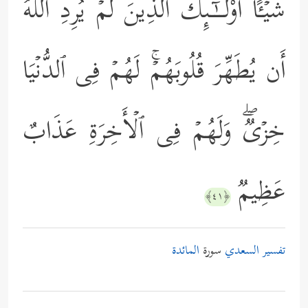
شَیۡـًٔاۚ أُوْلَــٰۤـىِٕكَ ٱلَّذِینَ لَمۡ یُرِدِ ٱللَّهُ
أَن یُطَهِّرَ قُلُوبَهُمۡۚ لَهُمۡ فِی ٱلدُّنۡیَا
خِزۡیࣱۖ وَلَهُمۡ فِی ٱلۡأَخِرَةِ عَذَابٌ
عَظِیمࣱ
﴿٤١﴾
تفسير السعدي
سورة
المائدة