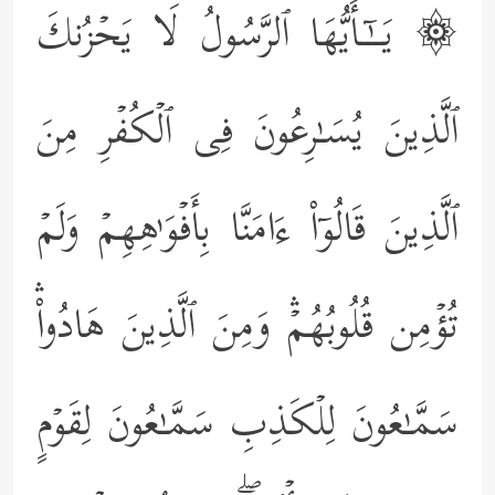
۞ یَــٰۤـأَیُّهَا ٱلرَّسُولُ لَا یَحۡزُنكَ
ٱلَّذِینَ یُسَـٰرِعُونَ فِی ٱلۡكُفۡرِ مِنَ
ٱلَّذِینَ قَالُوۤاْ ءَامَنَّا بِأَفۡوَ ٰ⁠هِهِمۡ وَلَمۡ
تُؤۡمِن قُلُوبُهُمۡۛ وَمِنَ ٱلَّذِینَ هَادُواْۛ
سَمَّـٰعُونَ لِلۡكَذِبِ سَمَّـٰعُونَ لِقَوۡمٍ