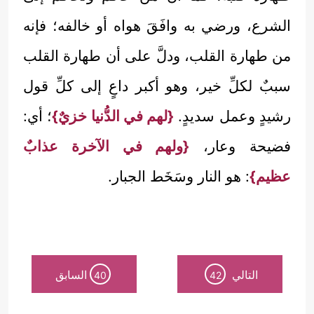
الشرع، ورضي به وافَقَ هواه أو خالفه؛ فإنه
من طهارة القلب، ودلَّ على أن طهارة القلب
سببٌ لكلِّ خير، وهو أكبر داعٍ إلى كلِّ قول
رشيدٍ وعمل سديدٍ.
{لهم في الدُّنيا خزيٌ}
؛ أي:
فضيحة وعار،
{ولهم في الآخرة عذابٌ
عظيم}
: هو النار وسَخَط الجبار.
التالي
السابق
40
42