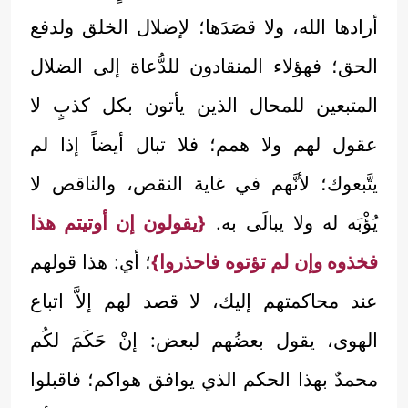
أرادها الله، ولا قصَدَها؛ لإضلال الخلق ولدفع
الحق؛ فهؤلاء المنقادون للدُّعاة إلى الضلال
المتبعين للمحال الذين يأتون بكل كذبٍ لا
عقول لهم ولا همم؛ فلا تبال أيضاً إذا لم
يتَّبعوك؛ لأنَّهم في غاية النقص، والناقص لا
يُؤْبَه له ولا يبالَى به.
{يقولون إن أوتيتم هذا
فخذوه وإن لم تؤتوه فاحذروا}
؛ أي: هذا قولهم
عند محاكمتهم إليك، لا قصد لهم إلاَّ اتباع
الهوى، يقول بعضُهم لبعض: إنْ حَكَمَ لكُم
محمدٌ بهذا الحكم الذي يوافق هواكم؛ فاقبلوا