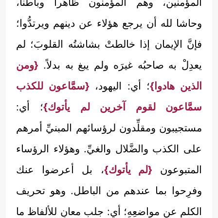
المؤمنين، وهم المؤمنون ظاهراً وباطناً،
وحاشا لله أن يرجع هؤلاء عن دينهم ويرتدُّوا؛
فإنَّ الإيمان إذا خالطتْ بشاشتُه القلوبَ؛ لم
يعدِلْ به صاحبُه غيرَه ولم يبغ به بدلاً.
{ومن
الذين هادوا}
؛ أي: اليهود،
{سمَّاعون للكذب
سمَّاعون لقوم آخرين لم يأتوك}
؛ أي:
مستجيبون ومقلِّدون لرؤسائهم المبنيِّ أمرهم
على الكذب والضَّلال والغيِّ. وهؤلاء الرؤساء
المتبوعون
{لم يأتوك}
، بل أعرضوا عنك
وفرِحوا بما عندهم من الباطل. وهو تحريف
الكلم عن مواضعِهِ؛ أي: جلب معانٍ للألفاظ ما