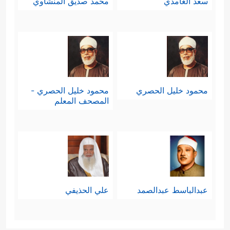
سعد الغامدي
محمد صديق المنشاوي
محمود خليل الحصري
محمود خليل الحصري -
المصحف المعلم
عبدالباسط عبدالصمد
علي الحذيفي