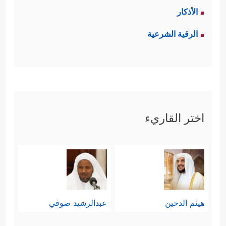
الأذكار
الرقية الشرعية
اختر القاريء
هيثم الدخين
عبدالرشيد صوفي