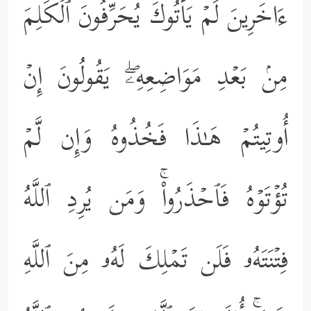
ءَاخَرِینَ لَمۡ یَأۡتُوكَۖ یُحَرِّفُونَ ٱلۡكَلِمَ
مِنۢ بَعۡدِ مَوَاضِعِهِۦۖ یَقُولُونَ إِنۡ
أُوتِیتُمۡ هَـٰذَا فَخُذُوهُ وَإِن لَّمۡ
تُؤۡتَوۡهُ فَٱحۡذَرُواْۚ وَمَن یُرِدِ ٱللَّهُ
فِتۡنَتَهُۥ فَلَن تَمۡلِكَ لَهُۥ مِنَ ٱللَّهِ