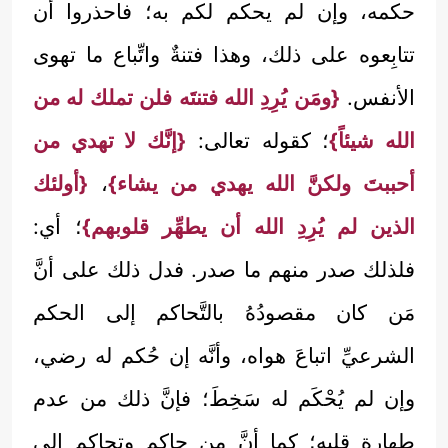
حكمه، وإن لم يحكم لكم به؛ فاحذروا أن
تتابِعوه على ذلك، وهذا فتنةٌ واتِّباع ما تهوى
الأنفس.
{ومَن يُرِدِ الله فتنتَه فلن تملك له من
الله شيئاً}
؛ كقوله تعالى:
{إنَّك لا تهدي من
أحببتَ ولكنَّ الله يهدي من يشاء}
،
{أولئك
الذين لم يُرِدِ الله أن يطهِّر قلوبهم}
؛ أي:
فلذلك صدر منهم ما صدر. فدل ذلك على أنَّ
مَن كان مقصودُهُ بالتَّحاكم إلى الحكم
الشرعيِّ اتباعَ هواه، وأنَّه إن حُكم له رضي،
وإن لم يُحْكَم له سَخِطَ؛ فإنَّ ذلك من عدم
طهارة قلبه؛ كما أنَّ من حاكم وتحاكم إلى