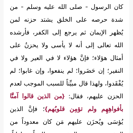
كان الرسول - صلى الله عليه وسلم - من
شدة حرصه على الخلق يشتد حزنه لمن
يُظهر الإيمان ثم يرجع إلى الكفر، فأرشده
الله تعالى إلى أنه لا يأسى ولا يحزنُ على
أمثال هؤلاء؛ فإنَّ هؤلاء لا في العير ولا في
النفير؛ إن حَضَروا؛ لم ينفعوا، وإن غابوا؛ لم
يُفْقَدوا، ولهذا قال مبيِّناً للسبب الموجب لعدم
الحزن عليهم، فقال:
{من الذين قالوا آمنَّا
بأفواهِهِم ولم تؤمِن قلوبُهم}
؛ فإنَّ الذين
يُؤسَى ويُحزَن عليهم مَن كان معدوداً من