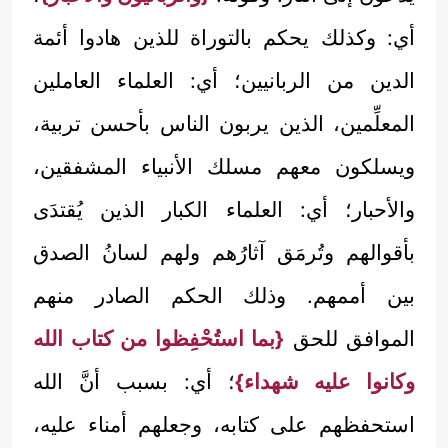
أي: وكذلك يحكم بالتوراة للذين هادوا أئمة
الدين من الربانيين؛ أي: العلماء العاملين
المعلِّمين، الذين يربون الناس بأحسن تربية،
ويسلكون معهم مسلك الأنبياء المشفقين،
والأحبار؛ أي: العلماء الكبار الذين يُقتدَى
بأقوالهم وتُرمَق آثارُهم ولهم لسانُ الصدق
بين أممهم. وذلك الحكم الصادر منهم
الموافق للحق
{بما استُحْفِظوا من كتاب الله
وكانوا عليه شهداء}
؛ أي: بسبب أنَّ الله
استحفظهم على كتابه، وجعلهم أمناء عليه،