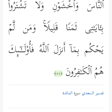
ٱلنَّاسَ وَٱخۡشَوۡنِ وَلَا تَشۡتَرُواْ
بِـَٔایَـٰتِی ثَمَنࣰا قَلِیلࣰاۚ وَمَن لَّمۡ
یَحۡكُم بِمَاۤ أَنزَلَ ٱللَّهُ فَأُوْلَــٰۤـىِٕكَ
هُمُ ٱلۡكَـٰفِرُونَ
﴿٤٤﴾
تفسير السعدي
سورة
المائدة