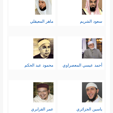
سعود الشريم
ماهر المعيقلي
أحمد عيسي المعصراوي
محمود عبد الحكم
ياسين الجزائري
عمر القزابري