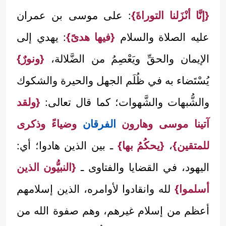
{إنَّا أنْزَلنا التوراةَ}
: على موسى بن عمران
عليه الصلاة والسلام
{فيها هدىً}
: يهدي إلى
الإيمان والحقِّ ويَعْصِمُ من الضَّلالة،
{ونورٌ}
يُسْتَضاء به في ظُلَم الجهل والحيرة والشكوك
والشُّبهات والشَّهوات؛ كما قال تعالى:
{ولقد
آتينا موسى وهارون
الفرقان
وضياءً وذكرى
للمتقين}
،
{يحكُمُ بها}
ـ بين الذين هادوا؛ أي:
اليهود، في القضايا والفتاوى ـ
{النبيُّون الذين
أسلموا}
لله وانقادوا لأوامره، الذين إسلامهم
أعظم من إسلام غيرهم، وهم صفوة الله من