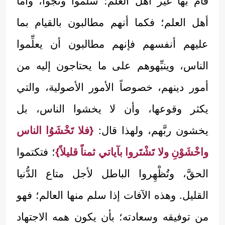
قام بها غير أهل العلم؛ سلموا ونجوا، وأما
أهل العلم؛ فكما أنهم مطالبون بالقيام بما
عليهم أنفسهم فإنهم مطالبون أن يعلِّموا
الناس، وينبِّهوهم على ما يحتاجون إليه من
أمور دينهم، خصوصاً الأمور الأصولية، والتي
يكثر وقوعها، وأن لا يخشوا الناس، بل
يخشون ربَّهم، ولهذا قال:
{فلا تَخْشَوُا الناس
واخْشَوْنِ ولا تَشْتَروا بآياتي ثمناً قليلاً}
؛ فتكتموا
الحقَّ، وتُظْهِروا الباطل لأجل متاع الدُّنيا
القليل. وهذه الآفات إذا سلم منها العالم؛ فهو
من توفيقه وسعادته؛ بأن يكون همه الاجتهاد