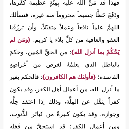
فهذا قد مَنَّ الله عليه بِمِنَّةٍ عظيمة كَفَرها،
ودَفَعَ حَظًّا جسيماً محروماً منه غيره، فنسألك
اللهمَّ علماً نافعاً وعملاً متقبّلاً، وأن ترزُقَنا
العفو والعافية من كلِّ بلاء يا كريم.
{ومَن لم
يَحْكُمْ بما أنزل الله}
: من الحقِّ المُبين، وحكمَ
بالباطل الذي يعلمُهُ لغرض من أغراضِهِ
الفاسدة؛
{فأولئك هم الكافرون}
: فالحكم بغير
ما أنزل الله، من أعمال أهل الكفر، وقد يكون
كفراً ينقُل عن المِلَّة، وذلك إذا اعتقد حِلَّه
وجوازه، وقد يكون كبيرةً من كبائر الذُّنوب،
ومن أعمال الكفر؛ قد استحقَّ من فَعَلَه