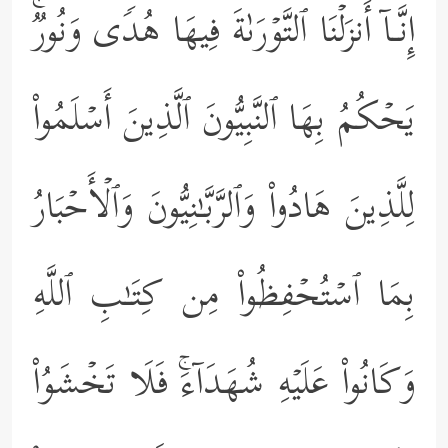
إِنَّـاۤ أَنزَلۡنَا ٱلتَّوۡرَىٰةَ فِیهَا هُدࣰى وَنُورࣱۚ
یَحۡكُمُ بِهَا ٱلنَّبِیُّونَ ٱلَّذِینَ أَسۡلَمُواْ
لِلَّذِینَ هَادُواْ وَٱلرَّبَّـٰنِیُّونَ وَٱلۡأَحۡبَارُ
بِمَا ٱسۡتُحۡفِظُواْ مِن كِتَـٰبِ ٱللَّهِ
وَكَانُواْ عَلَیۡهِ شُهَدَاۤءَۚ فَلَا تَخۡشَوُاْ