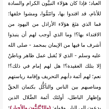
العباد؛ فإذا كان هؤلاء النبيُّون الكرام والسادة
للأنام، قد اقتدوا بها، وائتَمُّوا، ومشوا خلفها؛
فما الذي مَنَعَ هؤلاء الأراذل من اليهود من
الاقتداء بها؟! وما الذي أوجب لهم أن ينبذوا
أشرف ما فيها من الإيمان بمحمد - صلى الله
عليه وسلم - الذي لا يُقبل عمل ظاهر وباطنٌ
إلا بتلك العقيدة؟! هل لهم إمام في ذلك؟!
نعم؛ لهم أئمة دأبهم التحريف وإقامة رياستهم
ومناصبهم بين الناس والتأكُّل بكتمان الحقِّ
وإظهار الباطل، أولئك أئمة الضَّلال الذين
يدعون إلى النار. وقوله:
{والرَّبَّانيُّون والأحبار}
؛