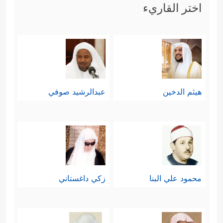
اختر القاريء
هيثم الدخين
عبدالرشيد صوفي
محمود علي البنا
زكي داغستاني