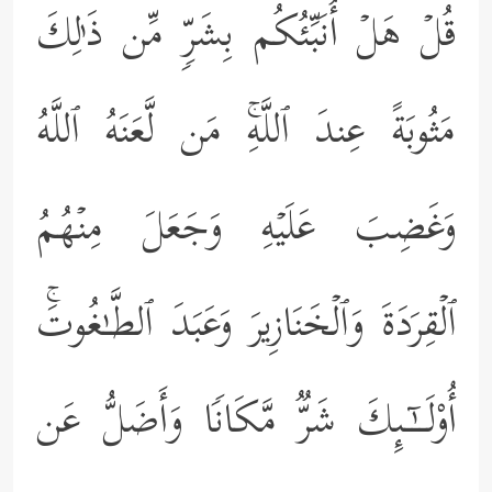
قُلۡ هَلۡ أُنَبِّئُكُم بِشَرࣲّ مِّن ذَ ٰ⁠لِكَ
مَثُوبَةً عِندَ ٱللَّهِۚ مَن لَّعَنَهُ ٱللَّهُ
وَغَضِبَ عَلَیۡهِ وَجَعَلَ مِنۡهُمُ
ٱلۡقِرَدَةَ وَٱلۡخَنَازِیرَ وَعَبَدَ ٱلطَّـٰغُوتَۚ
أُوْلَــٰۤـىِٕكَ شَرࣱّ مَّكَانࣰا وَأَضَلُّ عَن