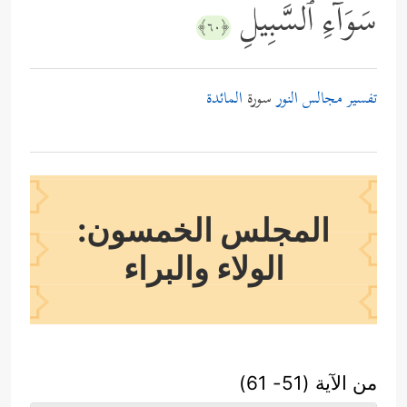
سَوَاۤءِ ٱلسَّبِیلِ
﴿٦٠﴾
تفسير مجالس النور
سورة
المائدة
المجلس الخمسون:
الولاء والبراء
من الآية (51- 61)