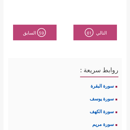
الانتماء والالتقاء.
وقد فصّلت هذه الآيات الخطوط
التالي
السابق
59
61
العريضة لعقيدة الولاء والبراء هذه، وكما
يأتي:
أولًا: النهي عن موالاة اليهود والنصارى
روابط سريعة :
﴿۞ یَــٰۤـأَیُّهَا ٱلَّذِینَ ءَامَنُواْ لَا تَـتَّـخِذُواْ ٱلۡیَهُودَ وَٱلنَّصَـٰرَىٰۤ
سورة البقرة
أَوۡلِیَاۤءَۘ﴾
والنص على اليهود والنصارى
سورة يوسف
لمكان الالتباس في المشتركات الدينيَّة؛
سورة الكهف
كالإيمان بالله والوحي والنبوة من حيث
سورة مريم
المبدأ، أما المشركون فقد كانت