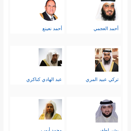
الحصر يقتضي بطلان الولاءات القائمة
على أساس الأرض، والنسب، والانتماء
أحمد العجمي
أحمد نعينع
الحزبي، والاجتهاد المذهبي، ونحو ذلك
من الولاءات المُجزَّأة.
سابعًا: إن الولاء الحقَّ هو طريق العزَّة
تركي عبيد المري
عبد الهادي كناكري
﴿وَمَن یَتَوَلَّ ٱللَّهَ وَرَسُولَهُۥ وَٱلَّذِینَ ءَامَنُواْ
والنصرة
فَإِنَّ حِزۡبَ ٱللَّهِ هُمُ ٱلۡغَـٰلِبُونَ﴾
وذاك لتحقق
القوَّة الدافعة بالإيمان، وتحقق الوحدة
بموالاة المؤمنين بعضهم بعضًا.
بشر لطفي
محمد أيوب