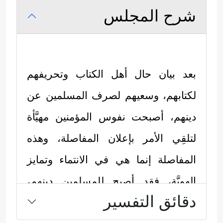
شرح المجلس
بعد بيان حال أهل الكتاب وتحريفهم
لكتابهم، وسعيهم لصرف المسلمين عن
دينهم، أصبحت نفوس المؤمنين مهيَّأة
لتلقِي الأمر بإعلان المفاصلة، وهذه
المفاصلة إنما هي في الانتماء وتمايز
الهويَّة، فقد أصبح للمسلمين دينهم،
دقائق التفسير
وللآخرين أديانهم، وهذا الدين هو محور