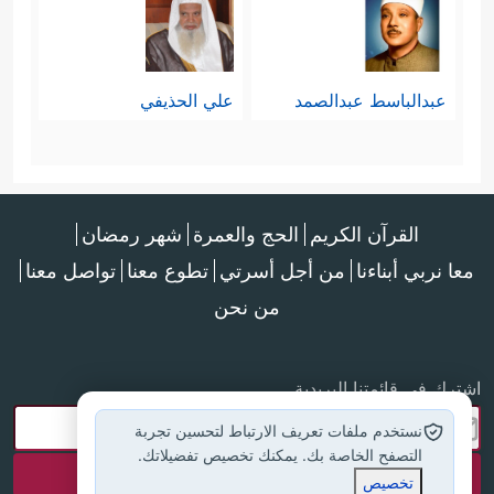
تاسعًا: إن البراءة تتأكَّد فيمن ناصَبَ
﴿یَــٰۤـأَیُّهَا ٱلَّذِینَ ءَامَنُواْ لَا تَـتَّـخِذُواْ
الإسلام العداء
عبدالباسط عبدالصمد
علي الحذيفي
ٱلَّذِینَ ٱتَّخَذُواْ دِینَكُمۡ هُزُوࣰا وَلَعِبࣰا مِّنَ ٱلَّذِینَ أُوتُواْ
ٱلۡكِتَـٰبَ مِن قَبۡلِكُمۡ وَٱلۡكُفَّارَ أَوۡلِیَاۤءَۚ﴾
﴿وَإِذَا نَادَیۡتُمۡ
،
إِلَى ٱلصَّلَوٰةِ ٱتَّخَذُوهَا هُزُوࣰا وَلَعِبࣰاۚ﴾
.
القرآن الكريم
الحج والعمرة
شهر رمضان
معا نربي أبناءنا
من أجل أسرتي
تطوع معنا
تواصل معنا
من نحن
عاشرًا: إن سبب هذا النصب والمجاهرة
بالعداء إنما هو التكبُّر على الحقِّ، ورفض
اشترك في قائمتنا البريدية
﴿قُلۡ یَــٰۤـأَهۡلَ ٱلۡكِتَـٰبِ هَلۡ تَنقِمُونَ مِنَّاۤ
الانصياع له
نستخدم ملفات تعريف الارتباط لتحسين تجربة
التصفح الخاصة بك. يمكنك تخصيص تفضيلاتك.
إِلَّاۤ أَنۡ ءَامَنَّا بِٱللَّهِ وَمَاۤ أُنزِلَ إِلَیۡنَا وَمَاۤ أُنزِلَ مِن قَبۡلُ﴾
تخصيص