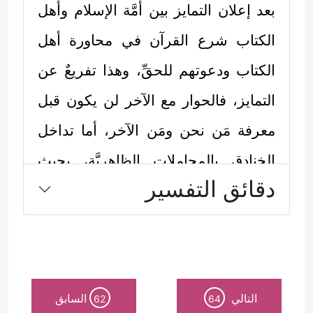
بعد إعلان التمايز بين أمَّة الإسلام وأهل
الكتاب شرع القرآن في محاورة أهل
الكتاب ودعوتهم للحقِّ، وهذا تفريعٌ عن
التمايز، فالحوار مع الآخر لن يكون قبل
معرفة مَن نحن ومَن الآخر، أما تداخل
الخنادق بالمجاملات الظاهريَّة، بحيث
دقائق التفسير
تتغطَّى نقاط الخلاف، فهو طريق
التجهيل، وضياع فرصة التصويب
والتصحيح.
التالي
السابق
62
64
ويمكن استخلاص منهجية القرآن في هذا