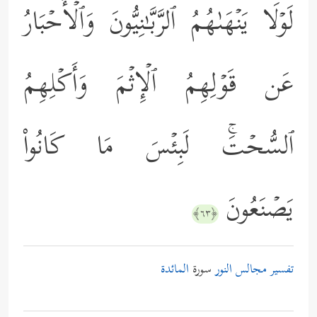
لَوۡلَا یَنۡهَىٰهُمُ ٱلرَّبَّـٰنِیُّونَ وَٱلۡأَحۡبَارُ
عَن قَوۡلِهِمُ ٱلۡإِثۡمَ وَأَكۡلِهِمُ
ٱلسُّحۡتَۚ لَبِئۡسَ مَا كَانُواْ
یَصۡنَعُونَ
﴿٦٣﴾
تفسير مجالس النور
سورة
المائدة