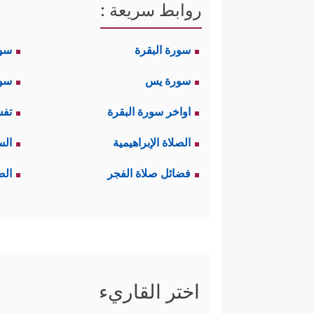
روابط سريعة :
سورة البقرة
سو
سورة يس
سور
اواخر سورة البقرة
تفس
الصلاة الإبراهيمية
الس
فضائل صلاة الفجر
الص
اختر القاريء