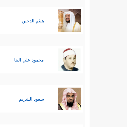
هيثم الدخين
محمود علي البنا
سعود الشريم