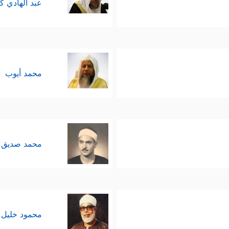
عبد الهادي ك
محمد أيوب
محمد صديق 
محمود خليل 