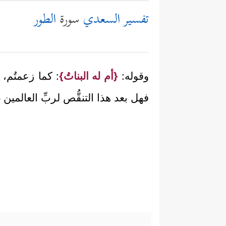
تفسير السعدي
سورة
الطور
وقوله:
{أم له البناتُ}
: كما زعمتُم،
فهل بعد هذا التنقُّص لربِّ العالمين غا