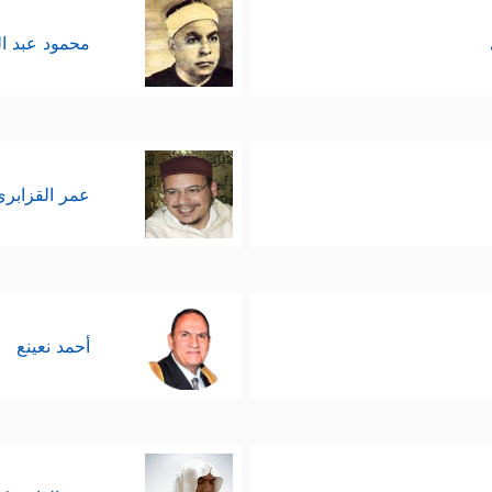
محمود عبد ا
عمر القزابري
أحمد نعينع