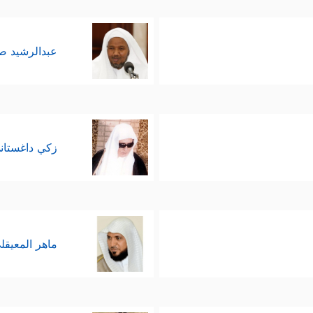
عبدالرشيد 
زكي داغستان
ماهر المعيقل