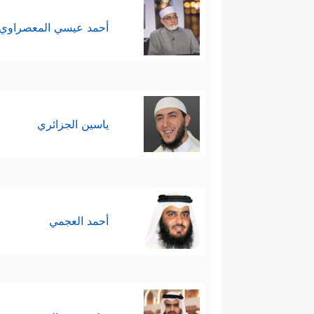
أحمد عيسي المعصراوي
ياسين الجزائري
أحمد العجمي