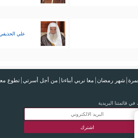
علي الحذيفي
عمرة
شهر رمضان
معا نربي أبناءنا
من أجل أسرتي
تطوع معن
في قائمتنا البريدية