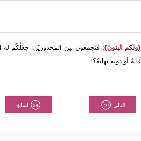
{ولكم البنونَ}
: فتجمعون بين المحذورَيْن: جَعْلُكُم له 
يةٌ أو دونه نهايةٌ؟!
التالي
السابق
38
40