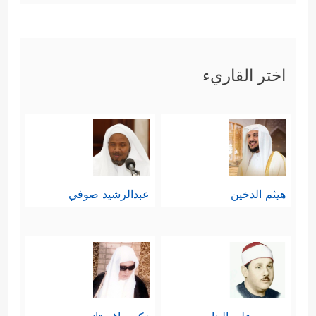
اختر القاريء
هيثم الدخين
عبدالرشيد صوفي