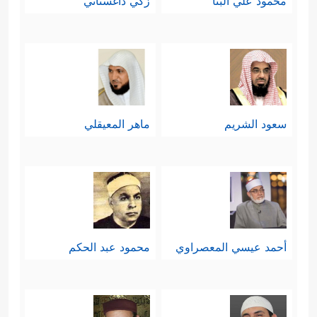
محمود علي البنا
زكي داغستاني
سعود الشريم
ماهر المعيقلي
أحمد عيسي المعصراوي
محمود عبد الحكم