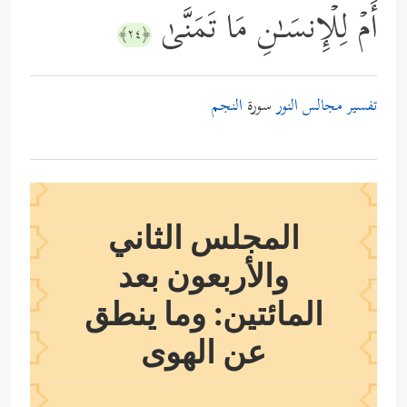
أَمۡ لِلۡإِنسَـٰنِ مَا تَمَنَّىٰ
﴿٢٤﴾
تفسير مجالس النور
سورة
النجم
المجلس الثاني
والأربعون بعد
المائتين: وما ينطق
عن الهوى