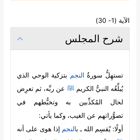
الآية (1- 30)
شرح المجلس
تستهِلُّ سورةُ
النجم
بتزكية الوحي الذي
يُبلِّغُه النبيُّ الكريم
ﷺ
عن ربِّه، ثم تعرِض
لحال المُكذِّبين به وتخبُّطهم في
تصوُّراتهم عن الغيب، وكما يأتي:
أولًا: يُقسِم الله ـ ب
النجم
إذا هوى على أنه