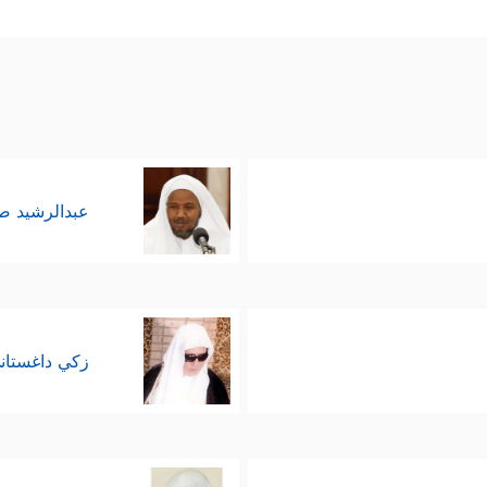
َ ٱللَّهُ لِمَن یَشَاۤءُ وَیَرۡضَىٰۤ
﴿٢٦﴾
إِنَّ ٱلَّذِینَ لَا یُؤۡمِنُونَ بِٱلۡأَخِرَةِ لَیُسَمُّونَ ٱلۡم
یُغۡنِی مِنَ ٱلۡحَقِّ شَیۡـࣰٔا﴾
.
عرِض عن هؤلاء المعاندين المكذّبين الذين لا يُريدون إ
تَوَلَّىٰ عَن ذِكۡرِنَا وَلَمۡ یُرِدۡ إِلَّا ٱلۡحَیَوٰةَ ٱلدُّنۡیَا
﴿٢٩﴾
ذَ ٰ⁠لِكَ مَبۡلَغُهُم 
عبدالرشيد 
زكي داغستان