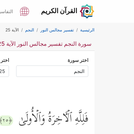
القرآن الكريم
التفاسي
الرئيسية
تفسير مجالس النور
النجم
الآية 25
سورة النجم تفسير مجالس النور الآية 25
اختر سورة
اختر 
فَلِلَّهِ ٱلۡـَٔاخِرَةُ وَٱلۡأُولَىٰ
﴿٢٥﴾