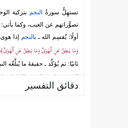
تستهِلُّ سورةُ
النجم
بتزكية الوحي
تصوُّراتهم عن الغيب، وكما يأتي:
أولًا: يُقسِم الله ـ ب
النجم
إذا هوى
وَمَا یَنطِقُ عَنِ ٱلۡهَوَىٰۤ وَمَا یَنطِقُ عَنِ ٱلۡهَوَىٰۤ﴾
ثانيًا: ثم يُؤكِّد ـ حقيقةَ ما يُبلِّغُه الن
الوحي صاحب القدرة الكاملة على تن
دقائق التفسير
ٱلۡقُوَىٰ﴾
.
ثالثًا: فصَّلَ القرآن هيئةَ نزول 
رسول الله حتى صار قريبًا منه قُ