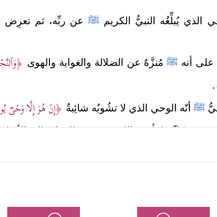
 الذي يُبلِّغُه النبيُّ الكريم
ﷺ
عن ربِّه، ثم تعرِض لح
﴿وَٱلنَّجۡ
 على أنه
ﷺ
مُنزَّهٌ عن الضلالة والغواية والهوى
.
﴿إِنۡ هُوَ إِلَّا وَحۡیࣱ ی
بيُّ
ﷺ
أنّه الوحي الذي لا تشُوبُه شائِبةٌ
فيذ كلّ ما يأمره الله به، ومن ذلك: اتصاله بالأنبياء
مَلَكِ الوحي على رسولِ الله
ﷺ
بهذا الوحي من أُفُقه ال
ربَ الجليس من جليسه، أو قُربَ المُتعلِّم من مُعلّ