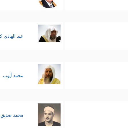
عبد الهادي ك
محمد أيوب
محمد صديق 