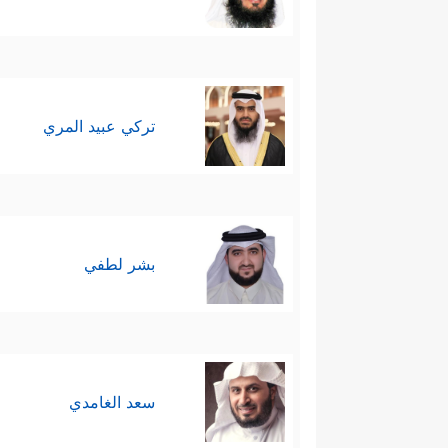
تركي عبيد المري
بشر لطفي
سعد الغامدي