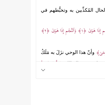
ال المُكذِّبين به وتخبُّطهم في
مِ إِذَا هَوَىٰ
﴿١﴾
وَٱلنَّجۡمِ إِذَا هَوَىٰ
﴿٢﴾
ُوحَىٰ﴾
وأنّ هذا الوحي نزَلَ به مَلَكُ
﴿عَلَّمَهُۥ شَدِیدُ
 وتعليمهم رسالة الله
أعلى؛ حيث دَنَا شيئًا فشيئًا مِن
﴿ذُو مِرَّةࣲ فَٱسۡتَوَىٰ
﴿٦﴾
وَهُوَ بِٱلۡأُفُقِ
ِمه