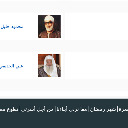
محمود خليل 
علي الحذيفي
عمرة
شهر رمضان
معا نربي أبناءنا
من أجل أسرتي
تطوع معن