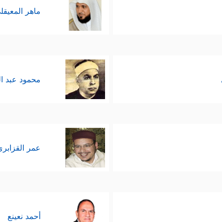
ماهر المعيقل
محمود عبد ا
عمر القزابري
أحمد نعينع