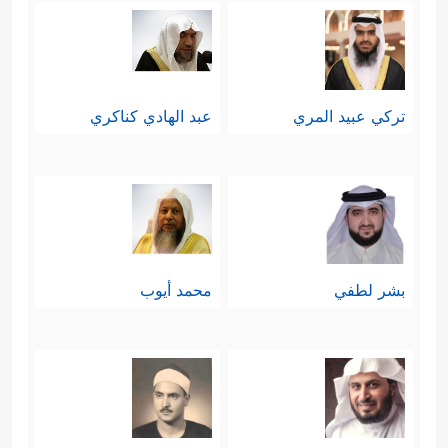
تركي عبيد المري
عبد الهادي كناكري
بشر لطفي
محمد أيوب