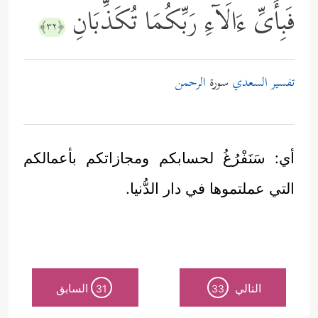
فَبِأَیِّ ءَالَاۤءِ رَبِّكُمَا تُكَذِّبَانِ
﴿٣٢﴾
تفسير السعدي
سورة
الرحمن
أي: سَنَفْرُغُ لحسابكم ومجازاتكم بأعمالكم
التي عملتموها في دار الدُّنيا.
التالي
السابق
31
33