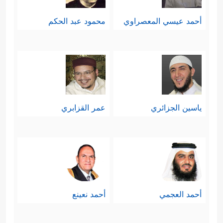
أحمد عيسي المعصراوي
محمود عبد الحكم
ياسين الجزائري
عمر القزابري
أحمد العجمي
أحمد نعينع