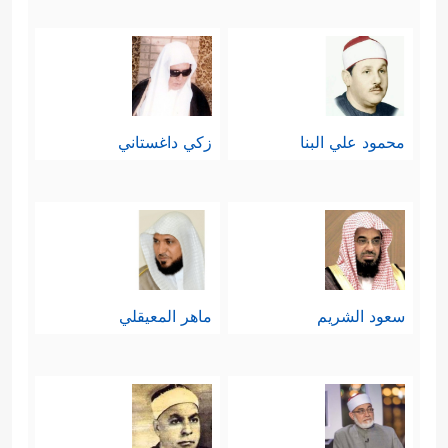
محمود علي البنا
زكي داغستاني
سعود الشريم
ماهر المعيقلي