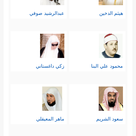
هيثم الدخين
عبدالرشيد صوفي
محمود علي البنا
زكي داغستاني
سعود الشريم
ماهر المعيقلي