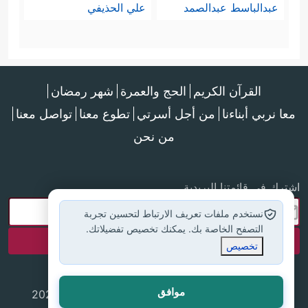
عبدالباسط عبدالصمد
علي الحذيفي
القرآن الكريم
الحج والعمرة
شهر رمضان
معا نربي أبناءنا
من أجل أسرتي
تطوع معنا
تواصل معنا
من نحن
اشترك في قائمتنا البريدية
نستخدم ملفات تعريف الارتباط لتحسين تجربة
التصفح الخاصة بك. يمكنك تخصيص تفضيلاتك.
تخصيص
موافق
جميع الحقوق محفوظة لموقع إسلام أون لاين © 2025