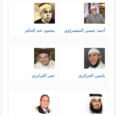
أحمد عيسي المعصراوي
محمود عبد الحكم
ياسين الجزائري
عمر القزابري