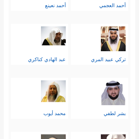
أحمد العجمي
أحمد نعينع
تركي عبيد المري
عبد الهادي كناكري
بشر لطفي
محمد أيوب