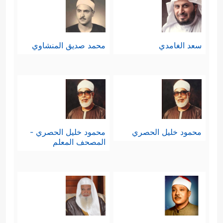
سعد الغامدي
محمد صديق المنشاوي
محمود خليل الحصري
محمود خليل الحصري -
المصحف المعلم