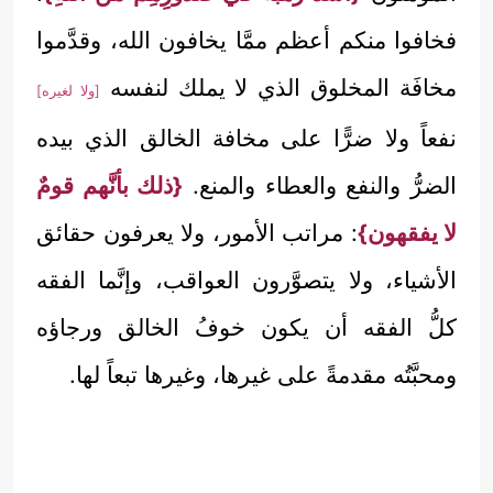
فخافوا منكم أعظم ممَّا يخافون الله، وقدَّموا
مخافَة المخلوق الذي لا يملك لنفسه
[ولا لغيره]
نفعاً ولا ضرًّا على مخافة الخالق الذي بيده
الضرُّ والنفع والعطاء والمنع.
{ذلك بأنَّهم قومٌ
لا يفقهون}
: مراتب الأمور، ولا يعرفون حقائق
الأشياء، ولا يتصوَّرون العواقب، وإنَّما الفقه
كلُّ الفقه أن يكون خوفُ الخالق ورجاؤه
ومحبَّتُه مقدمةً على غيرها، وغيرها تبعاً لها.