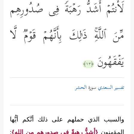
لَأَنتُمۡ أَشَدُّ رَهۡبَةࣰ فِی صُدُورِهِم
مِّنَ ٱللَّهِۚ ذَ ٰ⁠لِكَ بِأَنَّهُمۡ قَوۡمࣱ لَّا
یَفۡقَهُونَ
﴿١٣﴾
تفسير السعدي
سورة
الحشر
والسبب الذي حملهم على ذلك أنَّكم أيُّها
المؤمنون
{أشدُّ رهبةً في صدورِهِم من اللهِ}
: