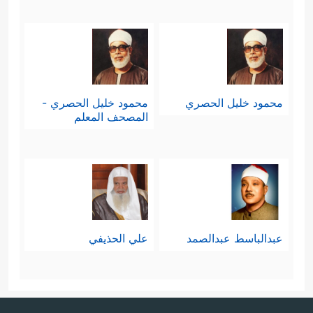
محمود خليل الحصري
محمود خليل الحصري -
المصحف المعلم
عبدالباسط عبدالصمد
علي الحذيفي