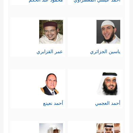
ياسين الجزائري
عمر القزابري
أحمد العجمي
أحمد نعينع