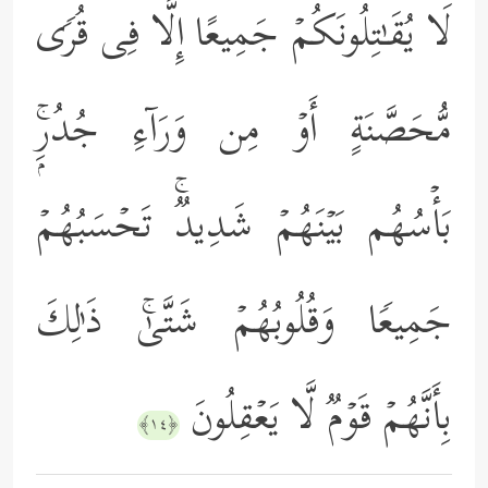
لَا یُقَـٰتِلُونَكُمۡ جَمِیعًا إِلَّا فِی قُرࣰى
مُّحَصَّنَةٍ أَوۡ مِن وَرَاۤءِ جُدُرِۭۚ
بَأۡسُهُم بَیۡنَهُمۡ شَدِیدࣱۚ تَحۡسَبُهُمۡ
جَمِیعࣰا وَقُلُوبُهُمۡ شَتَّىٰۚ ذَ ٰ⁠لِكَ
بِأَنَّهُمۡ قَوۡمࣱ لَّا یَعۡقِلُونَ
﴿١٤﴾