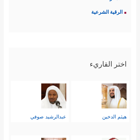
الرقية الشرعية
اختر القاريء
هيثم الدخين
عبدالرشيد صوفي