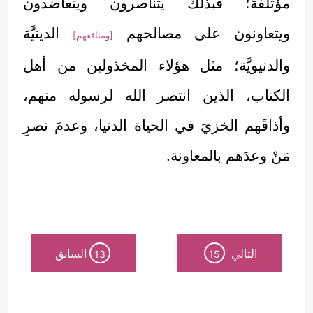
مؤتلفةً؛ فبذلك يتناصرون ويتعاضدون
ويتعاونون على مصالحهم
الدينيَّة
[ومنافعهم]
والدنيويَّة؛ مثل هؤلاء المخذولين من أهل
الكتاب، الذين انتصر الله لرسوله منهم،
وأذاقَهم الخزيَ في الحياة الدنيا، وعدمَ نصرِ
مَنْ وعدَهم بالمعاونة.
التالي
السابق
13
15