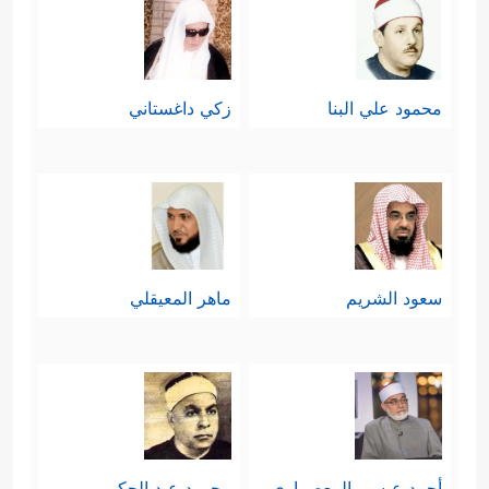
محمود علي البنا
زكي داغستاني
سعود الشريم
ماهر المعيقلي
أحمد عيسي المعصراوي
محمود عبد الحكم