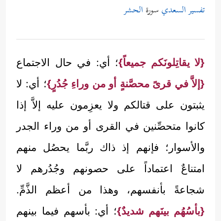
تفسير السعدي
سورة
الحشر
{لا يقاتِلونَكم جميعاً}
؛ أي: في حال الاجتماع
{إلاَّ في قرىً محصَّنةٍ أو من وراءِ جُدُرٍ}
؛ أي: لا
يثبتون على قتالكم ولا يعزِمون عليه إلاَّ إذا
كانوا متحصِّنين في القرى أو من وراء الجدر
والأسوار؛ فإنهم إذ ذاك ربَّما يحصُل منهم
امتناعٌ اعتماداً على حصونهم وجُدُرهم لا
شجاعةً بأنفسهم، وهذا من أعظم الذَّمِّ.
{بأسُهُم بينَهم شديدٌ}
؛ أي: بأسهم فيما بينهم