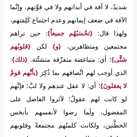
شديدٌ، لا آفة في أبدانهم ولا في قوَّتهم، وإنَّما
الآفة في ضعف إيمانهم وعدم اجتماع كَلِمَتهم،
ولهذا قال:
{تحْسَبُهُم جميعاً}
: حين تراهم
مجتمعين ومتظاهرين،
{و}
لكن
{قلوبُهم
شتًّى}
؛ أي: متباغضة متفرِّقة متشتِّتة.
{ذلك}
:
الذي أوجب لهم اتِّصافهم بما ذُكِرَ
{بأنَّهم قومٌ
لا يعقلونَ}
؛ أي: لا عقل عندهم ولا لبَّ؛ فإنَّهم
لو كانت لهم عقولٌ؛ لآثروا الفاضل على
المفضول، ولَما رضوا لأنفسهم بأبخس
الخطَّتين، ولكانت كلمتُهم مجتمعةً وقلوبهم