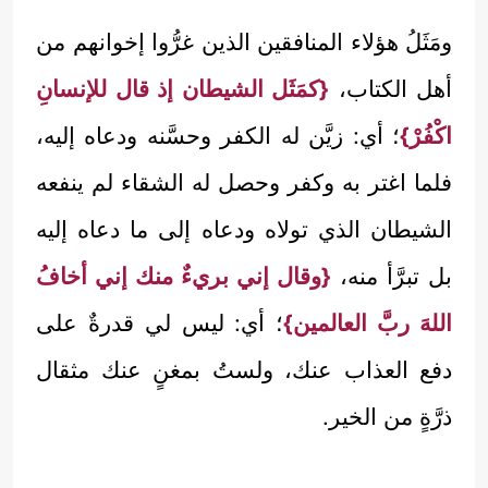
ومَثَلُ هؤلاء المنافقين الذين غرُّوا إخوانهم من
أهل الكتاب،
{كمَثَل الشيطان إذ قال للإنسانِ
اكْفُرْ}
؛ أي: زيَّن له الكفر وحسَّنه ودعاه إليه،
فلما اغتر به وكفر وحصل له الشقاء لم ينفعه
الشيطان الذي تولاه ودعاه إلى ما دعاه إليه
بل تبرَّأ منه،
{وقال إني بريءٌ منك إني أخافُ
اللهَ ربَّ العالمين}
؛ أي: ليس لي قدرةٌ على
دفع العذاب عنك، ولستُ بمغنٍ عنك مثقال
ذرَّةٍ من الخير.