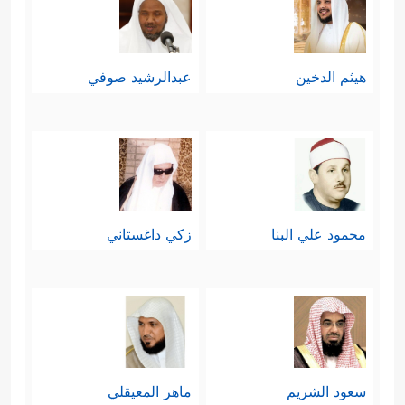
هيثم الدخين
عبدالرشيد صوفي
محمود علي البنا
زكي داغستاني
سعود الشريم
ماهر المعيقلي