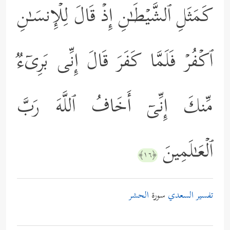
كَمَثَلِ ٱلشَّیۡطَـٰنِ إِذۡ قَالَ لِلۡإِنسَـٰنِ
ٱكۡفُرۡ فَلَمَّا كَفَرَ قَالَ إِنِّی بَرِیۤءࣱ
مِّنكَ إِنِّیۤ أَخَافُ ٱللَّهَ رَبَّ
ٱلۡعَـٰلَمِینَ
﴿١٦﴾
تفسير السعدي
سورة
الحشر