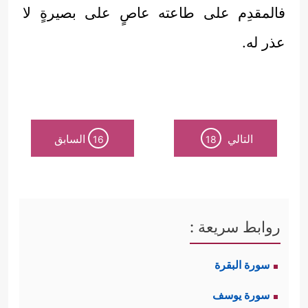
فالمقدِم على طاعته عاصٍ على بصيرةٍ لا
عذر له.
التالي
السابق
16
18
روابط سريعة :
سورة البقرة
سورة يوسف