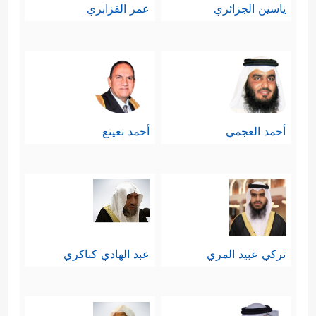
ياسين الجزائري
عمر القزابري
أحمد العجمي
أحمد نعينع
تركي عبيد المري
عبد الهادي كناكري