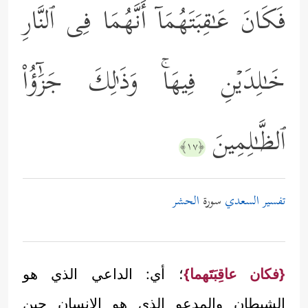
فَكَانَ عَـٰقِبَتَهُمَاۤ أَنَّهُمَا فِی ٱلنَّارِ
خَـٰلِدَیۡنِ فِیهَاۚ وَذَ ٰ⁠لِكَ جَزَٰٓؤُاْ
ٱلظَّـٰلِمِینَ
﴿١٧﴾
تفسير السعدي
سورة
الحشر
{فكان عاقِبَتَهما}
؛ أي: الداعي الذي هو
الشيطان والمدعو الذي هو الإنسان حين