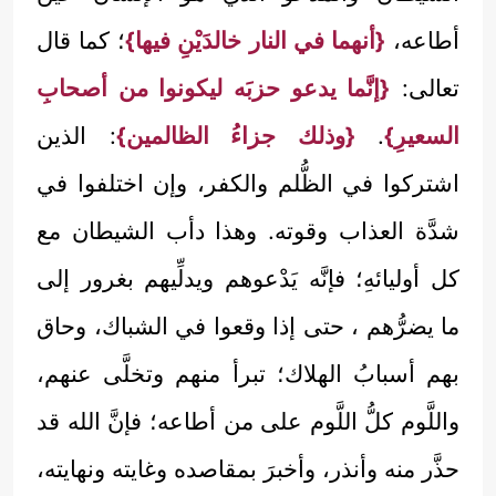
أطاعه،
{أنهما في النار خالدَيْنِ فيها}
؛ كما قال
تعالى:
{إنَّما يدعو حزبَه ليكونوا من أصحابِ
السعيرِ}
.
{وذلك جزاءُ الظالمين}
: الذين
اشتركوا في الظُّلم والكفر، وإن اختلفوا في
شدَّة العذاب وقوته. وهذا دأب الشيطان مع
كل أوليائهِ؛ فإنَّه يَدْعوهم ويدلِّيهم بغرور إلى
ما يضرُّهم ، حتى إذا وقعوا في الشباك، وحاق
بهم أسبابُ الهلاك؛ تبرأ منهم وتخلَّى عنهم،
واللَّوم كلُّ اللَّوم على من أطاعه؛ فإنَّ الله قد
حذَّر منه وأنذر، وأخبرَ بمقاصده وغايته ونهايته،