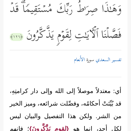
وَهَـٰذَا صِرَ ٰ⁠طُ رَبِّكَ مُسۡتَقِیمࣰاۗ قَدۡ
فَصَّلۡنَا ٱلۡـَٔایَـٰتِ لِقَوۡمࣲ یَذَّكَّرُونَ
﴿١٢٦﴾
تفسير السعدي
سورة
الأنعام
أي: معتدلاً موصلاً إلى الله وإلى دار كرامتِهِ،
قد بُيِّنَتْ أحكامُه، وفصِّلت شرائعه، وميز الخير
من الشر. ولكن هذا التفصيل والبيان ليس
لكل أحد، إنما هو
{لقومٍ يَذَّكَّرونَ}
؛ فإنهم