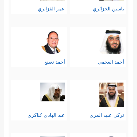
ياسين الجزائري
عمر القزابري
أحمد العجمي
أحمد نعينع
تركي عبيد المري
عبد الهادي كناكري