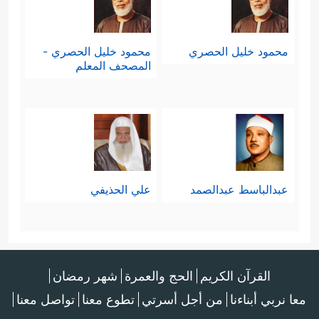
محمود خليل الحصري
محمود خليل الحصري -
المصحف المعلم
عبدالباسط عبدالصمد
علي الحذيفي
القرآن الكريم
الحج والعمرة
شهر رمضان
معا نربي أبناءنا
من أجل أسرتي
تطوع معنا
تواصل معنا