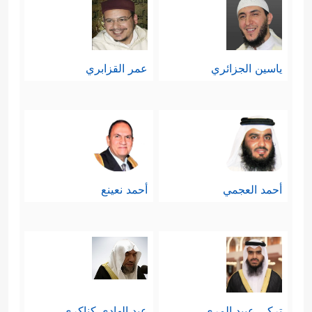
ياسين الجزائري
عمر القزابري
أحمد العجمي
أحمد نعينع
تركي عبيد المري
عبد الهادي كناكري