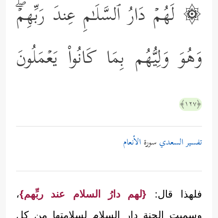
۞ لَهُمۡ دَارُ ٱلسَّلَـٰمِ عِندَ رَبِّهِمۡۖ
وَهُوَ وَلِیُّهُم بِمَا كَانُواْ یَعۡمَلُونَ
﴿١٢٧﴾
تفسير السعدي
سورة
الأنعام
فلهذا قال:
{لهم دارُ السلام عند ربِّهم}
،
وسميت الجنة دار السلام لسلامتها من كل