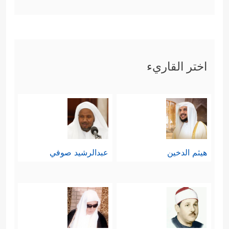
اختر القاريء
هيثم الدخين
عبدالرشيد صوفي