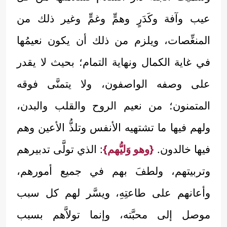
عيب وآفة وكَدَرٍ وهمٍّ وغمٍّ وغير ذلك من
المنغِّصات، ويلزم من ذلك أن يكون نعيمُها
في غاية الكمال ونهاية التمام؛ بحيث لا يقدر
على وصفه الواصفون، ولا يتمنَّى فوقه
المتمنون؛ من نعيم الروح والقلب والبدن،
ولهم فيها ما تشتهيه الأنفس وتلذُّ الأعين وهم
فيها خالدون.
{وهو وَليُّهم}
: الذي تولَّى تدبيرهم
وتربيتهم، ولطفَ بهم في جميع أمورهم،
وأعانهم على طاعتِهِ، ويسَّر لهم كل سبب
موصل إلى محبَّته، وإنما تولاَّهم بسبب