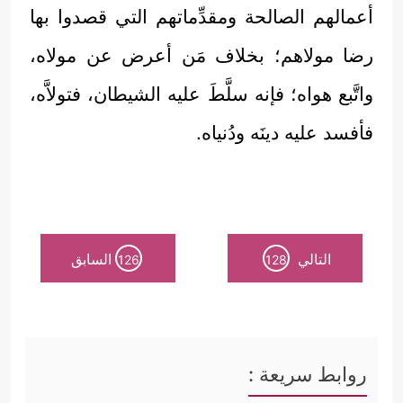
أعمالهم الصالحة ومقدِّماتهم التي قصدوا بها
رضا مولاهم؛ بخلاف مَن أعرض عن مولاه،
واتَّبع هواه؛ فإنه سلَّطَ عليه الشيطان، فتولاَّه،
فأفسد عليه دينَه ودُنياه.
التالي
السابق
126
128
روابط سريعة :