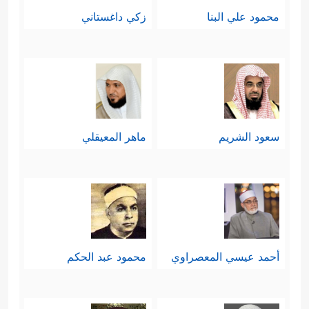
محمود علي البنا
زكي داغستاني
سعود الشريم
ماهر المعيقلي
أحمد عيسي المعصراوي
محمود عبد الحكم