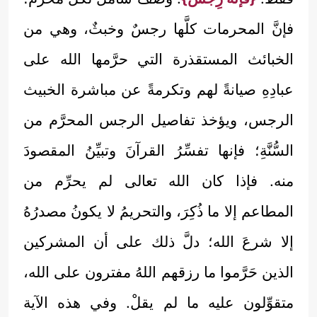
فإنَّ المحرمات كلَّها رجسٌ وخبثٌ، وهي من
الخبائث المستقذرة التي حرَّمها الله على
عبادِهِ صيانةً لهم وتكرمةً عن مباشرة الخبيث
الرجس، ويؤخذ تفاصيل الرجس المحرَّم من
السُّنَّةِ؛ فإنها تفسِّرُ القرآنَ وتبيِّنُ المقصودَ
منه. فإذا كان الله تعالى لم يحرِّم من
المطاعم إلا ما ذُكِرَ، والتحريمُ لا يكونُ مصدرُهُ
إلا شرعَ الله؛ دلَّ ذلك على أن المشركين
الذين حَرَّموا ما رزقهم اللهُ مفترون على الله،
متقوِّلون عليه ما لم يقلْ. وفي هذه الآية