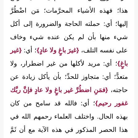
هذا؛ فهذه الأشياء المحرَّمات؛ مَن اضْطُرَّ
إليها؛ أي: حملته الحاجة والضرورة إلى أكل
شيء منها بأن لم يكن عنده شيء وخاف
على نفسه التلف،
{غيرَ باغٍ ولا عادٍ}
؛ أي:
{غير
باغٍ}
؛ أي: مريد لأكلها من غير اضطرار، ولا
متعدًّ؛ أي: متجاوز للحدِّ؛ بأن يأكل زيادة عن
حاجته،
{فمَنِ اضطُرَّ غير باغٍ ولا عادٍ فإنَّ ربَّك
غفور رحيم}
؛ أي: فالله قد سامح من كان
بهذه الحال. واختلف العلماء رحمهم الله في
هذا الحصر المذكور في هذه الآية مع أن ثَمَّ