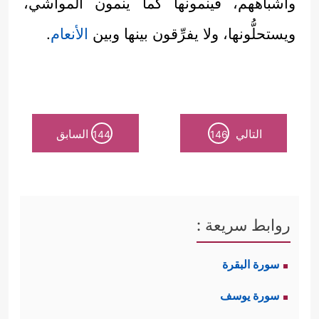
وأشباههم، فينمونها كما ينمون المواشي،
ويستحلُّونها، ولا يفرِّقون بينها وبين
الأنعام
.
التالي
السابق
144
146
روابط سريعة :
سورة البقرة
سورة يوسف