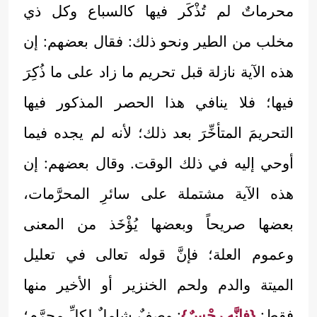
محرماتٌ لم تُذْكَر فيها كالسباع وكل ذي
مخلب من الطير ونحو ذلك: فقال بعضهم: إن
هذه الآية نازلة قبل تحريم ما زاد على ما ذُكِرَ
فيها؛ فلا ينافي هذا الحصر المذكور فيها
التحريمَ المتأخِّرَ بعد ذلك؛ لأنه لم يجده فيما
أوحي إليه في ذلك الوقت. وقال بعضهم: إن
هذه الآية مشتملة على سائرِ المحرَّمات،
بعضها صريحاً وبعضها يُؤْخَذ من المعنى
وعموم العلة؛ فإنَّ قوله تعالى في تعليل
الميتة والدم ولحم الخنزير أو الأخير منها
فقط:
{فإنَّه رِجْسٌ}
: وصفٌ شاملٌ لكلِّ محرَّم؛