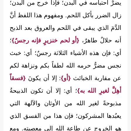
يضرُّ احتباسه في البدن؛ فإذا خرج من البدن؛
زال الضرر بأكل اللحم. ومفهوم هذا اللفظ أنَّ
الدَّمَ الذي يبقى في اللحم والعروق بعد الذبح
أنه حلالٌ طاهرٌ،
{أو لحم خنزيرٍ فإنه رجسٌ}
؛
أي: فإن هذه الأشياء الثلاثة رجسٌ؛ أي: خبث
نجس مضرٌّ حرمه الله لطفاً بكم ونزاهة لكم
عن مقاربة الخبائث
{أو}
: إلا أن يكونَ
{فسقاً
أهِلَّ لغيرِ الله به}
؛ أي: إلا أن تكون الذبيحةُ
مذبوحةً لغير الله من الأوثان والآلهة التي
يعبُدها المشركون؛ فإن هذا من الفسق الذي
هو الخروج عن طاعة الله إلى معصيته. ومع