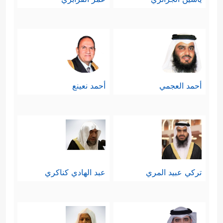
أحمد العجمي
أحمد نعينع
تركي عبيد المري
عبد الهادي كناكري