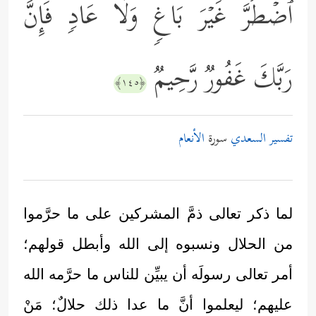
ٱضۡطُرَّ غَیۡرَ بَاغࣲ وَلَا عَادࣲ فَإِنَّ
رَبَّكَ غَفُورࣱ رَّحِیمࣱ
﴿١٤٥﴾
تفسير السعدي
سورة
الأنعام
لما ذكر تعالى ذمَّ المشركين على ما حرَّموا
من الحلال ونسبوه إلى الله وأبطل قولهم؛
أمر تعالى رسولَه أن يبيِّن للناس ما حرَّمه الله
عليهم؛ ليعلموا أنَّ ما عدا ذلك حلالٌ؛ مَنْ