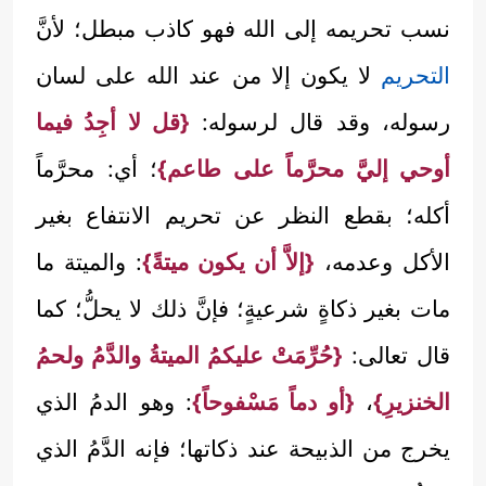
نسب تحريمه إلى الله فهو كاذب مبطل؛ لأنَّ
التحريم
لا يكون إلا من عند الله على لسان
رسوله، وقد قال لرسوله:
{قل لا أجِدُ فيما
أوحي إليَّ محرَّماً على طاعم}
؛ أي: محرَّماً
أكله؛ بقطع النظر عن تحريم الانتفاع بغير
الأكل وعدمه،
{إلاَّ أن يكون ميتةً}
: والميتة ما
مات بغير ذكاةٍ شرعيةٍ؛ فإنَّ ذلك لا يحلُّ؛ كما
قال تعالى:
{حُرِّمَتْ عليكمُ الميتةُ والدَّمُ ولحمُ
الخنزيرِ}
،
{أو دماً مَسْفوحاً}
: وهو الدمُ الذي
يخرج من الذبيحة عند ذكاتها؛ فإنه الدَّمُ الذي