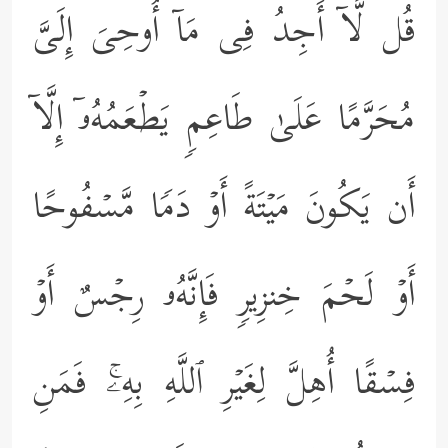
قُل لَّاۤ أَجِدُ فِی مَاۤ أُوحِیَ إِلَیَّ
مُحَرَّمًا عَلَىٰ طَاعِمࣲ یَطۡعَمُهُۥۤ إِلَّاۤ
أَن یَكُونَ مَیۡتَةً أَوۡ دَمࣰا مَّسۡفُوحًا
أَوۡ لَحۡمَ خِنزِیرࣲ فَإِنَّهُۥ رِجۡسٌ أَوۡ
فِسۡقًا أُهِلَّ لِغَیۡرِ ٱللَّهِ بِهِۦۚ فَمَنِ