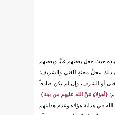
بادِهِ حيث جعل بعضَهم غنيًّا وبعضهم
ان ذلك محلَّ محنةٍ للغني والشريف؛
لغنى أو الشرف، وإن لم يكن صادقاً
هم:
{أهؤلاءِ مَنَّ الله عليهم من بيننا}
:
 الله في هداية هؤلاء وعدم هدايتهم