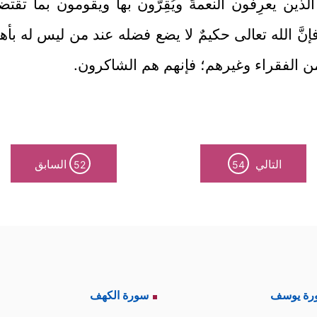
لذين يعرِفون النعمةَ ويُقِرُّون بها ويقومون بما تق
فإنَّ الله تعالى حكيمٌ لا يضع فضله عند من ليس له ب
ن من الفقراء وغيرهم؛ فإنهم هم الشاكرون.
التالي
السابق
52
54
رة يوسف
سورة الكهف