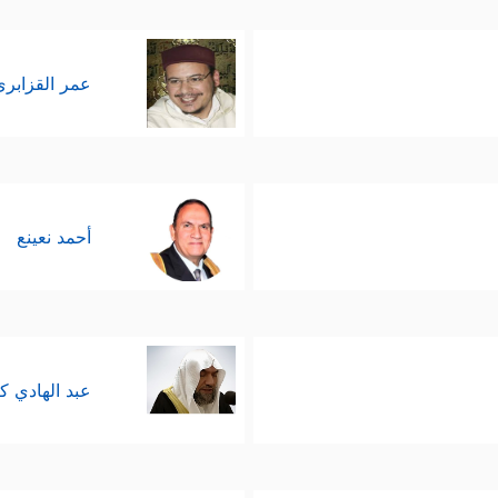
عمر القزابري
أحمد نعينع
عبد الهادي ك