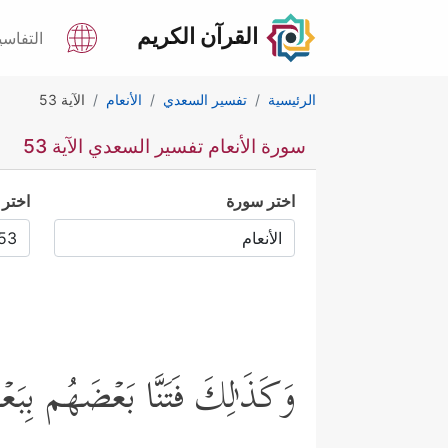
القرآن الكريم
التفاسي
الرئيسية
تفسير السعدي
الأنعام
الآية 53
سورة الأنعام تفسير السعدي الآية 53
اختر سورة
اختر 
وَكَذَ ٰ⁠لِكَ فَتَنَّا بَعۡضَهُم بِبَعۡضࣲ ل