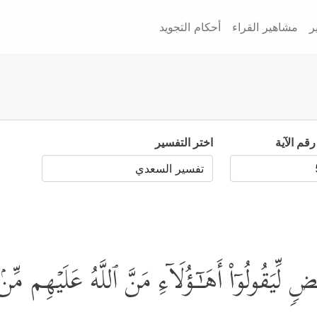
ر
مشاهير القراء
أحكام التجويد
رقم الآية
اختر التفسير
ِّیَقُولُوۤاْ أَهَـٰۤـؤُلَاۤءِ مَنَّ ٱللَّهُ عَلَیۡهِم مِّنۢ بَی