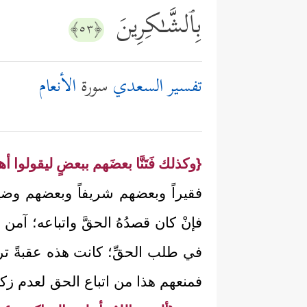
بِٱلشَّـٰكِرِینَ
﴿٥٣﴾
تفسير السعدي
سورة
الأنعام
{وكذلك فَتَنَّا بعضَهم ببعضٍ ليقولوا أهؤ
فقيراً وبعضهم شريفاً وبعضهم وضيعاً
فإنْ كان قصدُهُ الحقَّ واتباعه؛ آ
في طلب الحقِّ؛ كانت هذه عقبةً تردُّ
فمنعهم هذا من اتباع الحق لعدم زكائ