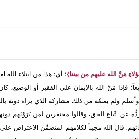
لاءِ مَنَّ الله عليهم من بيننا}
؛ أي: هذا من ابتلاء الله لع
؛ فإذا مَنَّ الله بالإيمان على الفقير أو الوضيع، ك
من وأسلم ولم يمنعْه من ذلك مشاركة الذي يراه دونه با
ه عن اتِّباع الحق، وقالوا محتقرين لمن يَرَوْنَهم دون
هم. قال الله مجيباً لكلامهم المتضمِّن الاعتراض على