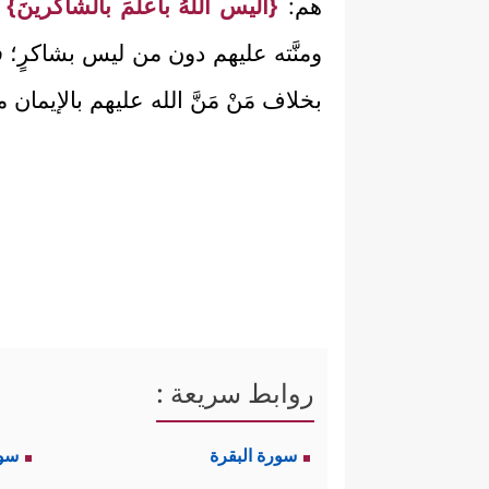
هم:
{أليس اللهُ بأعلمَ بالشاكرينَ}
ا
ومنَّته عليهم دون من ليس بشاكرٍ؛ 
بخلاف مَنْ مَنَّ الله عليهم بالإيما
روابط سريعة :
سورة البقرة
سو