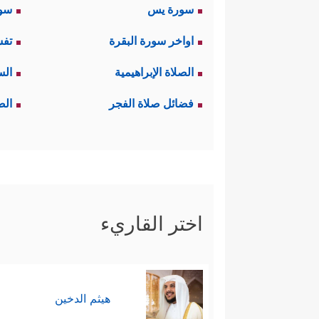
سورة يس
سور
اواخر سورة البقرة
تفس
الصلاة الإبراهيمية
الس
فضائل صلاة الفجر
الص
اختر القاريء
هيثم الدخين