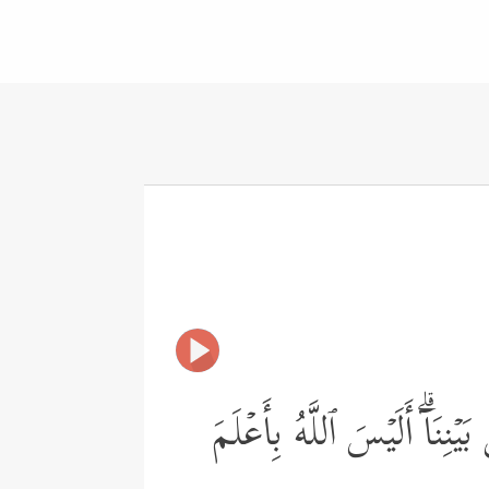
ۡنِنَاۤۗ أَلَیۡسَ ٱللَّهُ بِأَعۡلَمَ