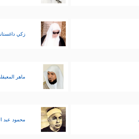
زكي داغستان
ماهر المعيقل
محمود عبد ا